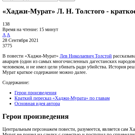
«Хаджи-Мурат» Л. Н. Толстого - кратко
138
Время на чтение:
15 минут
A
A
28 Сентября 2021
3775
В повести «Хаджи-Мурат»
Лев Николаевич Толстой
рассказыва
аварцев (один из самых многочисленных дагестанских народов)
человеком, и не имел цели убивать ради убийства. История ре
Мурат краткое содержание можно далее.
Содержание:
Герои произведения
Краткий пересказ «Хаджи-Мурата» по главам
Основная идея автора
Герои произведения
Центральным персонажем повести, разумеется, является сам Х
Мурат не пошел на сделку с совестью и поступил по справедли