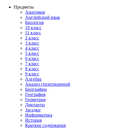
Предметы
Анатомия
Английский язык
Биология
10 класс
11 класс
2 класс
3 класс
4 класс
5 класс
6 класс
7 класс
8 класс
9 класс
Алгебра
Анализ стихотворений
Биографии
География
Геометрия
Диктанты
Загадки
Информатика
История
Краткие содержания