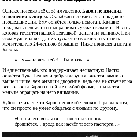
Однако, потеряв всё своё имущество
, Барон не изменил
отношения к людям
. С улыбкой вспоминает лишь давно
прошедшие дни. Ему остаётся только помогать Квашне
продавать пельмени и выпрашивать у сожительницы Насти,
которая трудится падшей девушкой, деньги на выпивку. При
этом мужчина всегда не упускает возможности унизить
мечтательную 24-летнюю барышню. Ниже приведена цитата
Барона.
«…я — не чета тебе!…Ты мразь…».
И единственный, кто поддерживает несчастную Настю,
остаётся Лука. Бедная и добрая девушка кажется намного
выше и чище, чем бывший дворянин, ведь она не отвечает на
все колкости Барона в той же грубой форме, а пытается
меньше обращать на него внимание.
Бубнов считает, что Барон неплохой человек. Правда в том,
что он просто не умеет общаться с людьми по-другому.
«Он ничего всё-таки… Только так иногда
брыкнётся… вроде как насчёт твоего паспорта…»