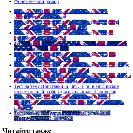
Фонетический разбор
Тест на тему
To be going to: значение, правила
употребления
5 вопросов
Тест на тему
Конструкция go on: значения, правила
употребления, примеры
5 вопросов
Тест на тему
Be familiar with: значение и правила
употребления
5 вопросов
Тест на тему
Британский vs американский английский:
в чем разница?
5 вопросов
Тест на тему
Be mad about - как переводится и как
использовать в речи
5 вопросов
Тест на тему
Be hooked on в английском языке: значение
и примеры предложений
5 вопросов
Тест на тему
«To be made» в английском языке: значение,
правила и примеры для школьников
5 вопросов
Тест на тему
Приставки in-, im-, il-, ir- в английском
языке: полный разбор для школьников
5 вопросов
Тест на тему
«To be given» в английском языке:
значение, употребление и примеры для школьников
5
вопросов
Тест на тему
Подборка интересных фактов про
английский язык
5 вопросов
Читайте также