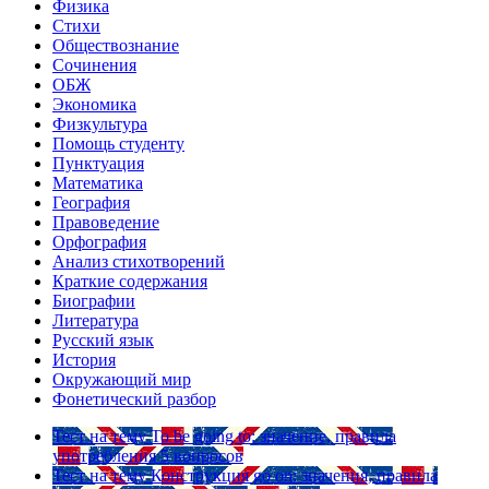
Физика
Стихи
Обществознание
Сочинения
ОБЖ
Экономика
Физкультура
Помощь студенту
Пунктуация
Математика
География
Правоведение
Орфография
Анализ стихотворений
Краткие содержания
Биографии
Литература
Русский язык
История
Окружающий мир
Фонетический разбор
Тест на тему
To be going to: значение, правила
употребления
5 вопросов
Тест на тему
Конструкция go on: значения, правила