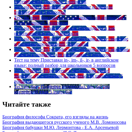
употребления, примеры
5 вопросов
Тест на тему
Be familiar with: значение и правила
употребления
5 вопросов
Тест на тему
Британский vs американский английский:
в чем разница?
5 вопросов
Тест на тему
Be mad about - как переводится и как
использовать в речи
5 вопросов
Тест на тему
Be hooked on в английском языке: значение
и примеры предложений
5 вопросов
Тест на тему
«To be made» в английском языке: значение,
правила и примеры для школьников
5 вопросов
Тест на тему
Приставки in-, im-, il-, ir- в английском
языке: полный разбор для школьников
5 вопросов
Тест на тему
«To be given» в английском языке:
значение, употребление и примеры для школьников
5
вопросов
Тест на тему
Подборка интересных фактов про
английский язык
5 вопросов
Читайте также
Биография философа Сократа, его взгляды на жизнь
Биография выдающегося русского ученого М.В. Ломоносова
Биография бабушки М.Ю. Лермонтова - Е.А. Арсеньевой