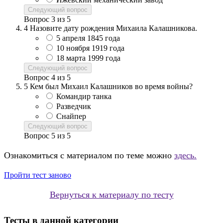
Следующий вопрос
Вопрос
3
из
5
4
Назовите дату рождения Михаила Калашникова.
5 апреля 1845 года
10 ноября 1919 года
18 марта 1999 года
Следующий вопрос
Вопрос
4
из
5
5
Кем был Михаил Калашников во время войны?
Командир танка
Разведчик
Снайпер
Следующий вопрос
Вопрос
5
из
5
Ознакомиться с материалом по теме можно
здесь.
Пройти тест заново
Вернуться к материалу по тесту
Тесты в данной категории