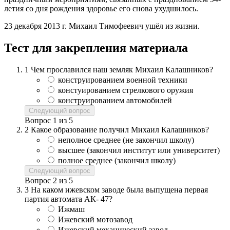
летия со дня рождения здоровье его снова ухудшилось.
23 декабря 2013 г. Михаил Тимофеевич ушёл из жизни.
Тест для закрепления материала
1
Чем прославился наш земляк Михаил Калашников?
конструированием военной техники
констуированием стрелкового оружия
конструированием автомобилей
Следующий вопрос
Вопрос
1
из
5
2
Какое образование получил Михаил Калашников?
неполное среднее (не закончил школу)
высшее (закончил институт или университет)
полное среднее (закончил школу)
Следующий вопрос
Вопрос
2
из
5
3
На каком ижевском заводе была выпущена первая
партия автомата АК- 47?
Ижмаш
Ижевский мотозавод
Ижевский механический завод