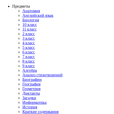
Предметы
Анатомия
Английский язык
Биология
10 класс
11 класс
2 класс
3 класс
4 класс
5 класс
6 класс
7 класс
8 класс
9 класс
Алгебра
Анализ стихотворений
Биографии
География
Геометрия
Диктанты
Загадки
Информатика
История
Краткие содержания