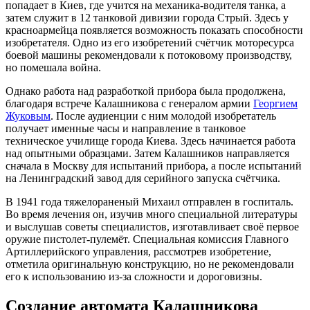
попадает в Киев, где учится на механика-водителя танка, а
затем служит в 12 танковой дивизии города Стрый. Здесь у
красноармейца появляется возможность показать способности
изобретателя. Одно из его изобретений счётчик моторесурса
боевой машины рекомендовали к потоковому производству,
но помешала война.
Однако работа над разработкой прибора была продолжена,
благодаря встрече Калашникова с генералом армии
Георгием
Жуковым
. После аудиенции с ним молодой изобретатель
получает именные часы и направление в танковое
техническое училище города Киева. Здесь начинается работа
над опытными образцами. Затем Калашников направляется
сначала в Москву для испытаний прибора, а после испытаний
на Ленинградский завод для серийного запуска счётчика.
В 1941 года тяжелораненый Михаил отправлен в госпиталь.
Во время лечения он, изучив много специальной литературы
и выслушав советы специалистов, изготавливает своё первое
оружие пистолет-пулемёт. Специальная комиссия Главного
Артиллерийского управления, рассмотрев изобретение,
отметила оригинальную конструкцию, но не рекомендовали
его к использованию из-за сложности и дороговизны.
Создание автомата Калашникова