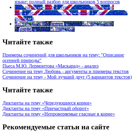
языке: полный разбор для школьников
5 вопросов
Тест на тему
«To be given» в английском языке:
значение, употребление и примеры для школьников
5
вопросов
Тест на тему
Подборка интересных фактов про
английский язык
5 вопросов
Читайте также
Примеры сочинений для школьников на тему: "Описание
осенней природы"
Пьеса М.Ю. Лермонтова «Маскарад» - анализ
Сочинение на тему Любовь - аргументы и примеры текстов
Сочинение на тему - Мой лучший друг (5 вариантов текстов)
Читайте также
Диктанты на тему «Чередующиеся корни»
Диктанты на тему «Причастный оборот»
Диктанты на тему «Непроверяемые гласные в корне»
Рекомендуемые статьи на сайте