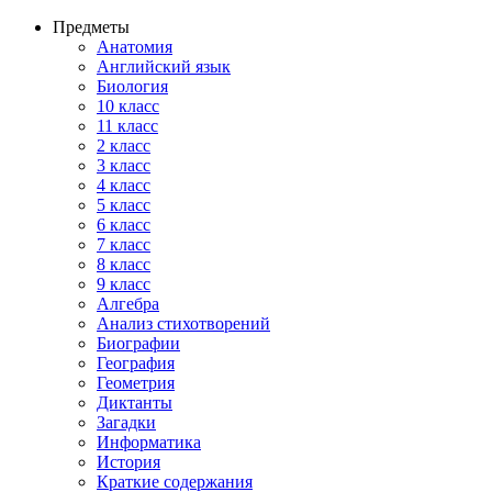
Предметы
Анатомия
Английский язык
Биология
10 класс
11 класс
2 класс
3 класс
4 класс
5 класс
6 класс
7 класс
8 класс
9 класс
Алгебра
Анализ стихотворений
Биографии
География
Геометрия
Диктанты
Загадки
Информатика
История
Краткие содержания