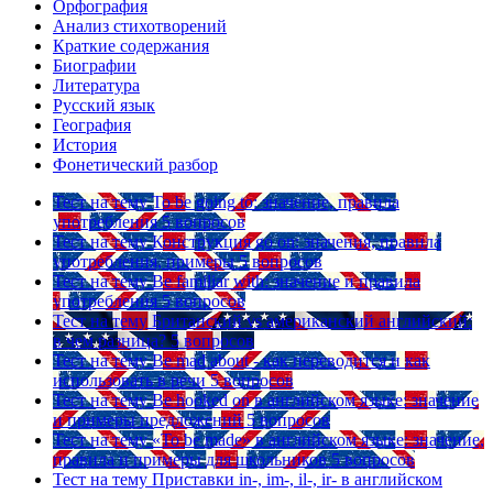
Орфография
Анализ стихотворений
Краткие содержания
Биографии
Литература
Русский язык
География
История
Фонетический разбор
Тест на тему
To be going to: значение, правила
употребления
5 вопросов
Тест на тему
Конструкция go on: значения, правила
употребления, примеры
5 вопросов
Тест на тему
Be familiar with: значение и правила
употребления
5 вопросов
Тест на тему
Британский vs американский английский:
в чем разница?
5 вопросов
Тест на тему
Be mad about - как переводится и как
использовать в речи
5 вопросов
Тест на тему
Be hooked on в английском языке: значение
и примеры предложений
5 вопросов
Тест на тему
«To be made» в английском языке: значение,
правила и примеры для школьников
5 вопросов
Тест на тему
Приставки in-, im-, il-, ir- в английском