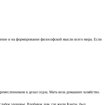
рение и на формирование философской мысли всего мира. Если
ремесленником и делал седла. Мать вела домашнее хозяйство.
слабое здоровье. Вдобавок дом, где жили Канты, был