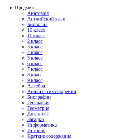
Предметы
Анатомия
Английский язык
Биология
10 класс
11 класс
2 класс
3 класс
4 класс
5 класс
6 класс
7 класс
8 класс
9 класс
Алгебра
Анализ стихотворений
Биографии
География
Геометрия
Диктанты
Загадки
Информатика
История
Краткие содержания