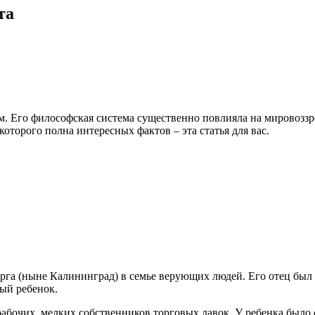
та
м. Его философская система существенно повлияла на мировозз
оторого полна интересных фактов – эта статья для вас.
рга (ныне Калининград) в семье верующих людей. Его отец был 
ый ребенок.
рабочих, мелких собственников торговых лавок. У ребенка было 