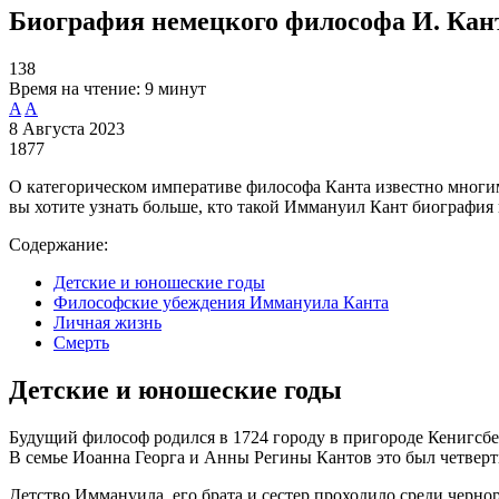
Биография немецкого философа И. Кан
138
Время на чтение:
9 минут
A
A
8 Августа 2023
1877
О категорическом императиве философа Канта известно многи
вы хотите узнать больше, кто такой Иммануил Кант биография к
Содержание:
Детские и юношеские годы
Философские убеждения Иммануила Канта
Личная жизнь
Смерть
Детские и юношеские годы
Будущий философ родился в 1724 городу в пригороде Кенигсбе
В семье Иоанна Георга и Анны Регины Кантов это был четверт
Детство Иммануила, его брата и сестер проходило среди черно