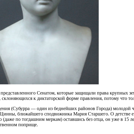
представленного Сенатом, которые защищали права крупных зе
клоняющихся к диктаторской форме правления, потому что толь
дения (Субурра — один из беднейших районов Города) молодой 
очь Цинны, ближайшего сподвижника Мария Старшего. О детстве
о (даже по тогдашним меркам) оставшись без отца, он уже в 15 
ственном поприще.