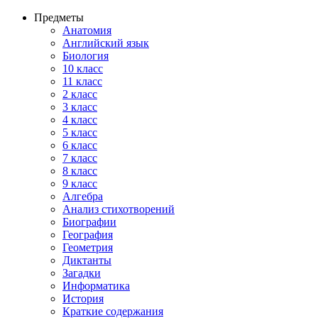
Предметы
Анатомия
Английский язык
Биология
10 класс
11 класс
2 класс
3 класс
4 класс
5 класс
6 класс
7 класс
8 класс
9 класс
Алгебра
Анализ стихотворений
Биографии
География
Геометрия
Диктанты
Загадки
Информатика
История
Краткие содержания