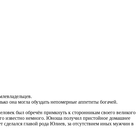
млевладельцев.
ко она могла обуздать непомерные аппетиты богачей.
человек был обречён примкнуть к сторонникам своего великого
 его известно немного. Юноша получил пристойное домашнее
лет сделался главой рода Юлиев, за отсутствием иных мужчин в