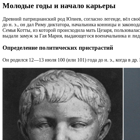
Молодые годы и начало карьеры
Древний патрицианский род Юлиев, согласно легенде, вёл сво
до н. э., он дал Риму диктатора, начальника конницы и законо
Семья Котты, из которой происходила мать Цезаря, пользовала
выдали замуж за Гая Мария, выдающегося военачальника и лид
Определение политических пристрастий
Он родился 12—13 июля 100 (или 101) года до н. э., когда в др.