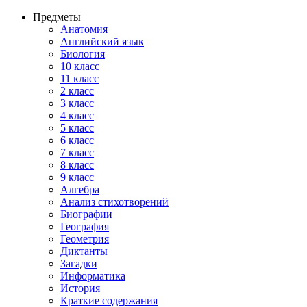
Предметы
Анатомия
Английский язык
Биология
10 класс
11 класс
2 класс
3 класс
4 класс
5 класс
6 класс
7 класс
8 класс
9 класс
Алгебра
Анализ стихотворений
Биографии
География
Геометрия
Диктанты
Загадки
Информатика
История
Краткие содержания