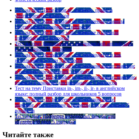
Тест на тему
To be going to: значение, правила
употребления
5 вопросов
Тест на тему
Конструкция go on: значения, правила
употребления, примеры
5 вопросов
Тест на тему
Be familiar with: значение и правила
употребления
5 вопросов
Тест на тему
Британский vs американский английский:
в чем разница?
5 вопросов
Тест на тему
Be mad about - как переводится и как
использовать в речи
5 вопросов
Тест на тему
Be hooked on в английском языке: значение
и примеры предложений
5 вопросов
Тест на тему
«To be made» в английском языке: значение,
правила и примеры для школьников
5 вопросов
Тест на тему
Приставки in-, im-, il-, ir- в английском
языке: полный разбор для школьников
5 вопросов
Тест на тему
«To be given» в английском языке:
значение, употребление и примеры для школьников
5
вопросов
Тест на тему
Подборка интересных фактов про
английский язык
5 вопросов
Читайте также