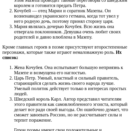
этим Мазепа проводит тайные переговоры со шведским
королем и готовится предать Петра.
Кочубей — отец Марии и соратник Мазепы. Он
возненавидел украинского гетмана, когда тот увел у
него родную дочь, поэтому принял сторону царя.
Мария являлась дочерью Кочубея. Всю жизнь она
отвергала поклонников. Девушка очень любит своих
родителей и давно влюблена в Мазепу.
Кроме главных героев в поэме присутствуют второстепенные
персонажи, которые также играют немаловажную роль.
Их
список:
Жена Кочубея. Она испытывает большую неприязнь к
Мазепе и возмущена его наглостью.
Царь Петр. Умный, властный и сильный правитель,
старающийся сделать жизнь своего народа лучше.
Умелый политик действует только в интересах простых
людей.
Шведский король Карл. Автор представил читателям
этого правителя как самовлюбленного эгоиста, который
делает все ради своей выгоды. Он ошибочно думает, что
сможет завоевать Россию, но не рассчитывает силы и
терпит поражение.
Герои поэмы имеют свои положительные и