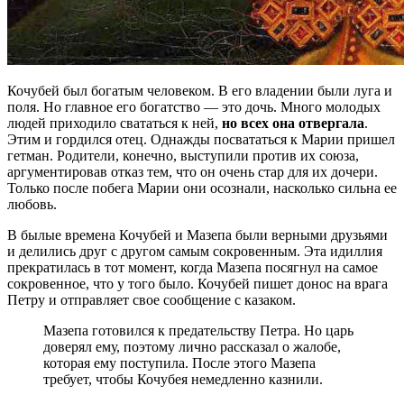
Кочубей был богатым человеком. В его владении были луга и
поля. Но главное его богатство — это дочь. Много молодых
людей приходило свататься к ней,
но всех она отвергала
.
Этим и гордился отец. Однажды посвататься к Марии пришел
гетман. Родители, конечно, выступили против их союза,
аргументировав отказ тем, что он очень стар для их дочери.
Только после побега Марии они осознали, насколько сильна ее
любовь.
В былые времена Кочубей и Мазепа были верными друзьями
и делились друг с другом самым сокровенным. Эта идиллия
прекратилась в тот момент, когда Мазепа посягнул на самое
сокровенное, что у того было. Кочубей пишет донос на врага
Петру и отправляет свое сообщение с казаком.
Мазепа готовился к предательству Петра. Но царь
доверял ему, поэтому лично рассказал о жалобе,
которая ему поступила. После этого Мазепа
требует, чтобы Кочубея немедленно казнили.