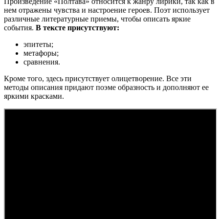
Произведение «Полтава» относится к жанру лирики, так как в
нем отражены чувства и настроение героев. Поэт использует
различные литературные приемы, чтобы описать яркие
события.
В тексте присутствуют:
эпитеты;
метафоры;
сравнения.
Кроме того, здесь присутствует олицетворение. Все эти
методы описания придают поэме образность и дополняют ее
яркими красками.