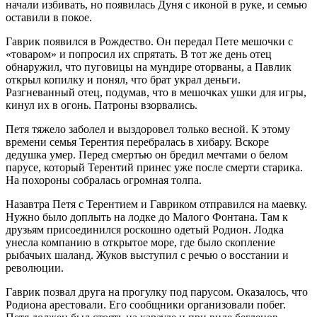
начали избивать, но появилась Дуня с иконой в руке, и семью
оставили в покое.
Гаврик появился в Рождество. Он передал Пете мешочки с
«товаром» и попросил их спрятать. В тот же день отец
обнаружил, что пуговицы на мундире оторваны, а Павлик
открыл копилку и понял, что брат украл деньги.
Разгневанный отец, подумав, что в мешочках ушки для игры,
кинул их в огонь. Патроны взорвались.
Петя тяжело заболел и выздоровел только весной. К этому
времени семья Терентия перебралась в хибару. Вскоре
дедушка умер. Перед смертью он бредил мечтами о белом
парусе, который Терентий принес уже после смерти старика.
На похороны собралась огромная толпа.
Назавтра Петя с Терентием и Гавриком отправился на маевку.
Нужно было доплыть на лодке до Малого Фонтана. Там к
друзьям присоединился роскошно одетый Родион. Лодка
унесла компанию в открытое море, где было скопление
рыбачьих шаланд. Жуков выступил с речью о восстании и
революции.
Гаврик позвал друга на прогулку под парусом. Оказалось, что
Родиона арестовали. Его сообщники организовали побег.