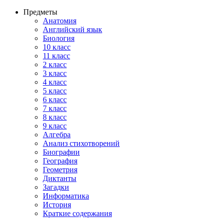
Предметы
Анатомия
Английский язык
Биология
10 класс
11 класс
2 класс
3 класс
4 класс
5 класс
6 класс
7 класс
8 класс
9 класс
Алгебра
Анализ стихотворений
Биографии
География
Геометрия
Диктанты
Загадки
Информатика
История
Краткие содержания