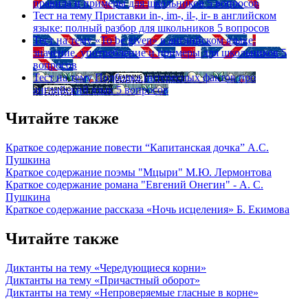
правила и примеры для школьников
5 вопросов
Тест на тему
Приставки in-, im-, il-, ir- в английском
языке: полный разбор для школьников
5 вопросов
Тест на тему
«To be given» в английском языке:
значение, употребление и примеры для школьников
5
вопросов
Тест на тему
Подборка интересных фактов про
английский язык
5 вопросов
Читайте также
Краткое содержание повести “Капитанская дочка” А.С.
Пушкина
Краткое содержание поэмы "Мцыри" М.Ю. Лермонтова
Краткое содержание романа "Евгений Онегин" - А. С.
Пушкина
Краткое содержание рассказа «Ночь исцеления» Б. Екимова
Читайте также
Диктанты на тему «Чередующиеся корни»
Диктанты на тему «Причастный оборот»
Диктанты на тему «Непроверяемые гласные в корне»