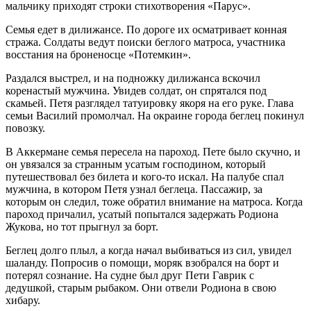
мальчику приходят строки стихотворения «Парус».
Семья едет в дилижансе. По дороге их осматривает конная
стража. Солдаты ведут поиски беглого матроса, участника
восстания на броненосце «Потемкин».
Раздался выстрел, и на подножку дилижанса вскочил
коренастый мужчина. Увидев солдат, он спрятался под
скамьей. Петя разглядел татуировку якоря на его руке. Глава
семьи Василий промолчал. На окраине города беглец покинул
повозку.
В Аккермане семья пересела на пароход. Пете было скучно, и
он увязался за странным усатым господином, который
путешествовал без билета и кого-то искал. На палубе спал
мужчина, в котором Петя узнал беглеца. Пассажир, за
которым он следил, тоже обратил внимание на матроса. Когда
пароход причалил, усатый попытался задержать Родиона
Жукова, но тот прыгнул за борт.
Беглец долго плыл, а когда начал выбиваться из сил, увидел
шаланду. Попросив о помощи, моряк взобрался на борт и
потерял сознание. На судне был друг Пети Гаврик с
дедушкой, старым рыбаком. Они отвели Родиона в свою
хибару.