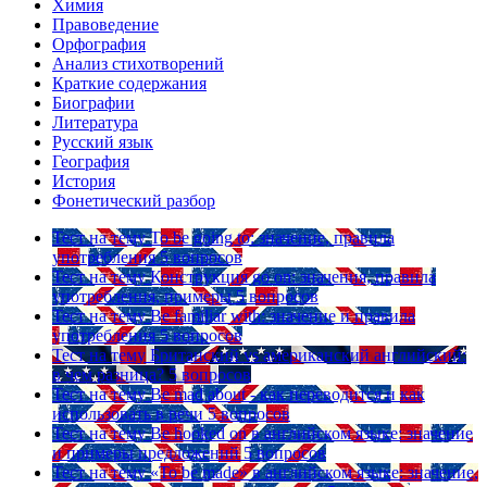
Химия
Правоведение
Орфография
Анализ стихотворений
Краткие содержания
Биографии
Литература
Русский язык
География
История
Фонетический разбор
Тест на тему
To be going to: значение, правила
употребления
5 вопросов
Тест на тему
Конструкция go on: значения, правила
употребления, примеры
5 вопросов
Тест на тему
Be familiar with: значение и правила
употребления
5 вопросов
Тест на тему
Британский vs американский английский:
в чем разница?
5 вопросов
Тест на тему
Be mad about - как переводится и как
использовать в речи
5 вопросов
Тест на тему
Be hooked on в английском языке: значение
и примеры предложений
5 вопросов
Тест на тему
«To be made» в английском языке: значение,