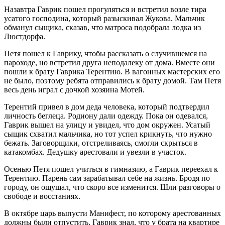
Назавтра Гаврик пошел прогуляться и встретил возле тира
усатого господина, который разыскивал Жукова. Мальчик
обманул сыщика, сказав, что матроса подобрала лодка из
Люстдорфа.
Петя пошел к Гаврику, чтобы рассказать о случившемся на
пароходе, но встретил друга неподалеку от дома. Вместе они
пошли к брату Гаврика Терентию. В вагонных мастерских его
не было, поэтому ребята отправились к брату домой. Там Петя
весь день играл с дочкой хозяина Мотей.
Терентий привел в дом деда человека, который подтвердил
личность беглеца. Родиону дали одежду. Пока он одевался,
Гаврик вышел на улицу и увидел, что дом окружен. Усатый
сыщик схватил мальчика, но тот успел крикнуть, что нужно
бежать. Заговорщики, отстреливаясь, смогли скрыться в
катакомбах. Дедушку арестовали и увезли в участок.
Осенью Петя пошел учиться в гимназию, а Гаврик переехал к
Терентию. Парень сам зарабатывал себе на жизнь. Бродя по
городу, он ощущал, что скоро все изменится. Шли разговоры о
свободе и восстаниях.
В октябре царь выпусти Манифест, по которому арестованных
должны были отпустить. Гаврик знал, что у брата на квартире