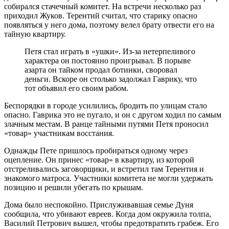
собирался стачечный комитет. На встречи несколько раз
приходил Жуков. Терентий считал, что старику опасно
появляться у него дома, поэтому велел брату отвести его на
тайную квартиру.
Петя стал играть в «ушки». Из-за нетерпеливого
характера он постоянно проигрывал. В порыве
азарта он тайком продал ботинки, своровал
деньги. Вскоре он столько задолжал Гаврику, что
тот объявил его своим рабом.
Беспорядки в городе усилились, бродить по улицам стало
опасно. Гаврика это не пугало, и он с другом ходил по самым
злачным местам. В ранце тайными путями Петя проносил
«товар» участникам восстания.
Однажды Пете пришлось пробираться одному через
оцепление. Он принес «товар» в квартиру, из которой
отстреливались заговорщики, и встретил там Терентия и
знакомого матроса. Участники комитета не могли удержать
позицию и решили убегать по крышам.
Дома было неспокойно. Прислуживавшая семье Дуня
сообщила, что убивают евреев. Когда дом окружила толпа,
Василий Петрович вышел, чтобы предотвратить грабеж. Его