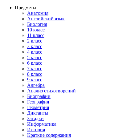
Предметы
Анатомия
Английский язык
Биология
10 класс
11 класс
2 класс
3 класс
4 класс
5 класс
6 класс
7 класс
8 класс
9 класс
Алгебра
Анализ стихотворений
Биографии
География
Геометрия
Диктанты
Загадки
Информатика
История
Краткие содержания