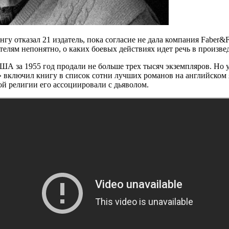
гу отказал 21 издатель, пока согласие не дала компания Faber&
телям непонятно, о каких боевых действиях идет речь в произве
США за 1955 год продали не больше трех тысяч экземпляров. Но 
 включил книгу в список сотни лучших романов на английском 
ой религии его ассоциировали с дьяволом.