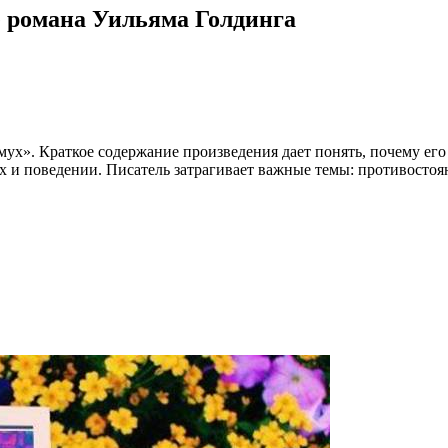
е романа Уильяма Голдинга
мух». Краткое содержание произведения дает понять, почему ег
х и поведении. Писатель затрагивает важные темы: противостоян