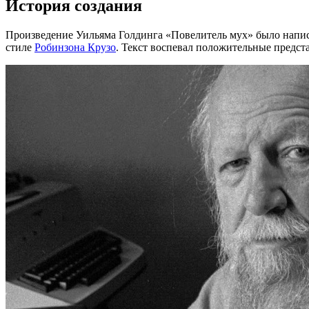
История создания
Произведение Уильяма Голдинга «Повелитель мух» было написа
стиле
Робинзона Крузо
. Текст воспевал положительные предс