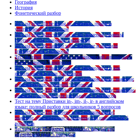
География
История
Фонетический разбор
Тест на тему
To be going to: значение, правила
употребления
5 вопросов
Тест на тему
Конструкция go on: значения, правила
употребления, примеры
5 вопросов
Тест на тему
Be familiar with: значение и правила
употребления
5 вопросов
Тест на тему
Британский vs американский английский:
в чем разница?
5 вопросов
Тест на тему
Be mad about - как переводится и как
использовать в речи
5 вопросов
Тест на тему
Be hooked on в английском языке: значение
и примеры предложений
5 вопросов
Тест на тему
«To be made» в английском языке: значение,
правила и примеры для школьников
5 вопросов
Тест на тему
Приставки in-, im-, il-, ir- в английском
языке: полный разбор для школьников
5 вопросов
Тест на тему
«To be given» в английском языке:
значение, употребление и примеры для школьников
5
вопросов
Тест на тему
Подборка интересных фактов про
английский язык
5 вопросов