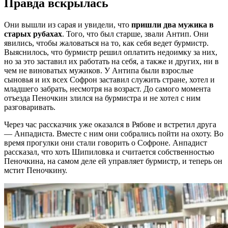
Правда вскрылась
Они вышли из сарая и увидели, что
пришли два мужика в
старых рубахах
. Того, что был старше, звали Антип. Они
явились, чтобы жаловаться на то, как себя ведет бурмистр.
Выяснилось, что бурмистр решил оплатить недоимку за них,
но за это заставил их работать на себя, а также и других, ни в
чем не виноватых мужиков. У Антипа были взрослые
сыновья и их всех Софрон заставил служить стране, хотел и
младшего забрать, несмотря на возраст. До самого момента
отъезда Пеночкин злился на бурмистра и не хотел с ним
разговаривать.
Через час рассказчик уже оказался в Рябове и встретил друга
— Анпадиста. Вместе с ним они собрались пойти на охоту. Во
время прогулки они стали говорить о Софроне. Анпадист
рассказал, что хоть Шипиловка и считается собственностью
Пеночкина, на самом деле ей управляет бурмистр, и теперь он
мстит Пеночкину.