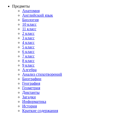
Предметы
Анатомия
Английский язык
Биология
10 класс
11 класс
2 класс
3 класс
4 класс
5 класс
6 класс
7 класс
8 класс
9 класс
Алгебра
Анализ стихотворений
Биографии
География
Геометрия
Диктанты
Загадки
Информатика
История
Краткие содержания