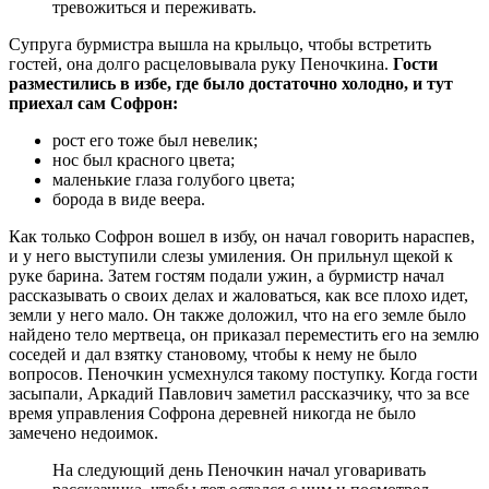
тревожиться и переживать.
Супруга бурмистра вышла на крыльцо, чтобы встретить
гостей, она долго расцеловывала руку Пеночкина.
Гости
разместились в избе, где было достаточно холодно, и тут
приехал сам Софрон:
рост его тоже был невелик;
нос был красного цвета;
маленькие глаза голубого цвета;
борода в виде веера.
Как только Софрон вошел в избу, он начал говорить нараспев,
и у него выступили слезы умиления. Он прильнул щекой к
руке барина. Затем гостям подали ужин, а бурмистр начал
рассказывать о своих делах и жаловаться, как все плохо идет,
земли у него мало. Он также доложил, что на его земле было
найдено тело мертвеца, он приказал переместить его на землю
соседей и дал взятку становому, чтобы к нему не было
вопросов. Пеночкин усмехнулся такому поступку. Когда гости
засыпали, Аркадий Павлович заметил рассказчику, что за все
время управления Софрона деревней никогда не было
замечено недоимок.
На следующий день Пеночкин начал уговаривать