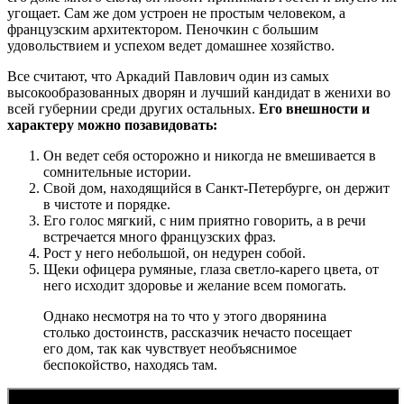
угощает. Сам же дом устроен не простым человеком, а
французским архитектором. Пеночкин с большим
удовольствием и успехом ведет домашнее хозяйство.
Все считают, что Аркадий Павлович один из самых
высокообразованных дворян и лучший кандидат в женихи во
всей губернии среди других остальных.
Его внешности и
характеру можно позавидовать:
Он ведет себя осторожно и никогда не вмешивается в
сомнительные истории.
Свой дом, находящийся в Санкт-Петербурге, он держит
в чистоте и порядке.
Его голос мягкий, с ним приятно говорить, а в речи
встречается много французских фраз.
Рост у него небольшой, он недурен собой.
Щеки офицера румяные, глаза светло-карего цвета, от
него исходит здоровье и желание всем помогать.
Однако несмотря на то что у этого дворянина
столько достоинств, рассказчик нечасто посещает
его дом, так как чувствует необъяснимое
беспокойство, находясь там.