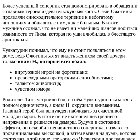
Более успешный соперник стал демонстрировать в обращении
с главным героем издевательскую мягкость. Сами Ожогины
проявляли снисходительное терпение к небогатому
чиновнику и общались с ним, как с больным. В итоге
мужчина осознал, что не имеет ни малейших шансов добиться
взаимности от Лизы, которая по уши влюбилась в блестящего
аристократа.
Чулкатурин понимал, что ему не стоит появляться в этом
доме, ведь Ожогины хотят видеть женихом своей дочери
только
князя Н., который всех обаял:
виртуозной игрой на фортепиано;
превосходными ораторскими способностями;
талантом живописца;
чувством юмора.
Родители Лизы устроили бал, на нём Чулкатурин оказался в
полном одиночестве, а князя Н. окружили вниманием.
Главный герой был вынужден наблюдать за счастливой
молодой парой. В итоге он не вытерпел внутреннего
напряжения и решился на демарш. Будучи в состоянии
аффекта, он оскорбил ненавистного соперника, назвав его
провинциальным выскочкой, а затем вызвал на дуэль, которая
состоялась в той роще, где когда-то Чулкатурин прогуливался