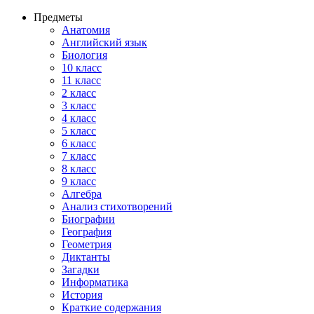
Предметы
Анатомия
Английский язык
Биология
10 класс
11 класс
2 класс
3 класс
4 класс
5 класс
6 класс
7 класс
8 класс
9 класс
Алгебра
Анализ стихотворений
Биографии
География
Геометрия
Диктанты
Загадки
Информатика
История
Краткие содержания