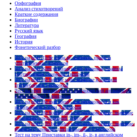
Орфография
Анализ стихотворений
Краткие содержания
Биографии
Литература
Русский язык
География
История
Фонетический разбор
Тест на тему
To be going to: значение, правила
употребления
5 вопросов
Тест на тему
Конструкция go on: значения, правила
употребления, примеры
5 вопросов
Тест на тему
Be familiar with: значение и правила
употребления
5 вопросов
Тест на тему
Британский vs американский английский:
в чем разница?
5 вопросов
Тест на тему
Be mad about - как переводится и как
использовать в речи
5 вопросов
Тест на тему
Be hooked on в английском языке: значение
и примеры предложений
5 вопросов
Тест на тему
«To be made» в английском языке: значение,
правила и примеры для школьников
5 вопросов
Тест на тему
Приставки in-, im-, il-, ir- в английском