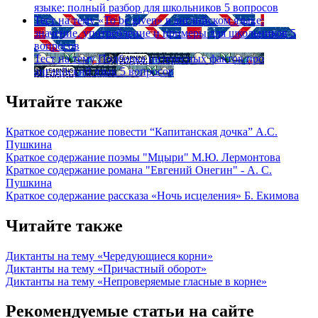
языке: полный разбор для школьников
5 вопросов
Тест на тему
«To be given» в английском языке:
значение, употребление и примеры для школьников
5
вопросов
Тест на тему
Подборка интересных фактов про
английский язык
5 вопросов
Читайте также
Краткое содержание повести “Капитанская дочка” А.С.
Пушкина
Краткое содержание поэмы "Мцыри" М.Ю. Лермонтова
Краткое содержание романа "Евгений Онегин" - А. С.
Пушкина
Краткое содержание рассказа «Ночь исцеления» Б. Екимова
Читайте также
Диктанты на тему «Чередующиеся корни»
Диктанты на тему «Причастный оборот»
Диктанты на тему «Непроверяемые гласные в корне»
Рекомендуемые статьи на сайте