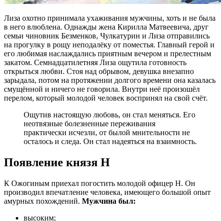
Лиза охотно принимала ухаживания мужчины, хоть и не была
в него влюблена. Однажды жена Кирилла Матвеевича, друг
семьи чиновник Безменков, Чулкатурин и Лиза отправились
на прогулку в рощу неподалёку от поместья. Главный герой и
его любимая наслаждались приятным вечером и прелестным
закатом. Семнадцатилетняя Лиза ощутила готовность
открыться любви. Стоя над обрывом, девушка внезапно
зарыдала, потом на протяжении долгого времени она казалась
смущённой и ничего не говорила. Внутри неё произошёл
перелом, который молодой человек воспринял на свой счёт.
Ощутив настоящую любовь, он стал меняться. Его
неотвязные болезненные переживания
практически исчезли, от былой мнительности не
осталось и следа. Он стал надеяться на взаимность.
Появление князя Н
К Ожогиным приехал погостить молодой офицер Н. Он
производил впечатление человека, имеющего большой опыт
амурных похождений.
Мужчина был:
высоким;