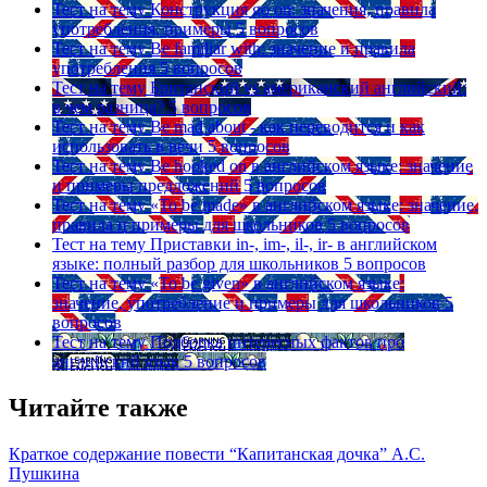
Тест на тему
Конструкция go on: значения, правила
употребления, примеры
5 вопросов
Тест на тему
Be familiar with: значение и правила
употребления
5 вопросов
Тест на тему
Британский vs американский английский:
в чем разница?
5 вопросов
Тест на тему
Be mad about - как переводится и как
использовать в речи
5 вопросов
Тест на тему
Be hooked on в английском языке: значение
и примеры предложений
5 вопросов
Тест на тему
«To be made» в английском языке: значение,
правила и примеры для школьников
5 вопросов
Тест на тему
Приставки in-, im-, il-, ir- в английском
языке: полный разбор для школьников
5 вопросов
Тест на тему
«To be given» в английском языке:
значение, употребление и примеры для школьников
5
вопросов
Тест на тему
Подборка интересных фактов про
английский язык
5 вопросов
Читайте также
Краткое содержание повести “Капитанская дочка” А.С.
Пушкина