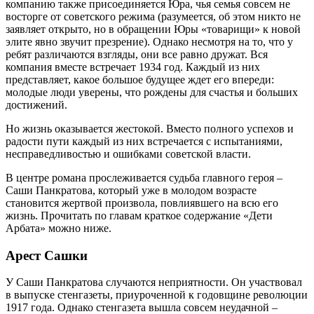
компанию также присоединяется Юра, чья семья совсем не
восторге от советского режима (разумеется, об этом никто не
заявляет открыто, но в обращении Юры «товарищи» к новой
элите явно звучит презрение). Однако несмотря на то, что у
ребят различаются взгляды, они все равно дружат. Вся
компания вместе встречает 1934 год. Каждый из них
представляет, какое большое будущее ждет его впереди:
молодые люди уверены, что рождены для счастья и больших
достижений.
Но жизнь оказывается жестокой. Вместо полного успехов и
радости пути каждый из них встречается с испытаниями,
несправедливостью и ошибками советской власти.
В центре романа прослеживается судьба главного героя –
Саши Панкратова, который уже в молодом возрасте
становится жертвой произвола, повлиявшего на всю его
жизнь. Прочитать по главам краткое содержание «Дети
Арбата» можно ниже.
Арест Сашки
У Саши Панкратова случаются неприятности. Он участвовал
в выпуске стенгазеты, приуроченной к годовщине революции
1917 года. Однако стенгазета вышла совсем неудачной –