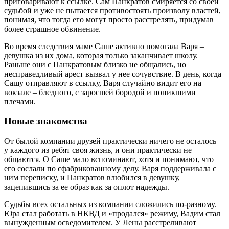
приговаривают к ссылке. Сам Панкратов смиряется со своей
судьбой и уже не пытается противостоять произволу властей,
понимая, что тогда его могут просто расстрелять, придумав
более страшное обвинение.
Во время следствия маме Саше активно помогала Варя –
девушка из их дома, которая только заканчивает школу.
Раньше они с Панкратовым близко не общались, но
несправедливый арест вызвал у нее сочувствие. В день, когда
Сашу отправляют в ссылку, Варя случайно видит его на
вокзале – бледного, с заросшей бородой и поникшими
плечами.
Новые знакомства
От былой компании друзей практически ничего не осталось –
у каждого из ребят своя жизнь, и они практически не
общаются. О Саше мало вспоминают, хотя и понимают, что
его сослали по сфабрикованному делу. Варя поддерживала с
ним переписку, и Панкратов влюбился в девушку,
зацепившись за ее образ как за оплот надежды.
Судьбы всех остальных из компании сложились по-разному.
Юра стал работать в НКВД и «продался» режиму, Вадим стал
вынужденным осведомителем. У Лены расстреливают