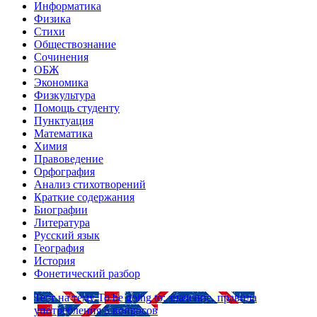
Информатика
Физика
Стихи
Обществознание
Сочинения
ОБЖ
Экономика
Физкультура
Помощь студенту
Пунктуация
Математика
Химия
Правоведение
Орфография
Анализ стихотворений
Краткие содержания
Биографии
Литература
Русский язык
География
История
Фонетический разбор
Тест на тему
To be going to: значение, правила
употребления
5 вопросов