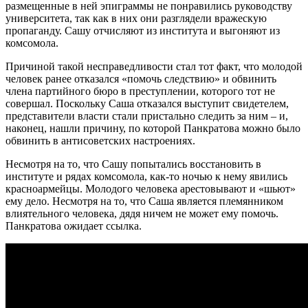
размещенные в ней эпиграммы не понравились руководству
университета, так как в них они разглядели вражескую
пропаганду. Сашу отчисляют из института и выгоняют из
комсомола.
Причиной такой несправедливости стал тот факт, что молодой
человек ранее отказался «помочь следствию» и обвинить
члена партийного бюро в преступлении, которого тот не
совершал. Поскольку Саша отказался выступит свидетелем,
представители власти стали пристально следить за ним – и,
наконец, нашли причину, по которой Панкратова можно было
обвинить в антисоветских настроениях.
Несмотря на то, что Сашу попытались восстановить в
институте и рядах комсомола, как-то ночью к нему явились
красноармейцы. Молодого человека арестовывают и «шьют»
ему дело. Несмотря на то, что Саша является племянником
влиятельного человека, дядя ничем не может ему помочь.
Панкратова ожидает ссылка.