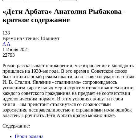
«Дети Арбата» Анатолия Рыбакова -
краткое содержание
138
Время на чтение:
14 минут
A
A
1 Июля 2021
22793
Роман рассказывает о поколении, чье взросление и молодость
пришлись на 1930-ые года. В это время в Советском союзе
был тоталитарный режим власти, а во главе государства стоял
И. В. Сталин. Явление «сталинизма» сопровождалось
усилением карательных мер и строгим отслеживанием жизни
каждого советского гражданина на предмет ее соответствии
идеологическим нормам. В этих условиях живут и герои
книги – им предстоит столкнуться со сложностями
взросления, несправедливостью и страданиями из-за ошибок
властей. Прочитать Дети Арбата кратко можно ниже.
Содержание:
Герои романа