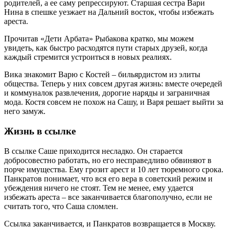
родителей, а ее саму репрессируют. Старшая сестра Вари
Нина в спешке уезжает на Дальний восток, чтобы избежать
ареста.
Прочитав «Дети Арбата» Рыбакова кратко, мы можем
увидеть, как быстро расходятся пути старых друзей, когда
каждый стремится устроиться в новых реалиях.
Вика знакомит Варю с Костей – бильярдистом из элиты
общества. Теперь у них совсем другая жизнь: вместе очередей
и коммуналок развлечения, дорогие наряды и заграничная
мода. Костя совсем не похож на Сашу, и Варя решает выйти за
него замуж.
Жизнь в ссылке
В ссылке Саше приходится несладко. Он старается
добросовестно работать, но его несправедливо обвиняют в
порче имущества. Ему грозит арест и 10 лет тюремного срока.
Панкратов понимает, что вся его вера в советский режим и
убеждения ничего не стоят. Тем не менее, ему удается
избежать ареста – все заканчивается благополучно, если не
считать того, что Саша сломлен.
Ссылка заканчивается, и Панкратов возвращается в Москву.