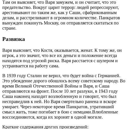
Там он выясняет, что Варя замужем, и он считает, что это
предательство. Вокруг царит террор: людей репрессируют,
арестовывают по таким же, как у Саши, сфабрикованным
делам, и расстреливают в огромном количестве. Панкратов
вынужден покинуть Москву, он отправляется скитаться по
стране.
Развязка
Варя выясняет, что Костя, оказывается, женат. К тому же, он
игрок, а это значит, что все их деньги и положение всегда
находятся под угрозой риска. Варя расстается с шулером и
устраивается на работу сама.
В 1939 году Сталин не верил, что будет война с Германией.
Это убеждение дорого обошлось всему советскому народу. Во
время Великой Отечественной Войны и Варя, и Саша
отправляются на фронт. После 10 лет разлуки, в 1943 году
Саша наконец находит возлюбленную и говорит, что был
несправедлив к ней. Но Варя смертельно ранена и вскоре
умирает. Через некоторое время Панкратов, утративший
смысл жить, тоже погибает в бою с немцами.Влюбленные
воссоединяются, когда их хоронят в одной могиле.
Краткие содержания других произведений: