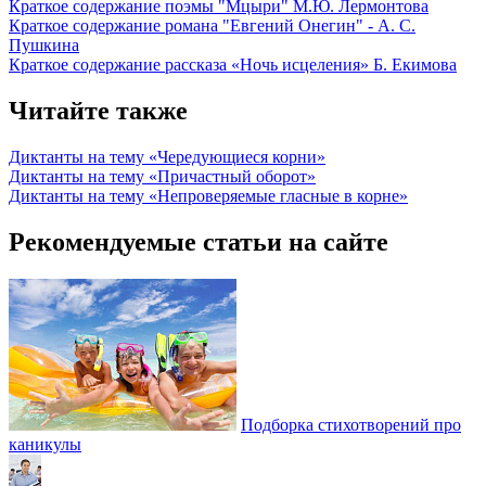
Краткое содержание поэмы "Мцыри" М.Ю. Лермонтова
Краткое содержание романа "Евгений Онегин" - А. С.
Пушкина
Краткое содержание рассказа «Ночь исцеления» Б. Екимова
Читайте также
Диктанты на тему «Чередующиеся корни»
Диктанты на тему «Причастный оборот»
Диктанты на тему «Непроверяемые гласные в корне»
Рекомендуемые статьи на сайте
Подборка стихотворений про
каникулы