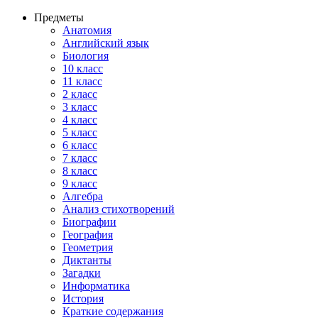
Предметы
Анатомия
Английский язык
Биология
10 класс
11 класс
2 класс
3 класс
4 класс
5 класс
6 класс
7 класс
8 класс
9 класс
Алгебра
Анализ стихотворений
Биографии
География
Геометрия
Диктанты
Загадки
Информатика
История
Краткие содержания