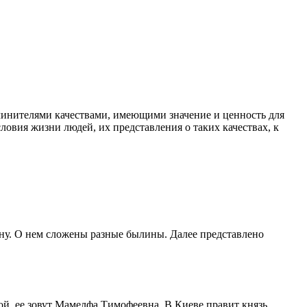
очинителями качествами, имеющими значение и ценность для
овия жизни людей, их представления о таких качествах, к
ну. О нем сложены разные былины. Далее представлено
й, ее зовут Мамелфа Тимофеевна. В Киеве правит князь