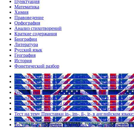
Пунктуация
Математика
Химия
Правоведение
Орфография
Анализ стихотворений
Краткие содержания
Биографии
Литература
Русский язык
География
История
Фонетический разбор
Тест на тему
To be going to: значение, правила употреблен
Тест на тему
Конструкция go on: значения, правила упот
Тест на тему
Be familiar with: значение и правила употреб
Тест на тему
Британский vs американский английский: в 
Тест на тему
Be mad about - как переводится и как исполь
Тест на тему
Be hooked on в английском языке: значение
Тест на тему
«To be made» в английском языке: значение
Тест на тему
Приставки in-, im-, il-, ir- в английском яз
Тест на тему
«To be given» в английском языке: значение
Тест на тему
Подборка интересных фактов про английски