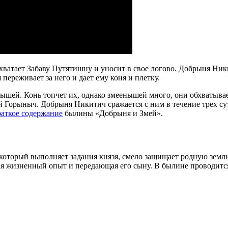
 хватает Забаву Путятишну и уносит в свое логово. Добрыня Ник
переживает за него и дает ему коня и плетку.
нышей. Конь топчет их, однако змеенышей много, они обхватывает
й Горыныч. Добрыня Никитич сражается с ним в течение трех су
раткое содержание
былины «Добрыня и Змей».
который выполняет задания князя, смело защищает родную землю 
изненный опыт и передающая его сыну. В былине проводится м