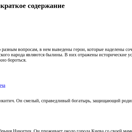
краткое содержание
о разным вопросам, в нем выведены герои, которые наделены с
кого народа являются былины. В них отражены исторические усл
жно бороться.
ыча
Никитич. Он смелый, справедливый богатырь, защищающий роди
брыня Никитич. Он проживает около города Киева со своей мамо