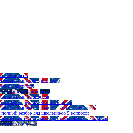
ия
5 вопросов
ребления, примеры
5 вопросов
ления
5 вопросов
чем разница?
5 вопросов
зовать в речи
5 вопросов
 и примеры предложений
5 вопросов
, правила и примеры для школьников
5 вопросов
ыке: полный разбор для школьников
5 вопросов
, употребление и примеры для школьников
5 вопросов
й язык
5 вопросов