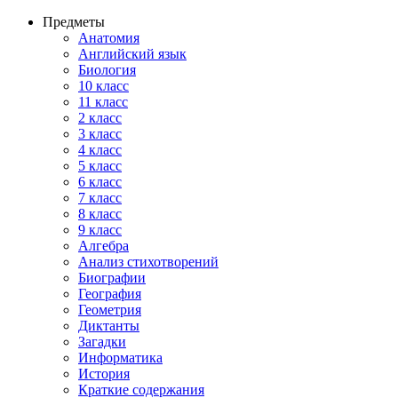
Предметы
Анатомия
Английский язык
Биология
10 класс
11 класс
2 класс
3 класс
4 класс
5 класс
6 класс
7 класс
8 класс
9 класс
Алгебра
Анализ стихотворений
Биографии
География
Геометрия
Диктанты
Загадки
Информатика
История
Краткие содержания