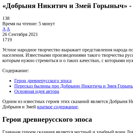
«Добрыня Никитич и Змей Горыныч» - 
138
Время на чтение:
5 минут
A
A
26 Сентября 2021
1719
Устное народное творчество выражает представления народа п
населения. Известными произведениями такого творчества русс
которым нужно стремиться и о таких качествах, с которыми ну
Содержание:
Герои древнерусского эпоса
Пересказ былины про Добрыню Никитича и Змея Горын
Основная идея автора
Одним из известных героев этих сказаний является Добрыня 
Добрыня и Змей
краткое содержание
.
Герои древнерусского эпоса
Главным героем сказания является честный и храбрый воин До