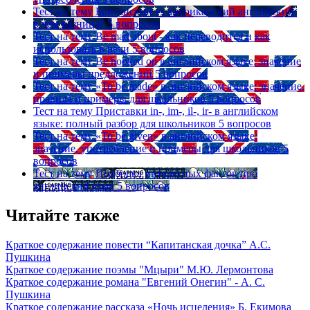
Тест на тему
Британский vs американский английский:
в чем разница?
5 вопросов
Тест на тему
Be mad about - как переводится и как
использовать в речи
5 вопросов
Тест на тему
Be hooked on в английском языке: значение
и примеры предложений
5 вопросов
Тест на тему
«To be made» в английском языке: значение,
правила и примеры для школьников
5 вопросов
Тест на тему
Приставки in-, im-, il-, ir- в английском
языке: полный разбор для школьников
5 вопросов
Тест на тему
«To be given» в английском языке:
значение, употребление и примеры для школьников
5
вопросов
Тест на тему
Подборка интересных фактов про
английский язык
5 вопросов
Читайте также
Краткое содержание повести “Капитанская дочка” А.С.
Пушкина
Краткое содержание поэмы "Мцыри" М.Ю. Лермонтова
Краткое содержание романа "Евгений Онегин" - А. С.
Пушкина
Краткое содержание рассказа «Ночь исцеления» Б. Екимова