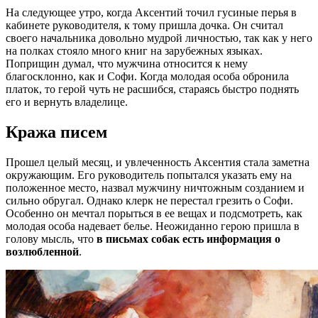
На следующее утро, когда Аксентий точил гусиные перья в
кабинете руководителя, к тому пришла дочка. Он считал
своего начальника довольно мудрой личностью, так как у него
на полках стояло много книг на зарубежных языках.
Поприщин думал, что мужчина относится к нему
благосклонно, как и Софи. Когда молодая особа обронила
платок, то герой чуть не расшибся, стараясь быстро поднять
его и вернуть владелице.
Кража писем
Прошел целый месяц, и увлеченность Аксентия стала заметна
окружающим. Его руководитель попытался указать ему на
положенное место, назвал мужчину ничтожным созданием и
сильно обругал. Однако клерк не перестал грезить о Софи.
Особенно он мечтал порыться в ее вещах и подсмотреть, как
молодая особа надевает белье. Неожиданно герою пришла в
голову мысль, что
в письмах собак есть информация о
возлюбленной
.