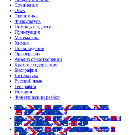
Сочинения
ОБЖ
Экономика
Физкультура
Помощь студенту
Пунктуация
Математика
Химия
Правоведение
Орфография
Анализ стихотворений
Краткие содержания
Биографии
Литература
Русский язык
География
История
Фонетический разбор
Тест на тему
To be going to: значение, правила
употребления
5 вопросов
Тест на тему
Конструкция go on: значения, правила
употребления, примеры
5 вопросов
Тест на тему
Be familiar with: значение и правила
употребления
5 вопросов