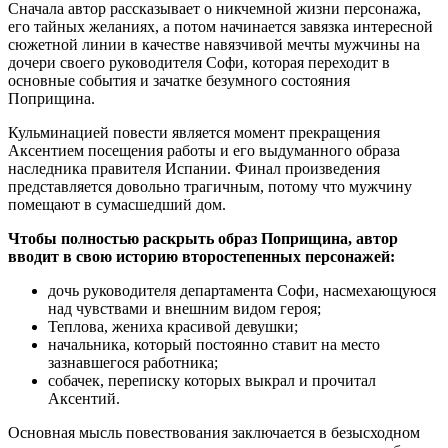
Сначала автор рассказывает о никчемной жизни персонажа,
его тайных желаниях, а потом начинается завязка интересной
сюжетной линии в качестве навязчивой мечты мужчины на
дочери своего руководителя Софи, которая переходит в
основные события и зачатке безумного состояния
Поприщина.
Кульминацией повести является момент прекращения
Аксентием посещения работы и его выдуманного образа
наследника правителя Испании. Финал произведения
представляется довольно трагичным, потому что мужчину
помещают в сумасшедший дом.
Чтобы полностью раскрыть образ Поприщина, автор
вводит в свою историю второстепенных персонажей:
дочь руководителя департамента Софи, насмехающуюся
над чувствами и внешним видом героя;
Теплова, жениха красивой девушки;
начальника, который постоянно ставит на место
зазнавшегося работника;
собачек, переписку которых выкрал и прочитал
Аксентий.
Основная мысль повествования заключается в безысходном