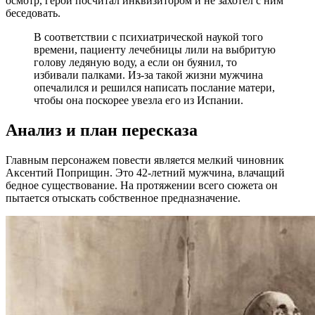
осмотр, герой посчитал инквизитором и не захотел с ним
беседовать.
В соответствии с психиатрической наукой того
времени, пациенту лечебницы лили на выбритую
голову ледяную воду, а если он буянил, то
избивали палками. Из-за такой жизни мужчина
опечалился и решился написать послание матери,
чтобы она поскорее увезла его из Испании.
Анализ и план пересказа
Главным персонажем повести является мелкий чиновник
Аксентий Поприщин. Это 42-летний мужчина, влачащий
бедное существование. На протяжении всего сюжета он
пытается отыскать собственное предназначение.