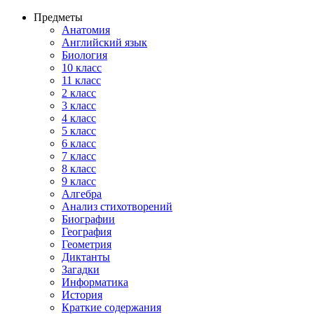
Предметы
Анатомия
Английский язык
Биология
10 класс
11 класс
2 класс
3 класс
4 класс
5 класс
6 класс
7 класс
8 класс
9 класс
Алгебра
Анализ стихотворений
Биографии
География
Геометрия
Диктанты
Загадки
Информатика
История
Краткие содержания