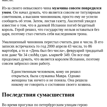
Из-за своего невысокого чина
мужчина совсем повредился
умом
. Он начал думать, что является совсем не титулярным
советником, а высшим чиновником, просто ему не успели
сообщить об этом. Затем, листая газету, Аксентий увидел
известие о том, что в далекой Испании погиб бездетный
король. Герой решил, что государству нельзя оставаться без
царя, поэтому стал считать себя наследником трона.
Умалишенный чиновник перестал считать дни и числа. В его
записях встречалось то год 2000 апреля 43 числа, то 86
мартобря, а то и «День был без числа», февруарий тридцатый
или даже Чи 34 слоМц гдао. ьларвеФ 349. Он все еще
продолжал думать, что является королем Испании, поэтому
совсем забросил свою работу.
Единственным человеком, кому он решил
открыться, была служанка Мавра. Однако
женщина так ничего и не поняла. Она решила
никому не говорить о состоянии своего хозяина.
Последствия сумасшествия
Во время прогулки по петербургским улицам герою