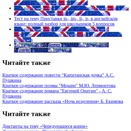
и примеры предложений
5 вопросов
Тест на тему
«To be made» в английском языке: значение,
правила и примеры для школьников
5 вопросов
Тест на тему
Приставки in-, im-, il-, ir- в английском
языке: полный разбор для школьников
5 вопросов
Тест на тему
«To be given» в английском языке:
значение, употребление и примеры для школьников
5
вопросов
Тест на тему
Подборка интересных фактов про
английский язык
5 вопросов
Читайте также
Краткое содержание повести “Капитанская дочка” А.С.
Пушкина
Краткое содержание поэмы "Мцыри" М.Ю. Лермонтова
Краткое содержание романа "Евгений Онегин" - А. С.
Пушкина
Краткое содержание рассказа «Ночь исцеления» Б. Екимова
Читайте также
Диктанты на тему «Чередующиеся корни»