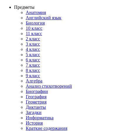
Предметы
Анатомия
Английский язык
Биология
10 класс
11 класс
2 класс
3 класс
4 класс
5 класс
6 класс
7 класс
8 класс
9 класс
Алгебра
Анализ стихотворений
Биографии
География
Геометрия
Диктанты
Загадки
Информатика
История
Краткие содержания