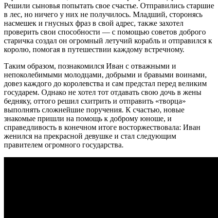
Решили сыновья попытать свое счастье. Отправились старшие
в лес, но ничего у них не получилось. Младший, сторонясь
насмешек и гнусных фраз в свой адрес, также захотел
проверить свои способности — с помощью советов доброго
старичка создал он огромный летучий корабль и отправился к
королю, помогая в путешествии каждому встречному.
Таким образом, познакомился Иван с отважными и
непоколебимыми молодцами, добрыми и бравыми воинами,
довез каждого до королевства и сам предстал перед великим
государем. Однако не хотел тот отдавать свою дочь в жены
бедняку, оттого решил схитрить и отправить «творца»
выполнять сложнейшие поручения. К счастью, новые
знакомые пришли на помощь к доброму юноше, и
справедливость в конечном итоге восторжествовала: Иван
женился на прекрасной девушке и стал следующим
правителем огромного государства.