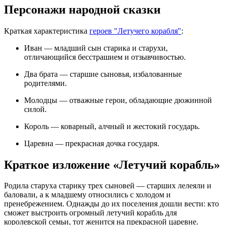
Персонажи народной сказки
Краткая характеристика
героев "Летучего корабля"
:
Иван — младший сын старика и старухи,
отличающийся бесстрашием и отзывчивостью.
Два брата — старшие сыновья, избалованные
родителями.
Молодцы — отважные герои, обладающие дюжинной
силой.
Король — коварный, алчный и жестокий государь.
Царевна — прекрасная дочка государя.
Краткое изложение «Летучий корабль»
Родила старуха старику трех сыновей — старших лелеяли и
баловали, а к младшему относились с холодом и
пренебрежением. Однажды до их поселения дошли вести: кто
сможет выстроить огромный летучий корабль для
королевской семьи, тот женится на прекрасной царевне.