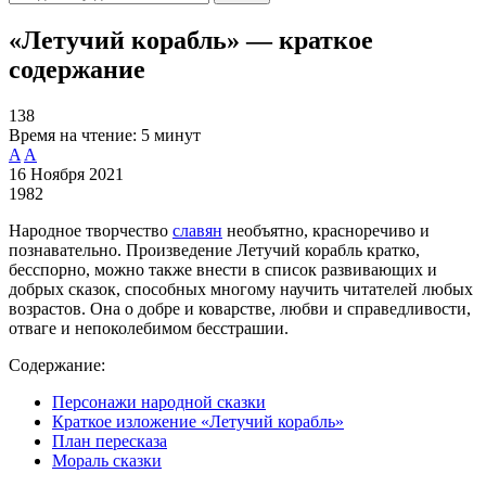
«Летучий корабль» — краткое
содержание
138
Время на чтение:
5 минут
A
A
16 Ноября 2021
1982
Народное творчество
славян
необъятно, красноречиво и
познавательно. Произведение Летучий корабль кратко,
бесспорно, можно также внести в список развивающих и
добрых сказок, способных многому научить читателей любых
возрастов. Она о добре и коварстве, любви и справедливости,
отваге и непоколебимом бесстрашии.
Содержание:
Персонажи народной сказки
Краткое изложение «Летучий корабль»
План пересказа
Мораль сказки