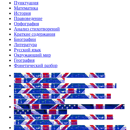
Пунктуация
Математика
История
Правоведение
Орфография
Анализ стихотворений
Краткие содержания
Биографии
Литература
Русский язык
Окружающий мир
География
Фонетический разбор
Тест на тему
To be going to: значение, правила
употребления
5 вопросов
Тест на тему
Конструкция go on: значения, правила
употребления, примеры
5 вопросов
Тест на тему
Be familiar with: значение и правила
употребления
5 вопросов
Тест на тему
Британский vs американский английский:
в чем разница?
5 вопросов
Тест на тему
Be mad about - как переводится и как
использовать в речи
5 вопросов
Тест на тему
Be hooked on в английском языке: значение