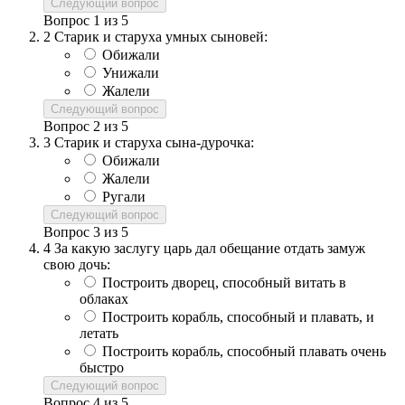
Следующий вопрос
Вопрос
1
из
5
2
Старик и старуха умных сыновей:
Обижали
Унижали
Жалели
Следующий вопрос
Вопрос
2
из
5
3
Старик и старуха сына-дурочка:
Обижали
Жалели
Ругали
Следующий вопрос
Вопрос
3
из
5
4
За какую заслугу царь дал обещание отдать замуж
свою дочь:
Построить дворец, способный витать в
облаках
Построить корабль, способный и плавать, и
летать
Построить корабль, способный плавать очень
быстро
Следующий вопрос
Вопрос
4
из
5