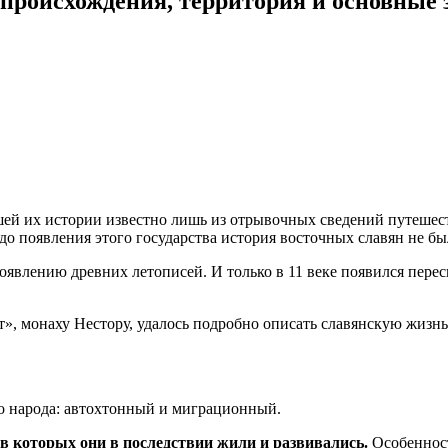
 происхождения, территория и основные 
шей их истории известно лишь из отрывочных сведений путешес
 до появления этого государства история восточных славян не б
появлению древних летописей. И только в 11 веке появился пер
т», монаху Нестору, удалось подробно описать славянскую жизн
о народа: автохтонный и миграционный.
 в которых они в последствии жили и развивались.
Особенност