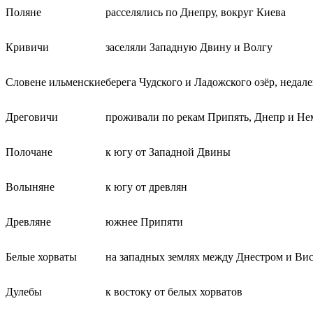
Поляне
расселялись по Днепру, вокруг Киева
Кривичи
заселяли Западную Двину и Волгу
Словене ильменские
берега Чудского и Ладожского озёр, недал
Дреговичи
проживали по рекам Припять, Днепр и Не
Полочане
к югу от Западной Двины
Волыняне
к югу от древлян
Древляне
южнее Припяти
Белые хорваты
на западных землях между Днестром и Ви
Дулебы
к востоку от белых хорватов