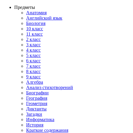
Предметы
Анатомия
Английский язык
Биология
10 класс
11 класс
2 класс
3 класс
4 класс
5 класс
6 класс
7 класс
8 класс
9 класс
Алгебра
Анализ стихотворений
Биографии
География
Геометрия
Диктанты
Загадки
Информатика
История
Краткие содержания