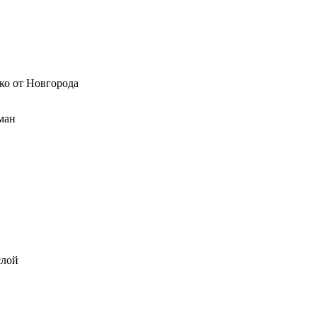
еко от Новгорода
ман
слой