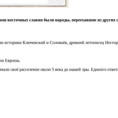
ми восточных славян были народы, переехавшие из других с
ли историки Ключевский и Соловьёв, древний летописец Нестор
рии Европы.
али своё расселение около 5 века до нашей эры. Единого ответа 