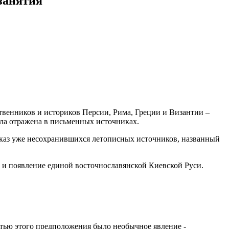
занятия
твенников и историков Персии, Рима, Греции и Византии –
ыла отражена в письменных источниках.
есказ уже несохранившихся летописных источников, названный
ь и появление единой восточнославянской Киевской Руси.
ью этого предположения было необычное явление -