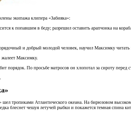
 члены экипажа клипера «Забияка»:
ится к попавшим в беду; разрешил оставить арапчонка на корабл
порядочный и добрый молодой человек, научил Максимку читать 
, жалеет Максимку.
бит порядок. По просьбе матросов он хлопотал за сироту перед
.
ка»
 шел тропиками Атлантического океана. На бирюзовом высоком 
едка блеснет чешуя летучей рыбки и покажется темная спина кит