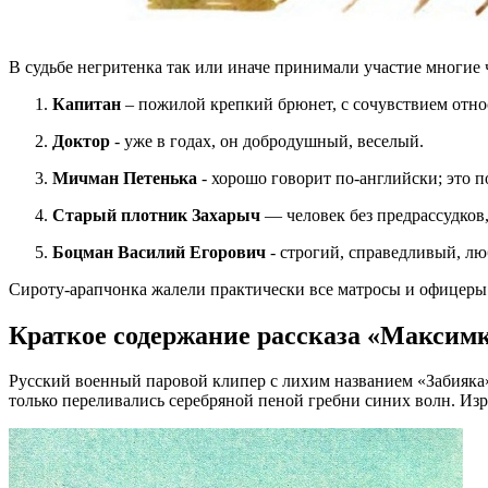
В судьбе негритенка так или иначе принимали участие многие
Капитан
– пожилой крепкий брюнет, с сочувствием относ
Доктор
- уже в годах, он добродушный, веселый.
Мичман Петенька
- хорошо говорит по-английски; это 
Старый плотник Захарыч
— человек без предрассудков
Боцман Василий Егорович
- строгий, справедливый, лю
Сироту-арапчонка жалели практически все матросы и офицеры
Краткое содержание рассказа «Максим
Русский военный паровой клипер с лихим названием «Забияка»
только переливались серебряной пеной гребни синих волн. Изр