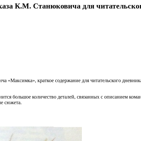
каза К.М. Станюковича для читательско
ича «Максимка», краткое содержание для читательского дневник
нится большое количество деталей, связанных с описанием коман
ие сюжета.