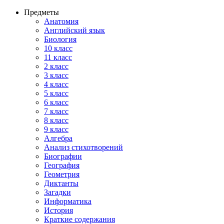
Предметы
Анатомия
Английский язык
Биология
10 класс
11 класс
2 класс
3 класс
4 класс
5 класс
6 класс
7 класс
8 класс
9 класс
Алгебра
Анализ стихотворений
Биографии
География
Геометрия
Диктанты
Загадки
Информатика
История
Краткие содержания