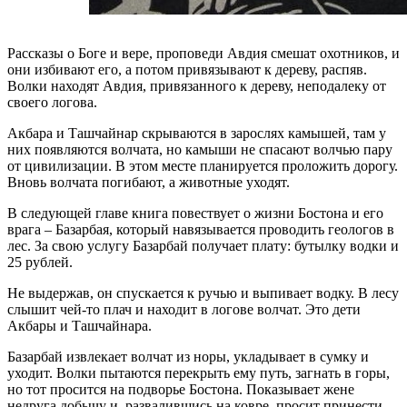
Рассказы о Боге и вере, проповеди Авдия смешат охотников, и
они избивают его, а потом привязывают к дереву, распяв.
Волки находят Авдия, привязанного к дереву, неподалеку от
своего логова.
Акбара и Ташчайнар скрываются в зарослях камышей, там у
них появляются волчата, но камыши не спасают волчью пару
от цивилизации. В этом месте планируется проложить дорогу.
Вновь волчата погибают, а животные уходят.
В следующей главе книга повествует о жизни Бостона и его
врага – Базарбая, который навязывается проводить геологов в
лес. За свою услугу Базарбай получает плату: бутылку водки и
25 рублей.
Не выдержав, он спускается к ручью и выпивает водку. В лесу
слышит чей-то плач и находит в логове волчат. Это дети
Акбары и Ташчайнара.
Базарбай извлекает волчат из норы, укладывает в сумку и
уходит. Волки пытаются перекрыть ему путь, загнать в горы,
но тот просится на подворье Бостона. Показывает жене
недруга добычу и, развалившись на ковре, просит принести