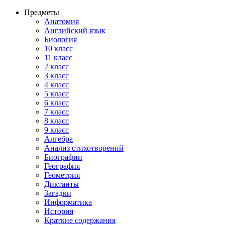
Предметы
Анатомия
Английский язык
Биология
10 класс
11 класс
2 класс
3 класс
4 класс
5 класс
6 класс
7 класс
8 класс
9 класс
Алгебра
Анализ стихотворений
Биографии
География
Геометрия
Диктанты
Загадки
Информатика
История
Краткие содержания