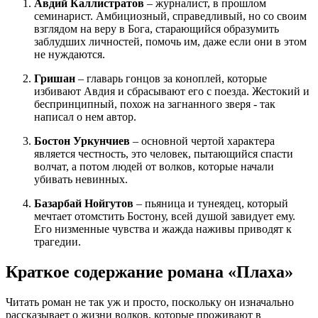
Авдий Каллистратов
– журналист, в прошлом
семинарист. Амбициозный, справедливый, но со своим
взглядом на веру в Бога, старающийся образумить
заблудших личностей, помочь им, даже если они в этом
не нуждаются.
Гришан
– главарь гонцов за коноплей, которые
избивают Авдия и сбрасывают его с поезда. Жестокий и
беспринципный, похож на загнанного зверя - так
написал о нем автор.
Бостон Уркунчиев
– основной чертой характера
является честность, это человек, пытающийся спасти
волчат, а потом людей от волков, которые начали
убивать невинных.
Базарбай Нойгутов
– пьяница и тунеядец, который
мечтает отомстить Бостону, всей душой завидует ему.
Его низменные чувства и жажда наживы приводят к
трагедии.
Краткое содержание романа «Плаха»
Читать роман не так уж и просто, поскольку он изначально
рассказывает о жизни волков, которые проживают в