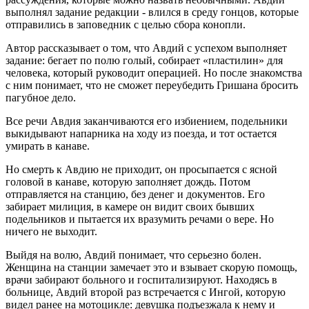
выполнял задание редакции - влился в среду гонцов, которые
отправились в заповедник с целью сбора конопли.
Автор рассказывает о том, что Авдий с успехом выполняет
задание: бегает по полю голый, собирает «пластилин» для
человека, который руководит операцией. Но после знакомства
с ним понимает, что не сможет переубедить Гришана бросить
пагубное дело.
Все речи Авдия заканчиваются его избиением, подельники
выкидывают напарника на ходу из поезда, и тот остается
умирать в канаве.
Но смерть к Авдию не приходит, он просыпается с ясной
головой в канаве, которую заполняет дождь. Потом
отправляется на станцию, без денег и документов. Его
забирает милиция, в камере он видит своих бывших
подельников и пытается их вразумить речами о вере. Но
ничего не выходит.
Выйдя на волю, Авдий понимает, что серьезно болен.
Женщина на станции замечает это и взывает скорую помощь,
врачи забирают больного и госпитализируют. Находясь в
больнице, Авдий второй раз встречается с Ингой, которую
видел ранее на мотоцикле: девушка подъезжала к нему и