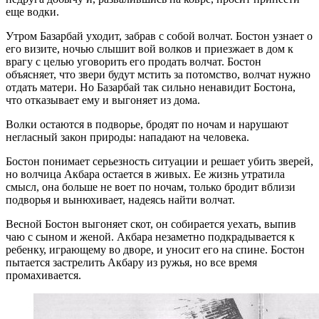
еще водки.
Утром Базарбай уходит, забрав с собой волчат. Бостон узнает о
его визите, ночью слышит вой волков и приезжает в дом к
врагу с целью уговорить его продать волчат. Бостон
объясняет, что звери будут мстить за потомство, волчат нужно
отдать матери. Но Базарбай так сильно ненавидит Бостона,
что отказывает ему и выгоняет из дома.
Волки остаются в подворье, бродят по ночам и нарушают
негласный закон природы: нападают на человека.
Бостон понимает серьезность ситуации и решает убить зверей,
но волчица Акбара остается в живых. Ее жизнь утратила
смысл, она больше не воет по ночам, только бродит вблизи
подворья и вынюхивает, надеясь найти волчат.
Весной Бостон выгоняет скот, он собирается уехать, выпив
чаю с сыном и женой. Акбара незаметно подкрадывается к
ребенку, играющему во дворе, и уносит его на спине. Бостон
пытается застрелить Акбару из ружья, но все время
промахивается.