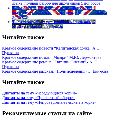
языке: полный разбор для школьников
5 вопросов
Тест на тему
«To be given» в английском языке:
значение, употребление и примеры для школьников
5
вопросов
Тест на тему
Подборка интересных фактов про
английский язык
5 вопросов
Читайте также
Краткое содержание повести “Капитанская дочка” А.С.
Пушкина
Краткое содержание поэмы "Мцыри" М.Ю. Лермонтова
Краткое содержание романа "Евгений Онегин" - А. С.
Пушкина
Краткое содержание рассказа «Ночь исцеления» Б. Екимова
Читайте также
Диктанты на тему «Чередующиеся корни»
Диктанты на тему «Причастный оборот»
Диктанты на тему «Непроверяемые гласные в корне»
Рекомендуемые статьи на сайте