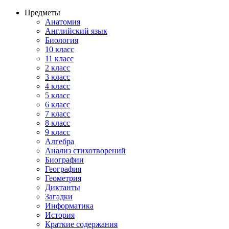
Предметы
Анатомия
Английский язык
Биология
10 класс
11 класс
2 класс
3 класс
4 класс
5 класс
6 класс
7 класс
8 класс
9 класс
Алгебра
Анализ стихотворений
Биографии
География
Геометрия
Диктанты
Загадки
Информатика
История
Краткие содержания