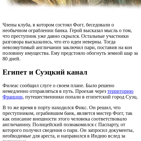
Члены клуба, в котором состоял Фогг, беседовали о
необычном ограблении банка. Герой высказал мысль о том,
что преступник уже давно скрылся. Остальные участники
разговора высказались, что его идеи неверны. Тогда
невозмутимый англичанин заключил пари, поставив на кон
половину имущества. Ему предстояло обогнуть земной шар за
80 дней.
Египет и Суэцкий канал
Филеас сообщил слуге о своем плане. Было решено
немедленно отправляться в путь. Проехав через
территорию
Франции
, путешественники попали в египетский город Суэц.
В то же время в порту находился Фикс. Он решил, что
преступником, ограбившим банк, является мистер Фогг, так
как описание внешности этого человека соответствовало
англичанину. Полицейский познакомился с Паспарту, от
которого получил сведения о пари. Он запросил документы,
необходимые для ареста, и направился в Индию вслед за