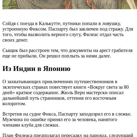
Сойдя с поезда в Калькутте, путники попали в ловушку,
устроенную Фиксом. Паспарту был заключен под стражу. Для
того, чтобы вызволить верного слугу, Филеас отдал часть
своих денег.
Сыщик был расстроен тем, что документы на арест грабителя
еще не прибыли. Он решил поплыть за ними далее.
Из Индии в Японию
О захватывающих приключениях путешественников в
экзотических странах повествует книги «Вокруг света за 80
дней» краткое содержание. Жюль Верн мастерски описал
дальнейший путь странников, оттенив его восточным
колоритом.
Встретив на судне Фикса, Паспарту заподозрил его в слежке.
Мужчина по ошибке принял его за человека, нанятого
членами клуба для слежки.
План Филеаса предполагал пересадку на пароход, следующий