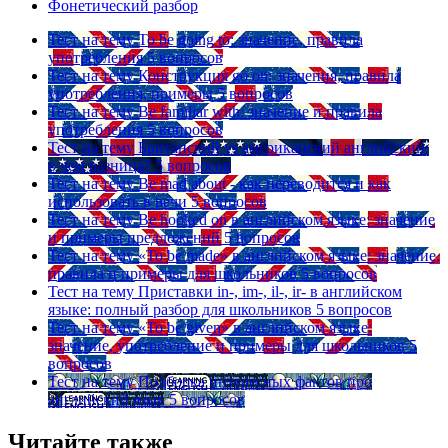
Фонетический разбор
Тест на тему
To be going to: значение, правила
употребления
5 вопросов
Тест на тему
Конструкция go on: значения, правила
употребления, примеры
5 вопросов
Тест на тему
Be familiar with: значение и правила
употребления
5 вопросов
Тест на тему
Британский vs американский английский:
в чем разница?
5 вопросов
Тест на тему
Be mad about - как переводится и как
использовать в речи
5 вопросов
Тест на тему
Be hooked on в английском языке: значение
и примеры предложений
5 вопросов
Тест на тему
«To be made» в английском языке: значение,
правила и примеры для школьников
5 вопросов
Тест на тему
Приставки in-, im-, il-, ir- в английском
языке: полный разбор для школьников
5 вопросов
Тест на тему
«To be given» в английском языке:
значение, употребление и примеры для школьников
5
вопросов
Тест на тему
Подборка интересных фактов про
английский язык
5 вопросов
Читайте также