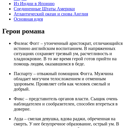
Из Индии в Японию
Соединенные Штаты Америки
Атлантический океан и снова Англия
Основная идея
Герои романа
Филеас Фогг – утонченный аристократ, отличающийся
истинно английским воспитанием. В напряженных
ситуациях сохраняет трезвый ум, расчетливость и
хладнокровие. В то же время герой готов прийти на
помощь людям, оказавшимся в беде.
Паспарту – отважный помощник Фогга. Мужчина
обладает могучим телосложением и отменным
здоровьем. Проявляет себя как человек смелый и
добрый.
Фикс – представитель органов власти. Сыщик очень
наблюдателен и сообразителен, способен втереться в
доверие.
Ауда – смелая девушка, вдова раджи, обреченная на
смерть. У нее безупречное образование, острый ум. В