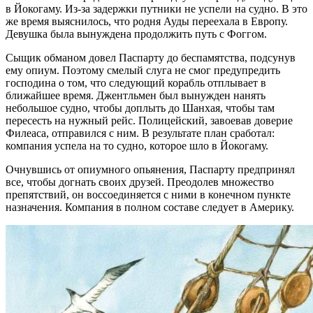
в Йокогаму. Из-за задержки путники не успели на судно. В это
же время выяснилось, что родня Ауды переехала в Европу.
Девушка была вынуждена продолжить путь с Фоггом.
Сыщик обманом довел Паспарту до беспамятства, подсунув
ему опиум. Поэтому смелый слуга не смог предупредить
господина о том, что следующий корабль отплывает в
ближайшее время. Джентльмен был вынужден нанять
небольшое судно, чтобы доплыть до Шанхая, чтобы там
пересесть на нужный рейс. Полицейский, завоевав доверие
Филеаса, отправился с ним. В результате план сработал:
компания успела на то судно, которое шло в Йокогаму.
Очнувшись от опиумного опьянения, Паспарту предпринял
все, чтобы догнать своих друзей. Преодолев множество
препятствий, он воссоединяется с ними в конечном пункте
назначения. Компания в полном составе следует в Америку.