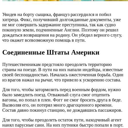
Увидев на борту сыщика, француз рассердился и побил
хитреца. Фикс, получивший долгожданные документы, уже
не мог совершить задержание преступника, так как судно
покинуло земли, подчиненные Англии. Поэтому он решил
дождаться возвращения на родину. Он убедил верного слугу,
что окажет всевозможную помощь в пути.
Соединенные Штаты Америки
Путешественникам предстояло преодолеть территорию
страны на поезде. В пути на них напали индейцы, известные
своей беспощадностью. Началась ожесточенная борьба. Один
из врагов нажал на рычаг, что привело к ускорению состава.
Для того, чтобы затормозить перед военным фордом, нужно
было замедлить поезд. Отважный слуга смог отцепить
вагоны, но попал в плен. Фогг не смог бросить друга в беде.
Вызволяя его, он потерял много драгоценного времени.
Состав давно покинул станцию, не дождавшись пассажиров.
Для того, чтобы преодолеть остаток пути, находчивый агент
нанял парусные сани. На них путники быстро попали в порт.