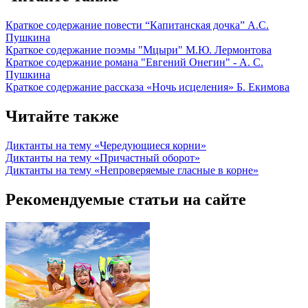
Краткое содержание повести “Капитанская дочка” А.С.
Пушкина
Краткое содержание поэмы "Мцыри" М.Ю. Лермонтова
Краткое содержание романа "Евгений Онегин" - А. С.
Пушкина
Краткое содержание рассказа «Ночь исцеления» Б. Екимова
Читайте также
Диктанты на тему «Чередующиеся корни»
Диктанты на тему «Причастный оборот»
Диктанты на тему «Непроверяемые гласные в корне»
Рекомендуемые статьи на сайте