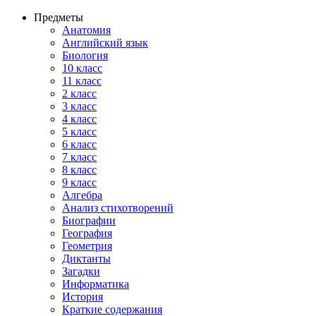
Предметы
Анатомия
Английский язык
Биология
10 класс
11 класс
2 класс
3 класс
4 класс
5 класс
6 класс
7 класс
8 класс
9 класс
Алгебра
Анализ стихотворений
Биографии
География
Геометрия
Диктанты
Загадки
Информатика
История
Краткие содержания