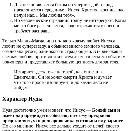
Для нее он является богом и суперзвездой, народ
преклоняется перед ним: «Иисус Христос, коснись нас,
целуй нас… Мы любим тебя».
Но человеческие страдания толпу не интересуют. Когда
миф о боге развеивается, люди отрекаются от него и
требуют расправы.
Только Мария-Магдалина по-настоящему любит Иисуса,
любит не суперзвезду, а обыкновенного земного человека,
сомневающегося, одинокого и страдающего. Эта высокая и
светлая любовь противостоит всем драматическим событиям
рок-оперы и представляет большую ценность для зрителя.
Искариот здесь тоже не такой, как описан в
Евангелии. Он не хочет смерти Христа и думает,
что того просто изолируют, и до казни дело не
дойдет.
Характер Иуды
Иуда достаточно умен и знает, что Иисус —
Божий сын и
имеет дар предвидеть события, поэтому прекрасно
представляет, что роль доносчика уготована ему заранее
.
По его мнению, Иисус все дальше уходит от целей своего