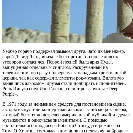
Уэббер горячо поддержал замысел друга. Зато их менеджер,
еврей Дэвид Лэнд, вначале был против, но после долгих
уговоров согласился. Первой песней была ария Иуды,
выпущенная отдельным синглом. Раскрученный на
телевидении, он сразу подвергнулся нападкам христианской
церкви, так как содержал элементы рок-музыки. Вплотную
занявшись альбомом, друзья стали подбирать исполнителей.
Роль Иисуса спел Иэн Гиллан, солист рок-группы «Deep
Purple».
В 1971 году, за неимением средств для постановки на сцене,
авторы выпустили концертный альбом с записью рок-оперы,
который был тепло встречен американской публикой и сделал
музыкантов в одночасье знаменитыми. С помощью
состоятельного продюсера Роберта Стигвуда и режиссера
Тома О’Хоргана состоялась постановка спектакля на Бродвее.