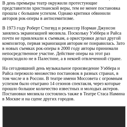
В день премьеры театр окружили протестующие
представители христианской веры, тем не менее постановка
прошла с большим успехом. Однако критики обвинили
авторов рок-оперы в антисемитизме.
В 1973 году Роберт Стигвуд и режиссер Норман Джуисон
занялись экранизацией мюзикла. Поскольку Уэббера и Райса
почти не привлекали к съемкам, а оркестровки делал другой
композитор, первая экранизация авторам не понравилась. Зато
в новых съемках рок-оперы в 2000 году авторы принимали
непосредственное участие. Действие оперы на этот раз
происходило не в Палестине, а в некоей отвлеченной стране.
На сегодняшний день музыкальное произведение Уэббера и
Райса пережило множество постановок в разных странах, в
том числе и в России. В театре имени Моссовета с огромным
успехом было отыграно 14 сезонов спектакля, через которые
прошло большое количество известных и молодых актеров.
Постановки мюзикла состоялись также в Театре Стаса Намина
в Москве и на сцене других городов.