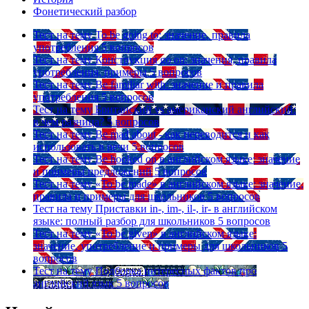
Фонетический разбор
Тест на тему
To be going to: значение, правила
употребления
5 вопросов
Тест на тему
Конструкция go on: значения, правила
употребления, примеры
5 вопросов
Тест на тему
Be familiar with: значение и правила
употребления
5 вопросов
Тест на тему
Британский vs американский английский:
в чем разница?
5 вопросов
Тест на тему
Be mad about - как переводится и как
использовать в речи
5 вопросов
Тест на тему
Be hooked on в английском языке: значение
и примеры предложений
5 вопросов
Тест на тему
«To be made» в английском языке: значение,
правила и примеры для школьников
5 вопросов
Тест на тему
Приставки in-, im-, il-, ir- в английском
языке: полный разбор для школьников
5 вопросов
Тест на тему
«To be given» в английском языке:
значение, употребление и примеры для школьников
5
вопросов
Тест на тему
Подборка интересных фактов про
английский язык
5 вопросов