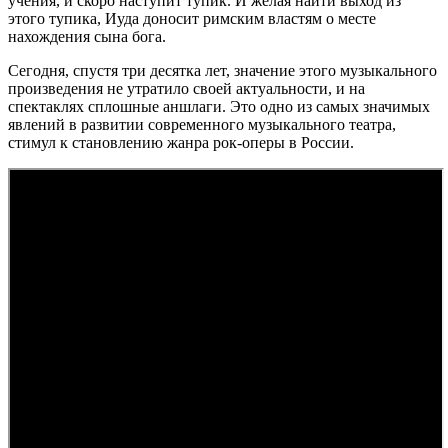
учения, и скоро наступит тупик. И желая найти выход из
этого тупика, Иуда доносит римским властям о месте
нахождения сына бога.
Сегодня, спустя три десятка лет, значение этого музыкального
произведения не утратило своей актуальности, и на
спектаклях сплошные аншлаги. Это одно из самых значимых
явлений в развитии современного музыкального театра,
стимул к становлению жанра рок-оперы в России.