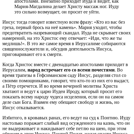
апостолами. Внезапно приходит Иуда и видит, как
Мария-Магдалина делает Христу массаж ног. Иуду
это сильно возмущает, он просит ее уйти.
Иисус тогда говорит известную всем фразу: «Кто из вас без
греха, первый брось на неё камень». Мария уходит, чтобы
предотвратить назревающий скандал. Иуда не скрывает своих
намерений, на это Христос ему отвечает: «Иди, что же ты
медлишь!». В это же самое время в Иерусалиме собираются
священнослужители и, обсудив деятельность Иисуса,
приговаривают его к смерти.
Когда Христос вместе с двенадцатью апостолами приходит в
Иерусалим,
народ встречает его со всеми почестями
. Во
время трапезы в Гефсиманском саду Иисус, разделяя стол со
своими помощниками, говорит, что кто-то из них его выдаст,
а Пётр отречется. И во время вечерней молитвы Христа
хватают и ведут к царю Иудеи Ироду, который просит его
показать всему народу чудеса исцеления, если он на самом
деле сын Бога. Взамен ему обещают свободу и жизнь, но
Иисус отказывается.
Избитого, в кровавых ранах, его ведут на суд к Понтию. Иуду
настолько поражает слабый вид осужденного на казнь, что он
не выдерживает и накидывает себе петлю на шею, при этом
обвиняя в этом Иисуса. Понтий Пилат, желая спасти Иисуса