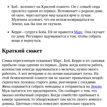
Боб - колонист на Красной планете. Он с семьей сюда
прилетел одним из первых. Вспоминает о родном доме,
об окне, через которое мир казался ярче и лучше.
Мужчина осознает, что им нельзя возвращаться на
Землю, как бы они не скучали.
Керри - супруга Боба. Ей не нравится
Марс
. Она скучает
по дому. Регулярно задумывается о том, чтобы собрать
вещи и вернуться.
Краткий сюжет
Семья переселенцев осваивает Марс. Боб, Керри и их сыновья
прибыли сюда одними из первых. Днем, когда кипела работа,
колонистам некогда задумываться о мелочах, нужно много
работать. А вот вечерами и по ночам накатывает тоска. На
этой безжизненной планете им не хватает привычных вещей:
скрипучих половиц старого дома, разговоров с соседями.
Жена порывается собрать чемоданы и отправиться на
Землю
.
Муж пытается это предотвратить. Он сообщает о том, что
заказал необычный сюрприз. Когда семейство прибывает к
камере хранения, то обнаруживает там части своего земного
домика. Цветные стекла помогают значительно скрасить