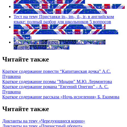
и примеры предложений
5 вопросов
Тест на тему
«To be made» в английском языке: значение,
правила и примеры для школьников
5 вопросов
Тест на тему
Приставки in-, im-, il-, ir- в английском
языке: полный разбор для школьников
5 вопросов
Тест на тему
«To be given» в английском языке:
значение, употребление и примеры для школьников
5
вопросов
Тест на тему
Подборка интересных фактов про
английский язык
5 вопросов
Читайте также
Краткое содержание повести “Капитанская дочка” А.С.
Пушкина
Краткое содержание поэмы "Мцыри" М.Ю. Лермонтова
Краткое содержание романа "Евгений Онегин" - А. С.
Пушкина
Краткое содержание рассказа «Ночь исцеления» Б. Екимова
Читайте также
Диктанты на тему «Чередующиеся корни»
Диктанты на тему «Причастный оборот»