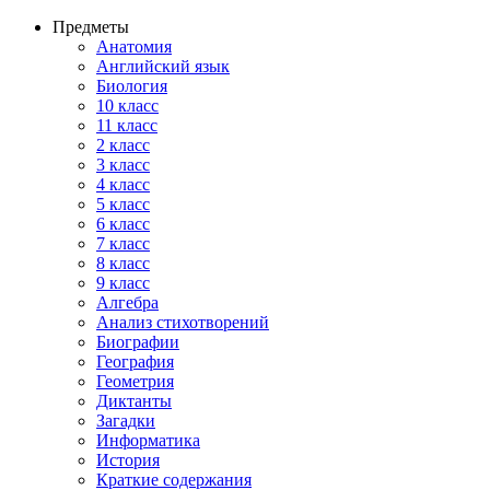
Предметы
Анатомия
Английский язык
Биология
10 класс
11 класс
2 класс
3 класс
4 класс
5 класс
6 класс
7 класс
8 класс
9 класс
Алгебра
Анализ стихотворений
Биографии
География
Геометрия
Диктанты
Загадки
Информатика
История
Краткие содержания