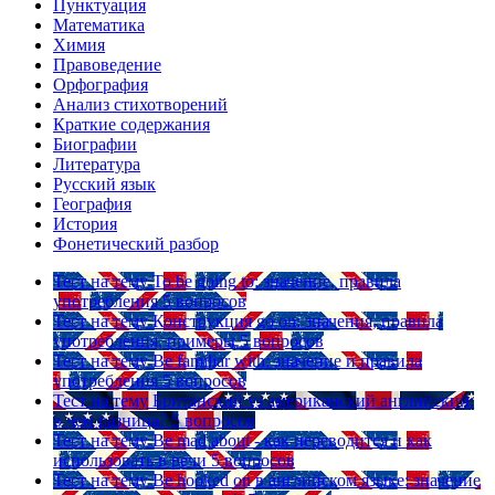
Пунктуация
Математика
Химия
Правоведение
Орфография
Анализ стихотворений
Краткие содержания
Биографии
Литература
Русский язык
География
История
Фонетический разбор
Тест на тему
To be going to: значение, правила
употребления
5 вопросов
Тест на тему
Конструкция go on: значения, правила
употребления, примеры
5 вопросов
Тест на тему
Be familiar with: значение и правила
употребления
5 вопросов
Тест на тему
Британский vs американский английский:
в чем разница?
5 вопросов
Тест на тему
Be mad about - как переводится и как
использовать в речи
5 вопросов
Тест на тему
Be hooked on в английском языке: значение