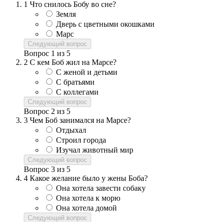
1
Что снилось Бобу во сне?
Земля
Дверь с цветными окошками
Марс
Следующий вопрос
Вопрос
1
из
5
2
С кем Боб жил на Марсе?
С женой и детьми
С братьями
С коллегами
Следующий вопрос
Вопрос
2
из
5
3
Чем Боб занимался на Марсе?
Отдыхал
Строил города
Изучал животный мир
Следующий вопрос
Вопрос
3
из
5
4
Какое желание было у жены Боба?
Она хотела завести собаку
Она хотела к морю
Она хотела домой
Следующий вопрос