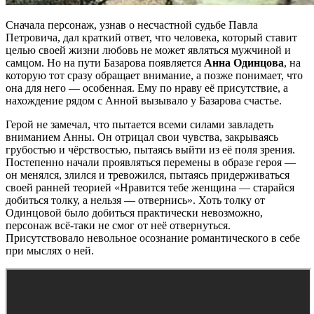
Сначала персонаж, узнав о несчастной судьбе Павла
Петровича, дал краткий ответ, что человека, который ставит
целью своей жизни любовь не может являться мужчиной и
самцом. Но на пути Базарова появляется
Анна Одинцова
, на
которую тот сразу обращает внимание, а позже понимает, что
она для него — особенная. Ему по нраву её присутствие, а
нахождение рядом с Анной вызывало у Базарова счастье.
Герой не замечал, что пытается всеми силами завладеть
вниманием Анны. Он отрицал свои чувства, закрываясь
грубостью и чёрствостью, пытаясь выйти из её поля зрения.
Постепенно начали проявляться перемены в образе героя —
он менялся, злился и тревожился, пытаясь придерживаться
своей ранней теорией «Нравится тебе женщина — старайся
добиться толку, а нельзя — отвернись». Хоть толку от
Одинцовой было добиться практически невозможно,
персонаж всё-таки не смог от неё отвернуться.
Присутствовало невольное осознание романтического в себе
при мыслях о ней.