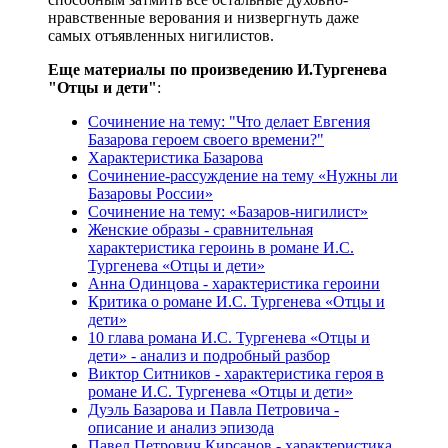
нравственные верования и низвергнуть даже
самых отъявленных нигилистов.
Еще материалы по произведению И.Тургенева
"Отцы и дети"
:
Сочинение на тему: "Что делает Евгения
Базарова героем своего времени?"
Характеристика Базарова
Сочинение-рассуждение на тему «Нужны ли
Базаровы России»
Сочинение на тему: «Базаров-нигилист»
Женские образы - сравнительная
характеристика героинь в романе И.С.
Тургенева «Отцы и дети»
Анна Одинцова - характеристика героини
Критика о романе И.С. Тургенева «Отцы и
дети»
10 глава романа И.С. Тургенева «Отцы и
дети» - анализ и подробный разбор
Виктор Ситников - характеристика героя в
романе И.С. Тургенева «Отцы и дети»
Дуэль Базарова и Павла Петровича -
описание и анализ эпизода
Павел Петрович Кирсанов - характеристика