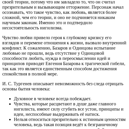
своей теории, потому что им завладело то, что он считал
презрительным и вызывающим отторжение. Персонаж начал
осознавать, что такое чувство, как любовь, является более
сложной, чем его теории, и оно не подчиняется никаким
научным законам. Именно это и подтвердило
несостоятельность нигилизма.
Чувство любви привело героя к глубокому кризису его
взглядов и перемене отношения к жизни, вызвало внутренний
конфликт. К сожалению, Базаров и Одинцова испытание
любовью не прошли, ведь отсутствие у Одинцовой
способности любить, нужда в переосмыслении идей и
принципов приводят Евгения Базарова к трагической гибели,
так как это является единственным способом достижения
спокойствия в полной мере.
И. С. Тургенев описывает невозможность без следа отрицать
основы бытия человека:
Духовное в человеке всегда побеждает.
Чувства, которые расцветают в душе даже главного
нигилиста, имеют силу сгубить все устои, принципы и
идеи, неспособные выдерживать её натиск.
Нельзя относиться презрительно к истинным ценностям
человека, ведь такая позиция ведёт к безграничному