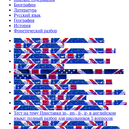
Биографии
Литература
Русский язык
География
История
Фонетический разбор
Тест на тему
To be going to: значение, правила
употребления
5 вопросов
Тест на тему
Конструкция go on: значения, правила
употребления, примеры
5 вопросов
Тест на тему
Be familiar with: значение и правила
употребления
5 вопросов
Тест на тему
Британский vs американский английский:
в чем разница?
5 вопросов
Тест на тему
Be mad about - как переводится и как
использовать в речи
5 вопросов
Тест на тему
Be hooked on в английском языке: значение
и примеры предложений
5 вопросов
Тест на тему
«To be made» в английском языке: значение,
правила и примеры для школьников
5 вопросов
Тест на тему
Приставки in-, im-, il-, ir- в английском
языке: полный разбор для школьников
5 вопросов
Тест на тему
«To be given» в английском языке:
значение, употребление и примеры для школьников
5