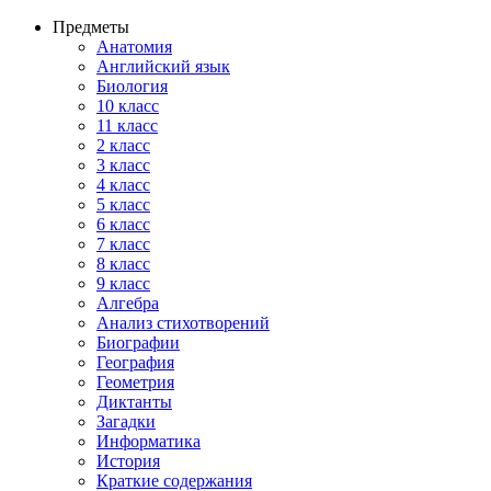
Предметы
Анатомия
Английский язык
Биология
10 класс
11 класс
2 класс
3 класс
4 класс
5 класс
6 класс
7 класс
8 класс
9 класс
Алгебра
Анализ стихотворений
Биографии
География
Геометрия
Диктанты
Загадки
Информатика
История
Краткие содержания