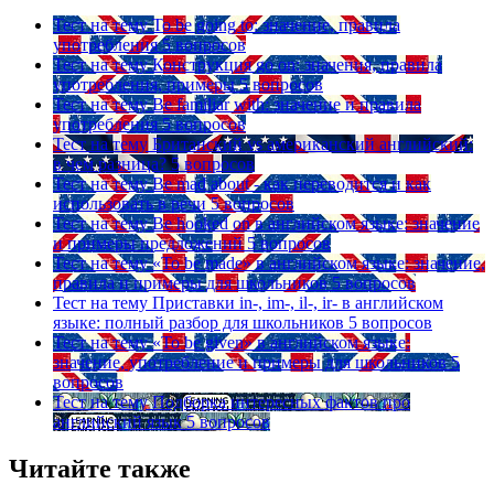
Тест на тему
To be going to: значение, правила
употребления
5 вопросов
Тест на тему
Конструкция go on: значения, правила
употребления, примеры
5 вопросов
Тест на тему
Be familiar with: значение и правила
употребления
5 вопросов
Тест на тему
Британский vs американский английский:
в чем разница?
5 вопросов
Тест на тему
Be mad about - как переводится и как
использовать в речи
5 вопросов
Тест на тему
Be hooked on в английском языке: значение
и примеры предложений
5 вопросов
Тест на тему
«To be made» в английском языке: значение,
правила и примеры для школьников
5 вопросов
Тест на тему
Приставки in-, im-, il-, ir- в английском
языке: полный разбор для школьников
5 вопросов
Тест на тему
«To be given» в английском языке:
значение, употребление и примеры для школьников
5
вопросов
Тест на тему
Подборка интересных фактов про
английский язык
5 вопросов
Читайте также