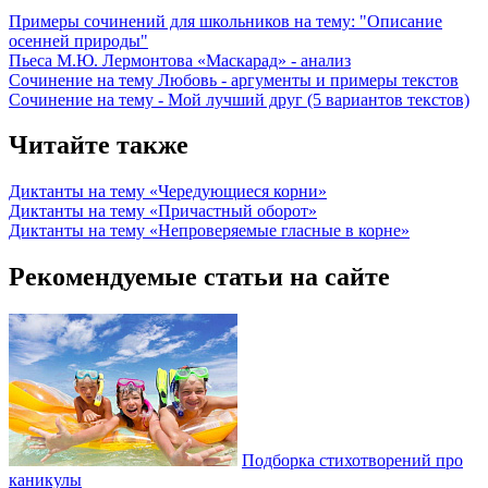
Примеры сочинений для школьников на тему: "Описание
осенней природы"
Пьеса М.Ю. Лермонтова «Маскарад» - анализ
Сочинение на тему Любовь - аргументы и примеры текстов
Сочинение на тему - Мой лучший друг (5 вариантов текстов)
Читайте также
Диктанты на тему «Чередующиеся корни»
Диктанты на тему «Причастный оборот»
Диктанты на тему «Непроверяемые гласные в корне»
Рекомендуемые статьи на сайте
Подборка стихотворений про
каникулы