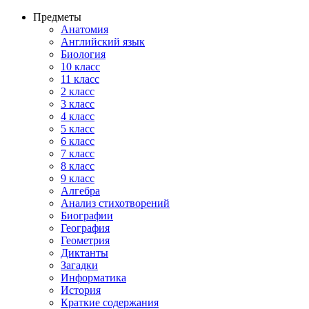
Предметы
Анатомия
Английский язык
Биология
10 класс
11 класс
2 класс
3 класс
4 класс
5 класс
6 класс
7 класс
8 класс
9 класс
Алгебра
Анализ стихотворений
Биографии
География
Геометрия
Диктанты
Загадки
Информатика
История
Краткие содержания