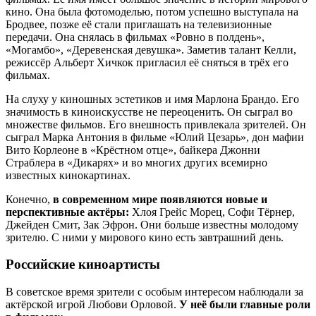
кино. Она была фотомоделью, потом успешно выступала на
Бродвее, позже её стали приглашать на телевизионные
передачи. Она снялась в фильмах «Ровно в полдень»,
«Могамбо», «Деревенская девушка». Заметив талант Келли,
режиссёр Альберт Хичкок пригласил её сняться в трёх его
фильмах.
На слуху у киношных эстетиков и имя Марлона Брандо. Его
значимость в киноискусстве не переоценить. Он сыграл во
множестве фильмов. Его внешность привлекала зрителей. Он
сыграл Марка Антония в фильме «Юлий Цезарь», дон мафии
Вито Корлеоне в «Крёстном отце», байкера Джонни
Страблера в «Дикарях» и во многих других всемирно
известных кинокартинах.
Конечно,
в современном мире появляются новые и
перспективные актёры:
Хлоя Грейс Морец, Софи Тёрнер,
Джейден Смит, Зак Эфрон. Они больше известны молодому
зрителю. С ними у мирового кино есть завтрашний день.
Российские киноартисты
В советское время зрители с особым интересом наблюдали за
актёрской игрой Любови Орловой.
У неё были главные роли