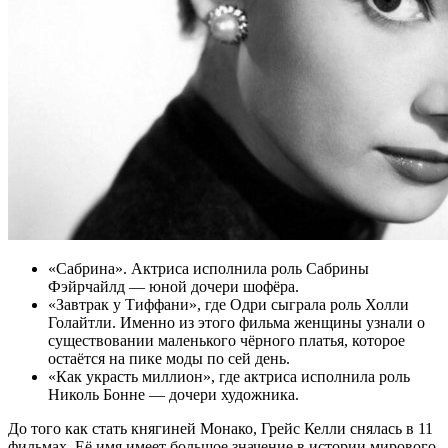
«Сабрина». Актриса исполнила роль Сабрины
Фэйрчайлд — юной дочери шофёра.
«Завтрак у Тиффани», где Одри сыграла роль Холли
Голайтли. Именно из этого фильма женщины узнали о
существовании маленького чёрного платья, которое
остаётся на пике моды по сей день.
«Как украсть миллион», где актриса исполнила роль
Николь Бонне — дочери художника.
До того как стать княгиней Монако, Грейс Келли снялась в 11
фильмах. Её имя имеет большое значение в истории мирового