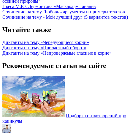
осенней природы"
Пьеса М.Ю. Лермонтова «Маскарад» - анализ
Сочинение на тему Любовь - аргументы и примеры текстов
Сочинение на тему - Мой лучший друг (5 вариантов текстов)
Читайте также
Диктанты на тему «Чередующиеся корни»
Диктанты на тему «Причастный оборот»
Диктанты на тему «Непроверяемые гласные в корне»
Рекомендуемые статьи на сайте
Подборка стихотворений про
каникулы