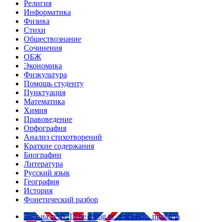
Религия
Информатика
Физика
Стихи
Обществознание
Сочинения
ОБЖ
Экономика
Физкультура
Помощь студенту
Пунктуация
Математика
Химия
Правоведение
Орфография
Анализ стихотворений
Краткие содержания
Биографии
Литература
Русский язык
География
История
Фонетический разбор
Тест на тему
To be going to: значение, правила