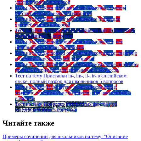
употребления
5 вопросов
Тест на тему
Конструкция go on: значения, правила
употребления, примеры
5 вопросов
Тест на тему
Be familiar with: значение и правила
употребления
5 вопросов
Тест на тему
Британский vs американский английский:
в чем разница?
5 вопросов
Тест на тему
Be mad about - как переводится и как
использовать в речи
5 вопросов
Тест на тему
Be hooked on в английском языке: значение
и примеры предложений
5 вопросов
Тест на тему
«To be made» в английском языке: значение,
правила и примеры для школьников
5 вопросов
Тест на тему
Приставки in-, im-, il-, ir- в английском
языке: полный разбор для школьников
5 вопросов
Тест на тему
«To be given» в английском языке:
значение, употребление и примеры для школьников
5
вопросов
Тест на тему
Подборка интересных фактов про
английский язык
5 вопросов
Читайте также
Примеры сочинений для школьников на тему: "Описание