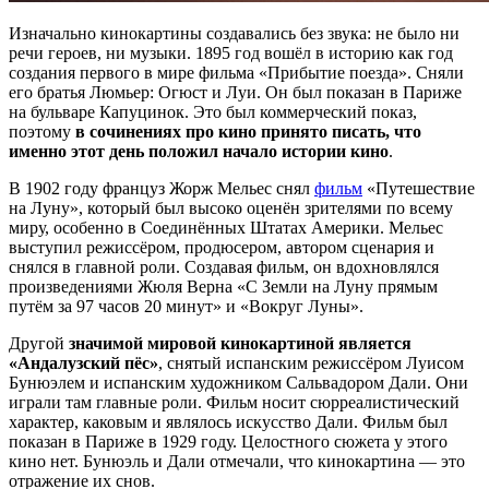
Изначально кинокартины создавались без звука: не было ни
речи героев, ни музыки. 1895 год вошёл в историю как год
создания первого в мире фильма «Прибытие поезда». Сняли
его братья Люмьер: Огюст и Луи. Он был показан в Париже
на бульваре Капуцинок. Это был коммерческий показ,
поэтому
в сочинениях про кино принято писать, что
именно этот день положил начало истории кино
.
В 1902 году француз Жорж Мельес снял
фильм
«Путешествие
на Луну», который был высоко оценён зрителями по всему
миру, особенно в Соединённых Штатах Америки. Мельес
выступил режиссёром, продюсером, автором сценария и
снялся в главной роли. Создавая фильм, он вдохновлялся
произведениями Жюля Верна «С Земли на Луну прямым
путём за 97 часов 20 минут» и «Вокруг Луны».
Другой
значимой мировой кинокартиной является
«Андалузский пёс»
, снятый испанским режиссёром Луисом
Бунюэлем и испанским художником Сальвадором Дали. Они
играли там главные роли. Фильм носит сюрреалистический
характер, каковым и являлось искусство Дали. Фильм был
показан в Париже в 1929 году. Целостного сюжета у этого
кино нет. Бунюэль и Дали отмечали, что кинокартина — это
отражение их снов.