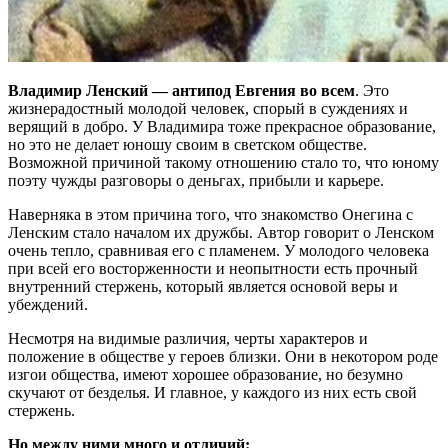
Владимир Ленский — антипод Евгения во всем
. Это
жизнерадостный молодой человек, спорый в суждениях и
верящий в добро. У Владимира тоже прекрасное образование,
но это не делает юношу своим в светском обществе.
Возможной причиной такому отношению стало то, что юному
поэту чужды разговоры о деньгах, прибыли и карьере.
Наверняка в этом причина того, что знакомство Онегина с
Ленским стало началом их дружбы. Автор говорит о Ленском
очень тепло, сравнивая его с пламенем. У молодого человека
при всей его восторженности и неопытности есть прочный
внутренний стержень, который является основой веры и
убеждений.
Несмотря на видимые различия, черты характеров и
положение в обществе у героев близки. Они в некотором роде
изгои общества, имеют хорошее образование, но безумно
скучают от безделья. И главное, у каждого из них есть свой
стержень.
Но между ними много и отличий: