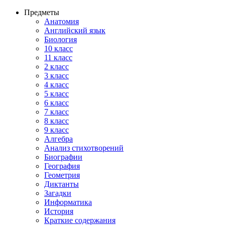
Предметы
Анатомия
Английский язык
Биология
10 класс
11 класс
2 класс
3 класс
4 класс
5 класс
6 класс
7 класс
8 класс
9 класс
Алгебра
Анализ стихотворений
Биографии
География
Геометрия
Диктанты
Загадки
Информатика
История
Краткие содержания