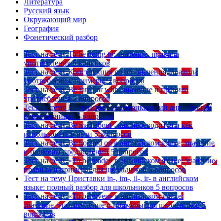
Литература
Русский язык
Окружающий мир
География
Фонетический разбор
Тест на тему
To be going to: значение, правила
употребления
5 вопросов
Тест на тему
Конструкция go on: значения, правила
употребления, примеры
5 вопросов
Тест на тему
Be familiar with: значение и правила
употребления
5 вопросов
Тест на тему
Британский vs американский английский:
в чем разница?
5 вопросов
Тест на тему
Be mad about - как переводится и как
использовать в речи
5 вопросов
Тест на тему
Be hooked on в английском языке: значение
и примеры предложений
5 вопросов
Тест на тему
«To be made» в английском языке: значение,
правила и примеры для школьников
5 вопросов
Тест на тему
Приставки in-, im-, il-, ir- в английском
языке: полный разбор для школьников
5 вопросов
Тест на тему
«To be given» в английском языке:
значение, употребление и примеры для школьников
5
вопросов