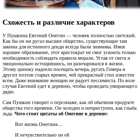
Схожесть и различие характеров
У Пушкина Евгений Онегин — человек полностью светский.
Как бы он ни ругал высшее общество, существующие там
законы для истинного денди всегда были значимы. Имея
хорошее образование, этот аристократ не смог усвоить только
необходимость соблюдать правила морали. Устав от света и
эмоционально истощившись, он разочаровался в жизни.
Этому цинику надоело посещать вечера, ругать Гомера и
других поэтов старых времен, чей прекрасный стих известен
всем. Даже внимание женщин не радует пессимиста. По воле
случая Евгений едет в деревню, чтобы проведать умирающего
дядю.
Сам Пушкин говорит о персонаже, как об обычном продукте
общества того времени. Он холоден и неприступен, как глыба
льда.
Чего стоят цитаты об Онегине в деревне:
Вот жизнь Онегина…
И нечувствительно он ей