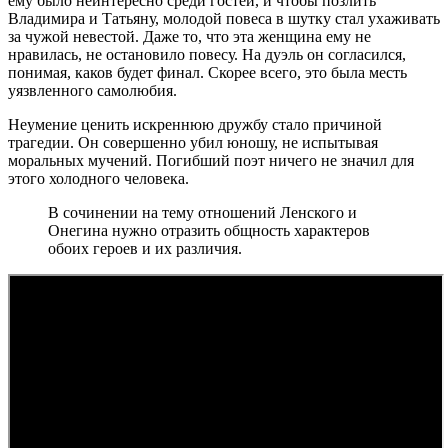
ему было неинтересно среди гостей, и чтобы позлить
Владимира и Татьяну, молодой повеса в шутку стал ухаживать
за чужой невестой. Даже то, что эта женщина ему не
нравилась, не остановило повесу. На дуэль он согласился,
понимая, каков будет финал. Скорее всего, это была месть
уязвленного самолюбия.
Неумение ценить искреннюю дружбу стало причиной
трагедии. Он совершенно убил юношу, не испытывая
моральных мучений. Погибший поэт ничего не значил для
этого холодного человека.
В сочинении на тему отношений Ленского и
Онегина нужно отразить общность характеров
обоих героев и их различия.