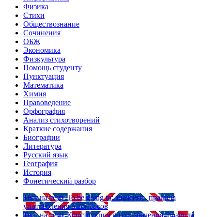
Физика
Стихи
Обществознание
Сочинения
ОБЖ
Экономика
Физкультура
Помощь студенту
Пунктуация
Математика
Химия
Правоведение
Орфография
Анализ стихотворений
Краткие содержания
Биографии
Литература
Русский язык
География
История
Фонетический разбор
Тест на тему
To be going to: значение, правила
употребления
5 вопросов
Тест на тему
Конструкция go on: значения, правила