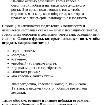
Именно осенью развеялись грёзы героев о
счастливой любви и началась пора духовного
роста. Это время подготовки к тому, чтобы
отрешиться от мирского общества, в котором
правят бал лицемерие, равнодушие и подлость.
Наконец, заканчивается подготовка к волшебству и
начинается настоящая сказка — зима с искрящимся снегом,
трескучими морозами и ледяными чертогами, освещёнными
солнцем.
Слова и фразы, которые использует поэт, чтобы
передать очарование зимы:
«грациозность»;
«звёзды»;
«звучно»;
«весёлый» (о первом снеге);
«трещат морозы и серебрятся»;
«блистает речка»;
«на красных лапках гусь».
Зима загадочна, красива и холодна, как и сама
Татьяна, и неслучайно это любимое время года
девушки.
Таким образом,
осенние и зимние пейзажи отражают
характеры Онегина и Лариной, передают их