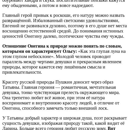
обуревают хандра и скука. Восхитительные пейзажи кажутся
ему обыденными, а потом и вовсе надоедают.
Главный герой привык к роскоши, его натуру можно назвать
развращённой. Избалованный светскими удовольствиями,
Евгений не развивался духовно, поэтому в его душе нет места
восхищению естественной средой. До понимания истинных
ценностей Онегину далеко, поэтические чувства ему чужды.
Отношение Онегина к природе можно понять по словам,
которыми он характеризует Ольгу:
«Как эта глупая луна на
этом глупом небосклоне». Молодой человек проводит
параллель между чертами девушки и прекрасным явлением
природы, которое кажется ему лишённым смысла и
привлекательности.
Красоту русской природы Пушкин доносит через образ
Татьяны. Главная героиня — романтичная, мечтательная
девушка, тонко чувствующая прелесть окружающего мира.
Она трепетно любит всё живое, при этом её натура
воспринимает и внутреннюю красоту людей, в отличие от
Онегина, способного замечать только внешний лоск.
У Татьяны добрый характер и широкая душа, поэт раскрывает
сущность девушки, изображая природу такой, какой видит её
Ларина. Больше всего героиня любит русскую зиму.
Вот