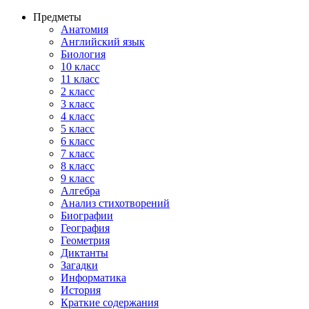
Предметы
Анатомия
Английский язык
Биология
10 класс
11 класс
2 класс
3 класс
4 класс
5 класс
6 класс
7 класс
8 класс
9 класс
Алгебра
Анализ стихотворений
Биографии
География
Геометрия
Диктанты
Загадки
Информатика
История
Краткие содержания