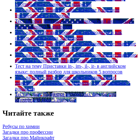
употребления, примеры
5 вопросов
Тест на тему
Be familiar with: значение и правила
употребления
5 вопросов
Тест на тему
Британский vs американский английский:
в чем разница?
5 вопросов
Тест на тему
Be mad about - как переводится и как
использовать в речи
5 вопросов
Тест на тему
Be hooked on в английском языке: значение
и примеры предложений
5 вопросов
Тест на тему
«To be made» в английском языке: значение,
правила и примеры для школьников
5 вопросов
Тест на тему
Приставки in-, im-, il-, ir- в английском
языке: полный разбор для школьников
5 вопросов
Тест на тему
«To be given» в английском языке:
значение, употребление и примеры для школьников
5
вопросов
Тест на тему
Подборка интересных фактов про
английский язык
5 вопросов
Читайте также
Ребусы по химии
Загадки про профессии
Загадки про Майнкрафт