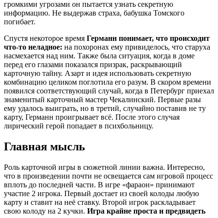
громкими угрозами он пытается узнать секретную
информацию. Не выдержав страха, бабушка Томского
погибает.
Спустя некоторое время
Германн понимает, что происходит
что-то неладное:
на похоронах ему привиделось, что старуха
насмехается над ним. Также была ситуация, когда в доме
перед его глазами показался призрак, раскрывающий
карточную тайну. Азарт и идея использовать секретную
комбинацию целиком поглотила его разум. В скором времени
появился соответствующий случай, когда в Петербург приехал
знаменитый карточный мастер Чекалинский. Первые разы
ему удалось выиграть, но в третий, случайно поставив не ту
карту, Германн проигрывает всё. После этого случая
лирический герой попадает в психбольницу.
Главная мысль
Роль карточной игры в сюжетной линии важна. Интересно,
что в произведении почти не освещается сам игровой процесс
вплоть до последней части. В игре «фараон» принимают
участие 2 игрока. Первый достает из своей колоды любую
карту и ставит на неё ставку. Второй игрок раскладывает
свою колоду на 2 кучки.
Игра крайне проста и предвидеть