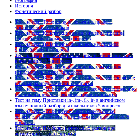
География
История
Фонетический разбор
Тест на тему
To be going to: значение, правила
употребления
5 вопросов
Тест на тему
Конструкция go on: значения, правила
употребления, примеры
5 вопросов
Тест на тему
Be familiar with: значение и правила
употребления
5 вопросов
Тест на тему
Британский vs американский английский:
в чем разница?
5 вопросов
Тест на тему
Be mad about - как переводится и как
использовать в речи
5 вопросов
Тест на тему
Be hooked on в английском языке: значение
и примеры предложений
5 вопросов
Тест на тему
«To be made» в английском языке: значение,
правила и примеры для школьников
5 вопросов
Тест на тему
Приставки in-, im-, il-, ir- в английском
языке: полный разбор для школьников
5 вопросов
Тест на тему
«To be given» в английском языке:
значение, употребление и примеры для школьников
5
вопросов
Тест на тему
Подборка интересных фактов про
английский язык
5 вопросов