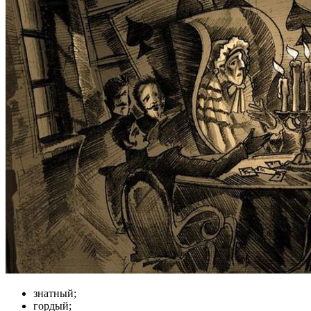
знатный;
гордый;