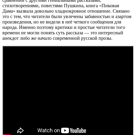
сравнении с другими гениальными рассказами,
стихотворениями, повестями Пушкина, книга «Пиковая
Дама» вызвала довольно хладнокровное отношение. Связано
это с тем, что читатели были увлечены забавностью и азартом
произведения, но не видели в неё четкого сообщения для
народа. Именно поэтому критики и простые читатели того
времени не могли понять суть рассказа — это интересный
анекдот либо же начало современной русской прозы.