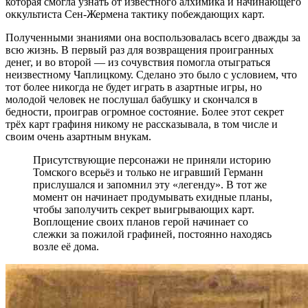
которая смогла узнать от известного алхимика и начинающего
оккультиста Сен-Жермена тактику побеждающих карт.
Полученными знаниями она воспользовалась всего дважды за
всю жизнь. В первый раз для возвращения проигранных
денег, и во второй — из сочувствия помогла отыграться
неизвестному Чаплицкому. Сделано это было с условием, что
тот более никогда не будет играть в азартные игры, но
молодой человек не послушал бабушку и скончался в
бедности, проиграв огромное состояние. Более этот секрет
трёх карт графиня никому не рассказывала, в том числе и
своим очень азартным внукам.
Присутствующие персонажи не приняли историю
Томского всерьёз и только не игравший Германн
прислушался и запомнил эту «легенду». В тот же
момент он начинает продумывать ехидные планы,
чтобы заполучить секрет выигрывающих карт.
Воплощение своих планов герой начинает со
слежки за пожилой графиней, постоянно находясь
возле её дома.