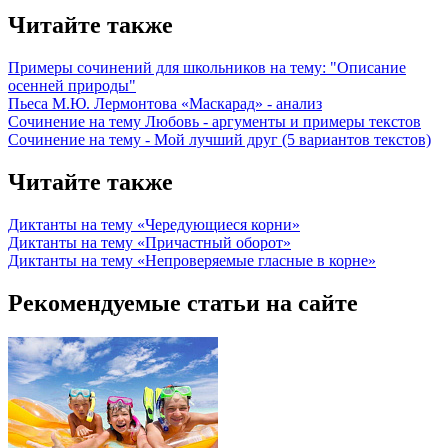
Читайте также
Примеры сочинений для школьников на тему: "Описание
осенней природы"
Пьеса М.Ю. Лермонтова «Маскарад» - анализ
Сочинение на тему Любовь - аргументы и примеры текстов
Сочинение на тему - Мой лучший друг (5 вариантов текстов)
Читайте также
Диктанты на тему «Чередующиеся корни»
Диктанты на тему «Причастный оборот»
Диктанты на тему «Непроверяемые гласные в корне»
Рекомендуемые статьи на сайте