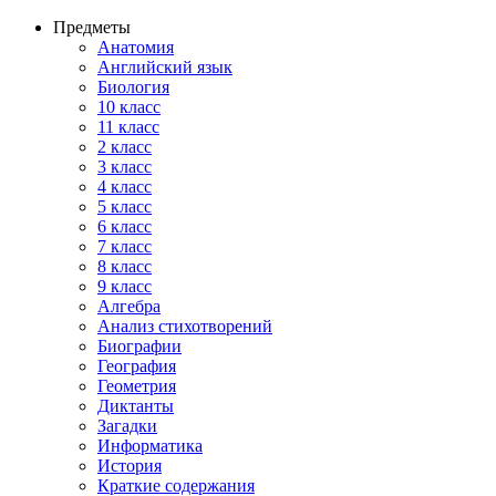
Предметы
Анатомия
Английский язык
Биология
10 класс
11 класс
2 класс
3 класс
4 класс
5 класс
6 класс
7 класс
8 класс
9 класс
Алгебра
Анализ стихотворений
Биографии
География
Геометрия
Диктанты
Загадки
Информатика
История
Краткие содержания