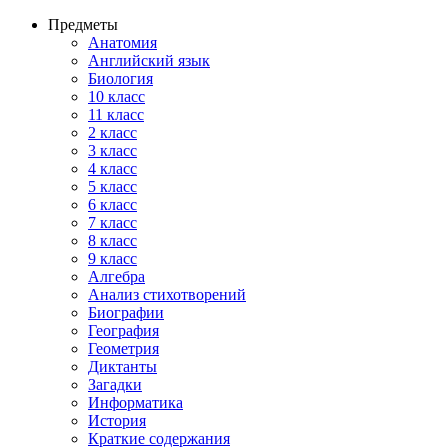
Предметы
Анатомия
Английский язык
Биология
10 класс
11 класс
2 класс
3 класс
4 класс
5 класс
6 класс
7 класс
8 класс
9 класс
Алгебра
Анализ стихотворений
Биографии
География
Геометрия
Диктанты
Загадки
Информатика
История
Краткие содержания