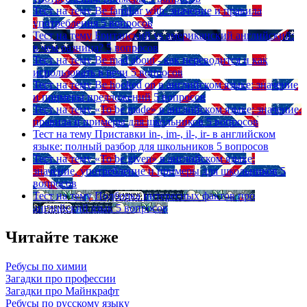
Тест на тему
Be familiar with: значение и правила
употребления
5 вопросов
Тест на тему
Британский vs американский английский:
в чем разница?
5 вопросов
Тест на тему
Be mad about - как переводится и как
использовать в речи
5 вопросов
Тест на тему
Be hooked on в английском языке: значение
и примеры предложений
5 вопросов
Тест на тему
«To be made» в английском языке: значение,
правила и примеры для школьников
5 вопросов
Тест на тему
Приставки in-, im-, il-, ir- в английском
языке: полный разбор для школьников
5 вопросов
Тест на тему
«To be given» в английском языке:
значение, употребление и примеры для школьников
5
вопросов
Тест на тему
Подборка интересных фактов про
английский язык
5 вопросов
Читайте также
Ребусы по химии
Загадки про профессии
Загадки про Майнкрафт
Ребусы по русскому языку