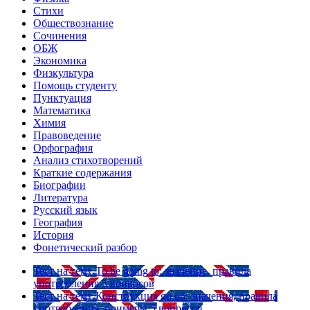
Стихи
Обществознание
Сочинения
ОБЖ
Экономика
Физкультура
Помощь студенту
Пунктуация
Математика
Химия
Правоведение
Орфография
Анализ стихотворений
Краткие содержания
Биографии
Литература
Русский язык
География
История
Фонетический разбор
Тест на тему
To be going to: значение, правила
употребления
5 вопросов
Тест на тему
Конструкция go on: значения, правила
употребления, примеры
5 вопросов