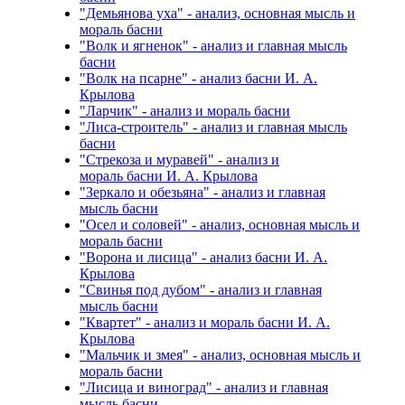
"Демьянова уха" - анализ, основная мысль и
мораль басни
"Волк и ягненок" - анализ и главная мысль
басни
"Волк на псарне" - анализ басни И. А.
Крылова
"Ларчик" - анализ и мораль басни
"Лиса-строитель" - анализ и главная мысль
басни
"Стрекоза и муравей" - анализ и
мораль басни И. А. Крылова
"Зеркало и обезьяна" - анализ и главная
мысль басни
"Осел и соловей" - анализ, основная мысль и
мораль басни
"Ворона и лисица" - анализ басни И. А.
Крылова
"Свинья под дубом" - анализ и главная
мысль басни
"Квартет" - анализ и мораль басни И. А.
Крылова
"Мальчик и змея" - анализ, основная мысль и
мораль басни
"Лисица и виноград" - анализ и главная
мысль басни