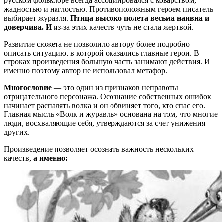
русском фольклоре всегда ассоциировался с коварством,
жадностью и наглостью. Противоположным героем писатель
выбирает журавля.
Птица высоко полета весьма наивна и
доверчива. И
из-за этих качеств чуть не стала жертвой.
Развитие сюжета не позволило автору более подробно
описать ситуацию, в которой оказались главные герои. В
строках произведения бо́льшую часть занимают действия. И
именно поэтому автор не использовал метафор.
Многословие
— это один из признаков неправоты
отрицательного персонажа. Осознание собственных ошибок
начинает распалять волка и он обвиняет того, кто спас его.
Главная мысль «Волк и журавль» основана на том, что многие
люди, восхваляющие себя, утверждаются за счет унижения
других.
Произведение позволяет осознать важность нескольких
качеств,
а именно: