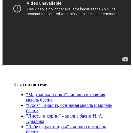
Статьи по теме
:
"Мартышка и очки" - анализ и главная
мысль басни
"Обоз" - анализ, основная мысль и мораль
басни
"Листы и корни" - анализ басни И. А.
Крылова
"Лебедь, рак и щука" - анализ и мораль
басни