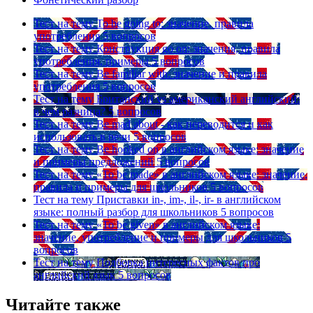
Тест на тему
To be going to: значение, правила
употребления
5 вопросов
Тест на тему
Конструкция go on: значения, правила
употребления, примеры
5 вопросов
Тест на тему
Be familiar with: значение и правила
употребления
5 вопросов
Тест на тему
Британский vs американский английский:
в чем разница?
5 вопросов
Тест на тему
Be mad about - как переводится и как
использовать в речи
5 вопросов
Тест на тему
Be hooked on в английском языке: значение
и примеры предложений
5 вопросов
Тест на тему
«To be made» в английском языке: значение,
правила и примеры для школьников
5 вопросов
Тест на тему
Приставки in-, im-, il-, ir- в английском
языке: полный разбор для школьников
5 вопросов
Тест на тему
«To be given» в английском языке:
значение, употребление и примеры для школьников
5
вопросов
Тест на тему
Подборка интересных фактов про
английский язык
5 вопросов
Читайте также