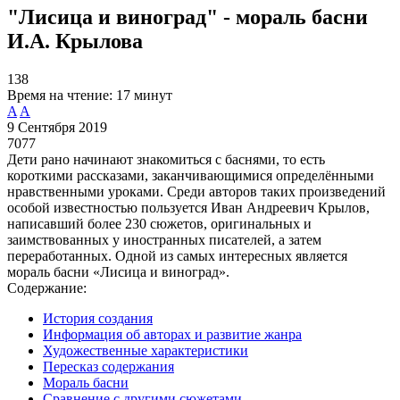
"Лисица и виноград" - мораль басни
И.А. Крылова
138
Время на чтение:
17 минут
A
A
9 Сентября 2019
7077
Дети рано начинают знакомиться с баснями, то есть
короткими рассказами, заканчивающимися определёнными
нравственными уроками. Среди авторов таких произведений
особой известностью пользуется Иван Андреевич Крылов,
написавший более 230 сюжетов, оригинальных и
заимствованных у иностранных писателей, а затем
переработанных. Одной из самых интересных является
мораль басни «Лисица и виноград».
Содержание:
История создания
Информация об авторах и развитие жанра
Художественные характеристики
Пересказ содержания
Мораль басни
Сравнение с другими сюжетами