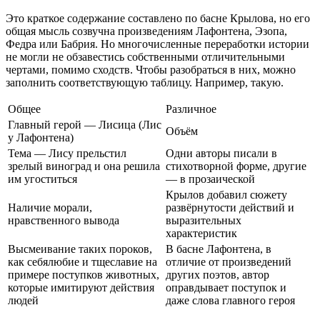
Это краткое содержание составлено по басне Крылова, но его
общая мысль созвучна произведениям Лафонтена, Эзопа,
Федра или Бабрия. Но многочисленные переработки истории
не могли не обзавестись собственными отличительными
чертами, помимо сходств. Чтобы разобраться в них, можно
заполнить соответствующую таблицу. Например, такую.
Общее
Различное
Главный герой — Лисица (Лис
Объём
у Лафонтена)
Тема — Лису прельстил
Одни авторы писали в
зрелый виноград и она решила
стихотворной форме, другие
им угоститься
— в прозаической
Крылов добавил сюжету
Наличие морали,
развёрнутости действий и
нравственного вывода
выразительных
характеристик
Высмеивание таких пороков,
В басне Лафонтена, в
как себялюбие и тщеславие на
отличие от произведений
примере поступков животных,
других поэтов, автор
которые имитируют действия
оправдывает поступок и
людей
даже слова главного героя