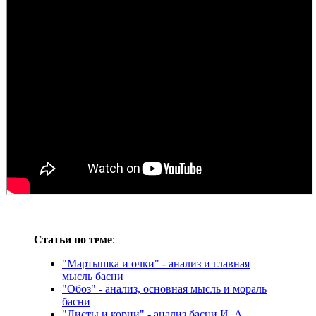
Статьи по теме
:
"Мартышка и очки" - анализ и главная
мысль басни
"Обоз" - анализ, основная мысль и мораль
басни
"Листы и корни" - анализ басни И. А.