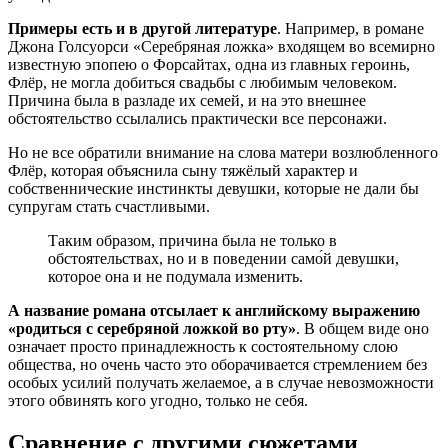
Примеры есть и в другой литературе
. Например, в романе
Джона Голсуорси «Серебряная ложка» входящем во всемирно
известную эпопею о Форсайтах, одна из главных героинь,
Флёр, не могла добиться свадьбы с любимым человеком.
Причина была в разладе их семей, и на это внешнее
обстоятельство ссылались практически все персонажи.
Но не все обратили внимание на слова матери возлюбленного
Флёр, которая объяснила сыну тяжёлый характер и
собственнические инстинкты девушки, которые не дали бы
супругам стать счастливыми.
Таким образом, причина была не только в
обстоятельствах, но и в поведении само́й девушки,
которое она и не подумала изменить.
А название романа отсылает к английскому выражению
«родиться с серебряной ложкой во рту»
. В общем виде оно
означает просто принадлежность к состоятельному слою
общества, но очень часто это оборачивается стремлением без
особых усилий получать желаемое, а в случае невозможности
этого обвинять кого угодно, только не себя.
Сравнение с другими сюжетами