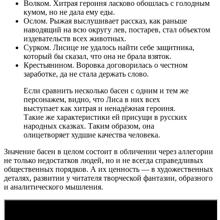
Волком. Хитрая героиня ласково обошлась с голодным
кумом, но не дала ему еды.
Ослом. Рыжая выслушивает рассказ, как раньше
наводящий на всю округу лев, постарев, стал объектом
издевательств всех животных.
Сурком. Лисице не удалось найти себе защитника,
который бы сказал, что она не брала взяток.
Крестьянином. Воровка договорилась о честном
заработке, да не стала держать слово.
Если сравнить несколько басен с одним и тем же
персонажем, видно, что Лиса в них всех
выступает как хитрая и ненадёжная героиня.
Такие же характеристики ей присущи в русских
народных сказках. Таким образом, она
олицетворяет худшие качества человека.
Значение басен в целом состоит в обличении через аллегории
не только недостатков людей, но и не всегда справедливых
общественных порядков. А их ценность — в художественных
деталях, развитии у читателя творческой фантазии, образного
и аналитического мышления.