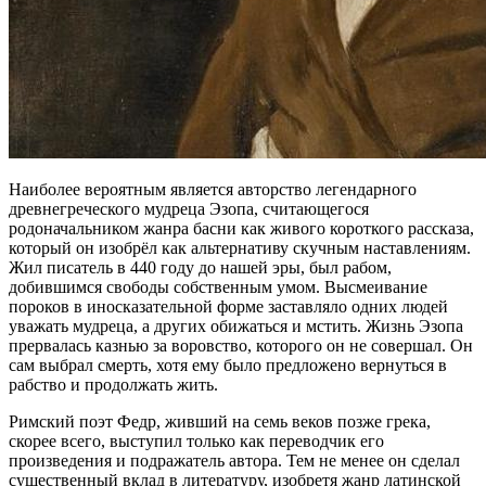
Наиболее вероятным является авторство легендарного
древнегреческого мудреца Эзопа, считающегося
родоначальником жанра басни как живого короткого рассказа,
который он изобрёл как альтернативу скучным наставлениям.
Жил писатель в 440 году до нашей эры, был рабом,
добившимся свободы собственным умом. Высмеивание
пороков в иносказательной форме заставляло одних людей
уважать мудреца, а других обижаться и мстить. Жизнь Эзопа
прервалась казнью за воровство, которого он не совершал. Он
сам выбрал смерть, хотя ему было предложено вернуться в
рабство и продолжать жить.
Римский поэт Федр, живший на семь веков позже грека,
скорее всего, выступил только как переводчик его
произведения и подражатель автора. Тем не менее он сделал
существенный вклад в литературу, изобретя жанр латинской