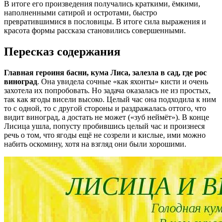
В итоге его произведения получались краткими, ёмкими,
наполненными сатирой и остротами, быстро
превратившимися в пословицы. В итоге сила выражения и
красота формы рассказа становились совершенными.
Пересказ содержания
Главная героиня басни, кума Лиса, залезла в сад, где рос
виноград
. Она увидела сочные «как яхонты» кисти и очень
захотела их попробовать. Но задача оказалась не из простых,
так как ягоды висели высоко. Целый час она подходила к ним
то с одной, то с другой стороны и раздражалась оттого, что
видит виноград, а достать не может («зуб неймёт»). В конце
Лисица ушла, попусту пробившись целый час и произнеся
речь о том, что ягоды ещё не созрели и кислые, ими можно
набить оскомину, хотя на взгляд они были хорошими.