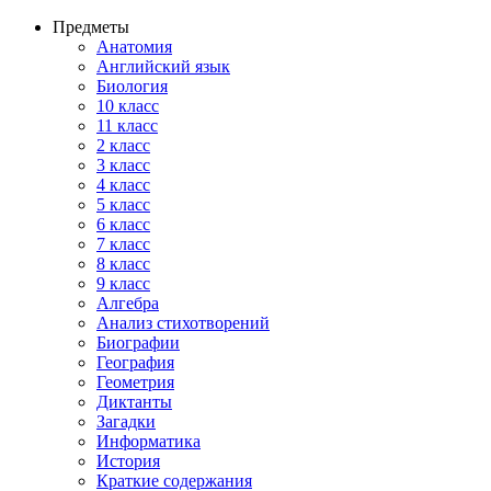
Предметы
Анатомия
Английский язык
Биология
10 класс
11 класс
2 класс
3 класс
4 класс
5 класс
6 класс
7 класс
8 класс
9 класс
Алгебра
Анализ стихотворений
Биографии
География
Геометрия
Диктанты
Загадки
Информатика
История
Краткие содержания