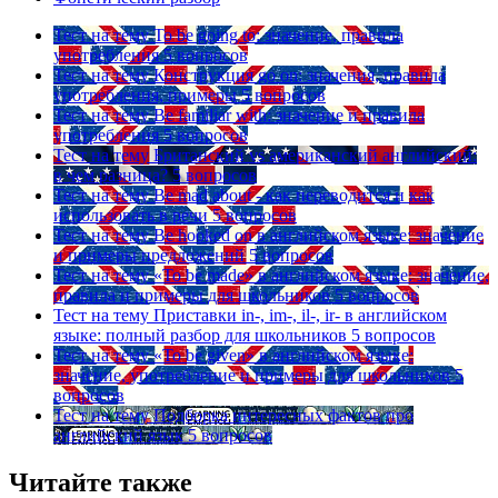
Тест на тему
To be going to: значение, правила
употребления
5 вопросов
Тест на тему
Конструкция go on: значения, правила
употребления, примеры
5 вопросов
Тест на тему
Be familiar with: значение и правила
употребления
5 вопросов
Тест на тему
Британский vs американский английский:
в чем разница?
5 вопросов
Тест на тему
Be mad about - как переводится и как
использовать в речи
5 вопросов
Тест на тему
Be hooked on в английском языке: значение
и примеры предложений
5 вопросов
Тест на тему
«To be made» в английском языке: значение,
правила и примеры для школьников
5 вопросов
Тест на тему
Приставки in-, im-, il-, ir- в английском
языке: полный разбор для школьников
5 вопросов
Тест на тему
«To be given» в английском языке:
значение, употребление и примеры для школьников
5
вопросов
Тест на тему
Подборка интересных фактов про
английский язык
5 вопросов
Читайте также