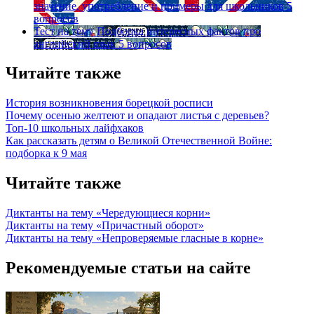
значение, употребление и примеры для школьников
5
вопросов
Тест на тему
Подборка интересных фактов про
английский язык
5 вопросов
Читайте также
История возникновения борецкой росписи
Почему осенью желтеют и опадают листья с деревьев?
Топ-10 школьных лайфхаков
Как рассказать детям о Великой Отечественной Войне:
подборка к 9 мая
Читайте также
Диктанты на тему «Чередующиеся корни»
Диктанты на тему «Причастный оборот»
Диктанты на тему «Непроверяемые гласные в корне»
Рекомендуемые статьи на сайте