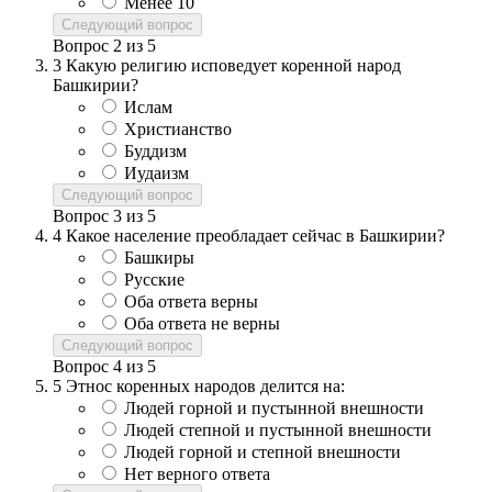
Менее 10
Следующий вопрос
Вопрос
2
из
5
3
Какую религию исповедует коренной народ
Башкирии?
Ислам
Христианство
Буддизм
Иудаизм
Следующий вопрос
Вопрос
3
из
5
4
Какое население преобладает сейчас в Башкирии?
Башкиры
Русские
Оба ответа верны
Оба ответа не верны
Следующий вопрос
Вопрос
4
из
5
5
Этнос коренных народов делится на:
Людей горной и пустынной внешности
Людей степной и пустынной внешности
Людей горной и степной внешности
Нет верного ответа