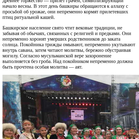
древнее торжество — прилет грачей, символизирующий
начало весны. В этот день башкиры обращаются к аллаху с
просьбой об урожае, они непременно кормят прилетевших
птиц ритуальной кашей.
Башкирское население свято чтит вековые традиции, не
забывая об обычаях, связанных с религией и предками. Они
непременно хоронят умерших родственников до заката
солнца. Покойника трижды омывают, непременно укутывают
внутрь савана, затем читают молитвы, бережно обустраивая
могилу. Согласно мусульманской вере захоронение
выполняется без гроба. Над покойником непременно должна
быть прочтена особая молитва — аят.