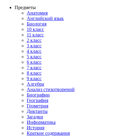
Предметы
Анатомия
Английский язык
Биология
10 класс
11 класс
2 класс
3 класс
4 класс
5 класс
6 класс
7 класс
8 класс
9 класс
Алгебра
Анализ стихотворений
Биографии
География
Геометрия
Диктанты
Загадки
Информатика
История
Краткие содержания