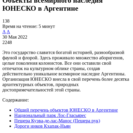
Объекты всемирного наследия
ЮНЕСКО в Аргентине
138
Время на чтение:
5 минут
A
A
30 Мая 2022
2248
Это государство славится богатой историей, разнообразной
фауной и флорой. Здесь проживало множество аборигенов,
целые поколения колонистов. Все они оставили свой
отпечаток на культурном облике страны, создав
действительно уникальное всемирное наследие Аргентины.
Организация ЮНЕСКО внесла в свой перечень более десятка
архитектурных объектов, природных
достопримечательностей этой страны.
Содержание:
Общий перечень объектов ЮНЕСКО в Аргентине
Национальный парк Лос-Гласьярес
Пещера Куэва-де-лас-Манос (Пещера рук)
Дороги инков Кхапак-Ньян