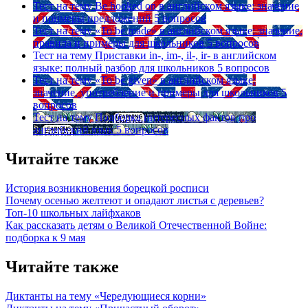
Тест на тему
Be hooked on в английском языке: значение
и примеры предложений
5 вопросов
Тест на тему
«To be made» в английском языке: значение,
правила и примеры для школьников
5 вопросов
Тест на тему
Приставки in-, im-, il-, ir- в английском
языке: полный разбор для школьников
5 вопросов
Тест на тему
«To be given» в английском языке:
значение, употребление и примеры для школьников
5
вопросов
Тест на тему
Подборка интересных фактов про
английский язык
5 вопросов
Читайте также
История возникновения борецкой росписи
Почему осенью желтеют и опадают листья с деревьев?
Топ-10 школьных лайфхаков
Как рассказать детям о Великой Отечественной Войне:
подборка к 9 мая
Читайте также
Диктанты на тему «Чередующиеся корни»