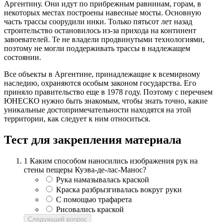
Аргентину. Они идут по прибрежным равнинам, горам, в
некоторых местах построены навесные мосты. Основную
часть трассы соорудили инки. Только пятьсот лет назад
строительство остановилось из-за прихода на континент
завоевателей. Те не владели продвинутыми технологиями,
поэтому не могли поддерживать трассы в надлежащем
состоянии.
Все объекты в Аргентине, принадлежащие к всемирному
наследию, охраняются особым законом государства. Его
приняло правительство еще в 1978 году. Поэтому с перечнем
ЮНЕСКО нужно быть знакомым, чтобы знать точно, какие
уникальные достопримечательности находятся на этой
территории, как следует к ним относиться.
Тест для закрепления материала
1
Каким способом наносились изображения рук на
стены пещеры Куэва-де-лас-Манос?
Рука намазывалась краской
Краска разбрызгивалась вокруг руки
С помощью трафарета
Рисовались краской
Следующий вопрос