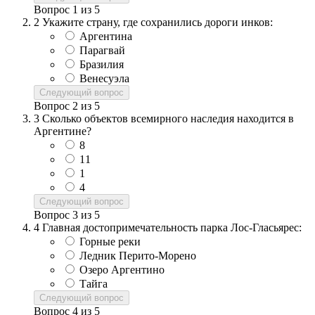
Вопрос
1
из
5
2
Укажите страну, где сохранились дороги инков:
Аргентина
Парагвай
Бразилия
Венесуэла
Следующий вопрос
Вопрос
2
из
5
3
Сколько объектов всемирного наследия находится в
Аргентине?
8
11
1
4
Следующий вопрос
Вопрос
3
из
5
4
Главная достопримечательность парка Лос-Гласьярес:
Горные реки
Ледник Перито-Морено
Озеро Аргентино
Тайга
Следующий вопрос
Вопрос
4
из
5