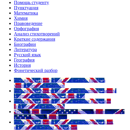
Помощь студенту
Пунктуация
Математика
Химия
Правоведение
Орфография
Анализ стихотворений
Краткие содержания
Биографии
Литература
Русский язык
География
История
Фонетический разбор
Тест на тему
To be going to: значение, правила
употребления
5 вопросов
Тест на тему
Конструкция go on: значения, правила
употребления, примеры
5 вопросов
Тест на тему
Be familiar with: значение и правила
употребления
5 вопросов
Тест на тему
Британский vs американский английский:
в чем разница?
5 вопросов
Тест на тему
Be mad about - как переводится и как
использовать в речи
5 вопросов