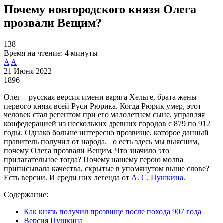
Почему новгородского князя Олега
прозвали Вещим?
138
Время на чтение:
4 минуты
A
A
21 Июня 2022
1896
Олег – русская версия имени варяга Хельге, брата жены
первого князя всей Руси Рюрика. Когда Рюрик умер, этот
человек стал регентом при его малолетнем сыне, управляя
конфедерацией из нескольких древних городов с 879 по 912
годы. Однако больше интересно прозвище, которое данный
правитель получил от народа. То есть здесь мы выясним,
почему Олега прозвали Вещим. Что значило это
прилагательное тогда? Почему нашему герою молва
приписывала качества, скрытые в упомянутом выше слове?
Есть версии. И среди них легенда от
А. С. Пушкина
.
Содержание:
Как князь получил прозвище после похода 907 года
Версия Пушкина