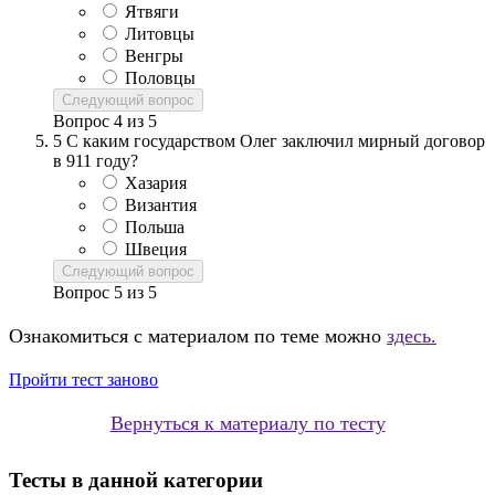
Ятвяги
Литовцы
Венгры
Половцы
Следующий вопрос
Вопрос
4
из
5
5
С каким государством Олег заключил мирный договор
в 911 году?
Хазария
Византия
Польша
Швеция
Следующий вопрос
Вопрос
5
из
5
Ознакомиться с материалом по теме можно
здесь.
Пройти тест заново
Вернуться к материалу по тесту
Тесты в данной категории