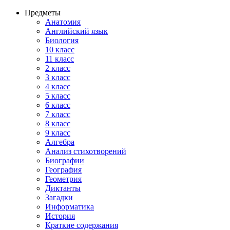
Предметы
Анатомия
Английский язык
Биология
10 класс
11 класс
2 класс
3 класс
4 класс
5 класс
6 класс
7 класс
8 класс
9 класс
Алгебра
Анализ стихотворений
Биографии
География
Геометрия
Диктанты
Загадки
Информатика
История
Краткие содержания