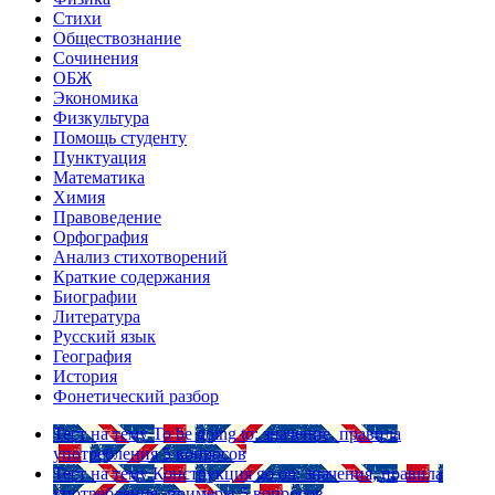
Стихи
Обществознание
Сочинения
ОБЖ
Экономика
Физкультура
Помощь студенту
Пунктуация
Математика
Химия
Правоведение
Орфография
Анализ стихотворений
Краткие содержания
Биографии
Литература
Русский язык
География
История
Фонетический разбор
Тест на тему
To be going to: значение, правила
употребления
5 вопросов
Тест на тему
Конструкция go on: значения, правила
употребления, примеры
5 вопросов