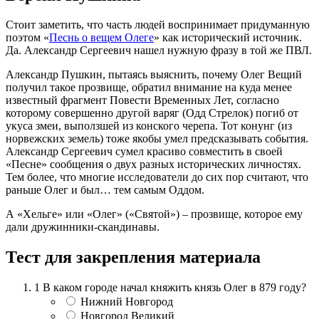
Стоит заметить, что часть людей воспринимает придуманную
поэтом «
Песнь о вещем Олеге
» как исторический источник.
Да. Александр Сергеевич нашел нужную фразу в той же ПВЛ.
Александр Пушкин, пытаясь выяснить, почему Олег Вещий
получил такое прозвище, обратил внимание на куда менее
известный фрагмент Повести Временных Лет, согласно
которому совершенно другой варяг (Одд Стрелок) погиб от
укуса змеи, выползшей из конского черепа. Тот конунг (из
норвежских земель) тоже якобы умел предсказывать события.
Александр Сергеевич сумел красиво совместить в своей
«Песне» сообщения о двух разных исторических личностях.
Тем более, что многие исследователи до сих пор считают, что
раньше Олег и был… тем самым Оддом.
А «Хельге» или «Олег» («Святой») – прозвище, которое ему
дали дружинники-скандинавы.
Тест для закрепления материала
1
В каком городе начал княжить князь Олег в 879 году?
Нижний Новгород
Новгород Великий