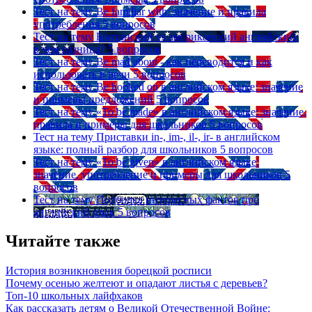
Тест на тему
Be familiar with: значение и правила
употребления
5 вопросов
Тест на тему
Британский vs американский английский:
в чем разница?
5 вопросов
Тест на тему
Be mad about - как переводится и как
использовать в речи
5 вопросов
Тест на тему
Be hooked on в английском языке: значение
и примеры предложений
5 вопросов
Тест на тему
«To be made» в английском языке: значение,
правила и примеры для школьников
5 вопросов
Тест на тему
Приставки in-, im-, il-, ir- в английском
языке: полный разбор для школьников
5 вопросов
Тест на тему
«To be given» в английском языке:
значение, употребление и примеры для школьников
5
вопросов
Тест на тему
Подборка интересных фактов про
английский язык
5 вопросов
Читайте также
История возникновения борецкой росписи
Почему осенью желтеют и опадают листья с деревьев?
Топ-10 школьных лайфхаков
Как рассказать детям о Великой Отечественной Войне: