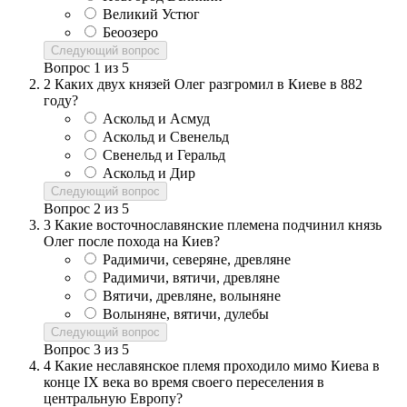
Великий Устюг
Беоозеро
Следующий вопрос
Вопрос
1
из
5
2
Каких двух князей Олег разгромил в Киеве в 882
году?
Аскольд и Асмуд
Аскольд и Свенельд
Свенельд и Геральд
Аскольд и Дир
Следующий вопрос
Вопрос
2
из
5
3
Какие восточнославянские племена подчинил князь
Олег после похода на Киев?
Радимичи, северяне, древляне
Радимичи, вятичи, древляне
Вятичи, древляне, волыняне
Волыняне, вятичи, дулебы
Следующий вопрос
Вопрос
3
из
5
4
Какие неславянское племя проходило мимо Киева в
конце IX века во время своего переселения в
центральную Европу?