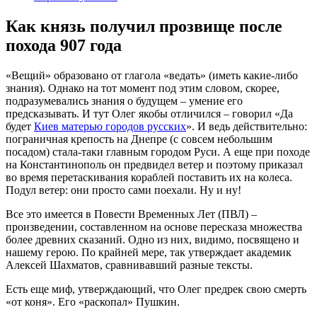
Как князь получил прозвище после
похода 907 года
«Вещий» образовано от глагола «ведать» (иметь какие-либо
знания). Однако на тот момент под этим словом, скорее,
подразумевались знания о будущем – умение его
предсказывать. И тут Олег якобы отличился – говорил «Да
будет
Киев матерью городов русских
». И ведь действительно:
пограничная крепость на Днепре (с совсем небольшим
посадом) стала-таки главным городом Руси. А еще при походе
на Константинополь он предвидел ветер и поэтому приказал
во время перетаскивания кораблей поставить их на колеса.
Подул ветер: они просто сами поехали. Ну и ну!
Все это имеется в Повести Временных Лет (ПВЛ) –
произведении, составленном на основе пересказа множества
более древних сказаний. Одно из них, видимо, посвящено и
нашему герою. По крайней мере, так утверждает академик
Алексей Шахматов, сравнивавший разные тексты.
Есть еще миф, утверждающий, что Олег предрек свою смерть
«от коня». Его «раскопал» Пушкин.