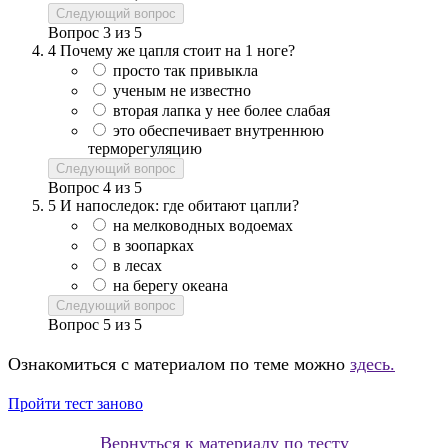
Следующий вопрос
Вопрос
3
из
5
4
Почему же цапля стоит на 1 ноге?
просто так привыкла
ученым не известно
вторая лапка у нее более слабая
это обеспечивает внутреннюю
терморегуляцию
Следующий вопрос
Вопрос
4
из
5
5
И напоследок: где обитают цапли?
на мелководных водоемах
в зоопарках
в лесах
на берегу океана
Следующий вопрос
Вопрос
5
из
5
Ознакомиться с материалом по теме можно
здесь.
Пройти тест заново
Вернуться к материалу по тесту