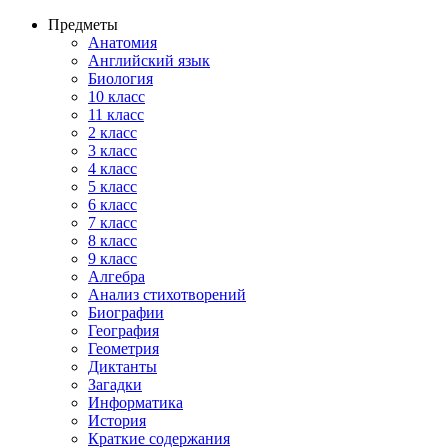
Предметы
Анатомия
Английский язык
Биология
10 класс
11 класс
2 класс
3 класс
4 класс
5 класс
6 класс
7 класс
8 класс
9 класс
Алгебра
Анализ стихотворений
Биографии
География
Геометрия
Диктанты
Загадки
Информатика
История
Краткие содержания