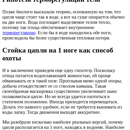
Позже биологи высказали теорию, основанную на том, что
цапля чаще стоит так в воде, а вот на суше опирается обычно
на две ноги. Вода поглощает выделяемое телом тепло,
поэтому так птица обеспечивает внутреннюю
терморегуляцию
. Если бы в воде находились обе ноги,
происходила бы более существенная тепловая потеря.
Стойка цапли на 1 ноге как способ
охоты
И в заключение приведем еще одну гипотезу. Поскольку
птица питается водоплавающей живностью, ей проще
обманывать ее в такой позе. Проплывая мимо одной опоры,
добыча отождествляет ее со стволом камыша. Такая
своеобразная маскировка существенно увеличивает шанс
полакомиться цапле. Но не всегда удается охотиться в
статичном положении. Иногда приходится перемещаться.
Делать это намного удобнее, если не требуется вынимать из
воды лапку. Тогда движения выходят аккуратнее.
Мы разобрали несколько наиболее реальных версий, почему
цапля располагается на 1 ноге, находясь в водоеме. Наиболее