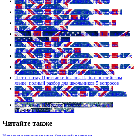
Тест на тему
To be going to: значение, правила
употребления
5 вопросов
Тест на тему
Конструкция go on: значения, правила
употребления, примеры
5 вопросов
Тест на тему
Be familiar with: значение и правила
употребления
5 вопросов
Тест на тему
Британский vs американский английский:
в чем разница?
5 вопросов
Тест на тему
Be mad about - как переводится и как
использовать в речи
5 вопросов
Тест на тему
Be hooked on в английском языке: значение
и примеры предложений
5 вопросов
Тест на тему
«To be made» в английском языке: значение,
правила и примеры для школьников
5 вопросов
Тест на тему
Приставки in-, im-, il-, ir- в английском
языке: полный разбор для школьников
5 вопросов
Тест на тему
«To be given» в английском языке:
значение, употребление и примеры для школьников
5
вопросов
Тест на тему
Подборка интересных фактов про
английский язык
5 вопросов
Читайте также