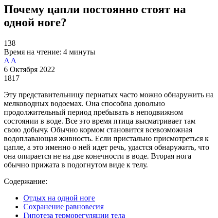
Почему цапли постоянно стоят на
одной ноге?
138
Время на чтение:
4 минуты
A
A
6 Октября 2022
1817
Эту представительницу пернатых часто можно обнаружить на
мелководных водоемах. Она способна довольно
продолжительный период пребывать в неподвижном
состоянии в воде. Все это время птица высматривает там
свою добычу. Обычно кормом становится всевозможная
водоплавающая живность. Если пристально присмотреться к
цапле, а это именно о ней идет речь, удастся обнаружить, что
она опирается не на две конечности в воде. Вторая нога
обычно прижата в подогнутом виде к телу.
Содержание:
Отдых на одной ноге
Сохранение равновесия
Гипотеза терморегуляции тела