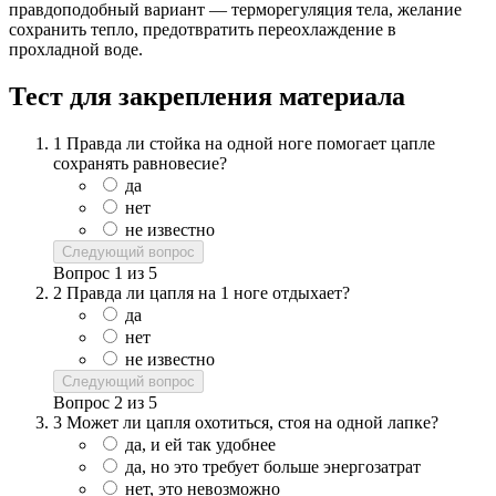
правдоподобный вариант — терморегуляция тела, желание
сохранить тепло, предотвратить переохлаждение в
прохладной воде.
Тест для закрепления материала
1
Правда ли стойка на одной ноге помогает цапле
сохранять равновесие?
да
нет
не известно
Следующий вопрос
Вопрос
1
из
5
2
Правда ли цапля на 1 ноге отдыхает?
да
нет
не известно
Следующий вопрос
Вопрос
2
из
5
3
Может ли цапля охотиться, стоя на одной лапке?
да, и ей так удобнее
да, но это требует больше энергозатрат
нет, это невозможно