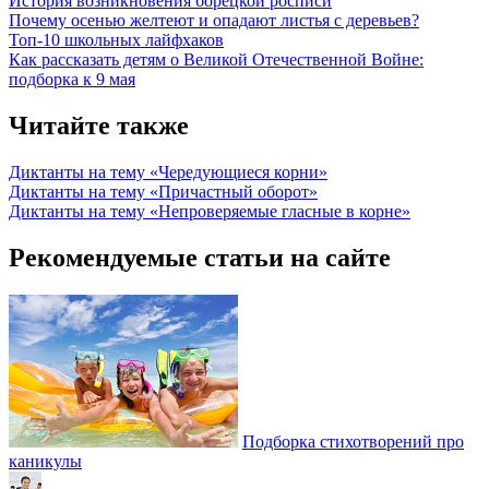
История возникновения борецкой росписи
Почему осенью желтеют и опадают листья с деревьев?
Топ-10 школьных лайфхаков
Как рассказать детям о Великой Отечественной Войне:
подборка к 9 мая
Читайте также
Диктанты на тему «Чередующиеся корни»
Диктанты на тему «Причастный оборот»
Диктанты на тему «Непроверяемые гласные в корне»
Рекомендуемые статьи на сайте
Подборка стихотворений про
каникулы