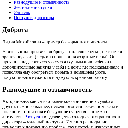
Равнодушие и отзывчивость
Жестокие поступки
Учитель
Поступок директора
Доброта
Лидия Михайловна – пример бескорыстия и чистоты.
Учительница проявила доброту – по-человечески, не с точки
зрения педагога (ведь она пошла и на азартные игры). Она
проявила педагогическую смекалку, выманив ребенка на
дополнительные занятия у себя на дому, где подкармливала и
позволяла ему обогреться, побыть в домашнем уюте,
почувствовать нужность и чужую искреннюю заботу.
Равнодушие и отзывчивость
Автор показывает, что отзывчивое отношение к судьбам
других намного важнее, нежели эгоистические помыслы и
подлости, а то и вовсе бездушное существование «на
автомате».
Распутин
выделяет, что холодная отстраненность
директора – ужасный поступок. Именно равнодушие
приводит к появлению проблем, трудностей и извлеченных