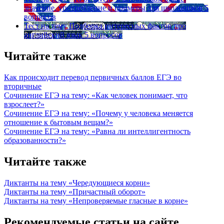
значение, употребление и примеры для школьников
5
вопросов
Тест на тему
Подборка интересных фактов про
английский язык
5 вопросов
Читайте также
Как происходит перевод первичных баллов ЕГЭ во
вторичные
Сочинение ЕГЭ на тему: «Как человек понимает, что
взрослеет?»
Сочинение ЕГЭ на тему: «Почему у человека меняется
отношение к бытовым вещам?»
Сочинение ЕГЭ на тему: «Равна ли интеллигентность
образованности?»
Читайте также
Диктанты на тему «Чередующиеся корни»
Диктанты на тему «Причастный оборот»
Диктанты на тему «Непроверяемые гласные в корне»
Рекомендуемые статьи на сайте