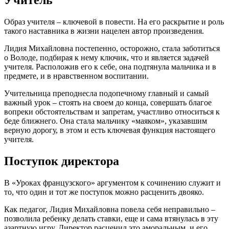
Учитель
Образ учителя – ключевой в повести. На его раскрытие и роль
такого наставника в жизни нацелен автор произведения.
Лидия Михайловна постепенно, осторожно, стала заботиться
о Володе, подбирая к нему ключик, что и является задачей
учителя. Расположив его к себе, она подтянула мальчика и в
предмете, и в нравственном воспитании.
Учительница преподнесла подопечному главный и самый
важный урок – стоять на своем до конца, совершать благое
вопреки обстоятельствам и запретам, участливо относиться к
беде ближнего. Она стала мальчику «маяком», указавшим
верную дорогу, в этом и есть ключевая функция настоящего
учителя.
Поступок директора
В «Уроках французского» аргументом к сочинению служит и
то, что один и тот же поступок можно расценить двояко.
Как педагог, Лидия Михайловна повела себя неправильно –
позволила ребенку делать ставки, еще и сама втянулась в эту
азартную игру. Директор расценил это аморальным, и его