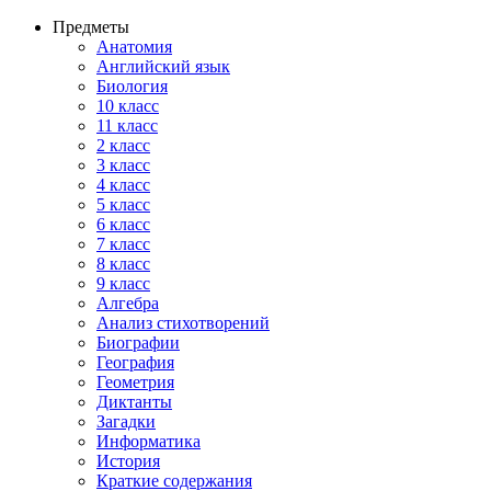
Предметы
Анатомия
Английский язык
Биология
10 класс
11 класс
2 класс
3 класс
4 класс
5 класс
6 класс
7 класс
8 класс
9 класс
Алгебра
Анализ стихотворений
Биографии
География
Геометрия
Диктанты
Загадки
Информатика
История
Краткие содержания