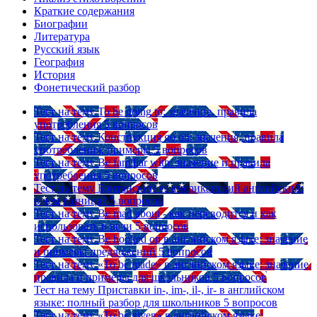
Краткие содержания
Биографии
Литература
Русский язык
География
История
Фонетический разбор
Тест на тему
To be going to: значение, правила
употребления
5 вопросов
Тест на тему
Конструкция go on: значения, правила
употребления, примеры
5 вопросов
Тест на тему
Be familiar with: значение и правила
употребления
5 вопросов
Тест на тему
Британский vs американский английский:
в чем разница?
5 вопросов
Тест на тему
Be mad about - как переводится и как
использовать в речи
5 вопросов
Тест на тему
Be hooked on в английском языке: значение
и примеры предложений
5 вопросов
Тест на тему
«To be made» в английском языке: значение,
правила и примеры для школьников
5 вопросов
Тест на тему
Приставки in-, im-, il-, ir- в английском
языке: полный разбор для школьников
5 вопросов
Тест на тему
«To be given» в английском языке: