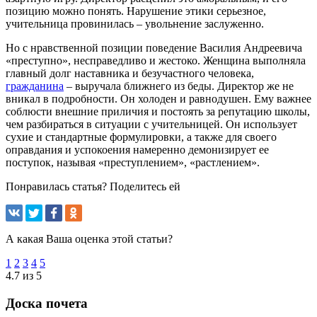
позицию можно понять. Нарушение этики серьезное,
учительница провинилась – увольнение заслуженно.
Но с нравственной позиции поведение Василия Андреевича
«преступно», несправедливо и жестоко. Женщина выполняла
главный долг наставника и безучастного человека,
гражданина
– выручала ближнего из беды. Директор же не
вникал в подробности. Он холоден и равнодушен. Ему важнее
соблюсти внешние приличия и постоять за репутацию школы,
чем разбираться в ситуации с учительницей. Он использует
сухие и стандартные формулировки, а также для своего
оправдания и успокоения намеренно демонизирует ее
поступок, называя «преступлением», «растлением».
Понравилась статья? Поделитесь ей
А какая Ваша оценка этой статьи?
1
2
3
4
5
4.7 из 5
Доска почета