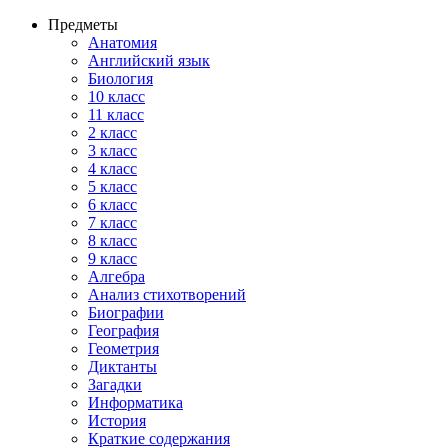
Предметы
Анатомия
Английский язык
Биология
10 класс
11 класс
2 класс
3 класс
4 класс
5 класс
6 класс
7 класс
8 класс
9 класс
Алгебра
Анализ стихотворений
Биографии
География
Геометрия
Диктанты
Загадки
Информатика
История
Краткие содержания