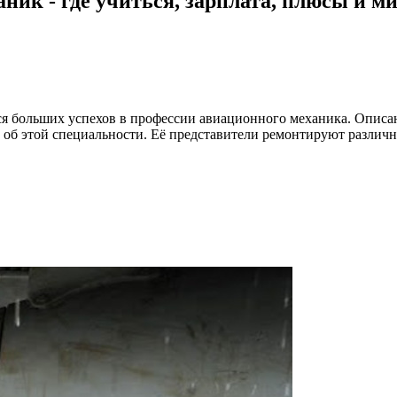
ик - где учиться, зарплата, плюсы и м
ся больших успехов в профессии авиационного механика. Описан
об этой специальности. Её представители ремонтируют различн