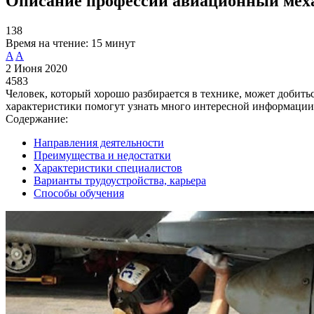
Описание профессии авиационный механ
138
Время на чтение:
15 минут
A
A
2 Июня 2020
4583
Человек, который хорошо разбирается в технике, может добить
характеристики помогут узнать много интересной информации 
Содержание:
Направления деятельности
Преимущества и недостатки
Характеристики специалистов
Варианты трудоустройства, карьера
Способы обучения