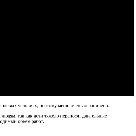
 полевых условиях, поэтому меню очень ограничено.
людям, так как дети тяжело переносят длительные
ходимый объем работ.