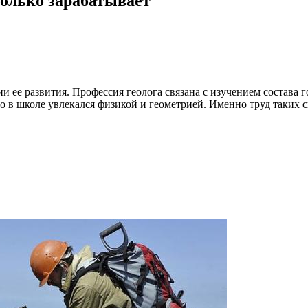
колько зарабатывает
рии ее развития. Профессия геолога связана с изучением соста
о в школе увлекался физикой и геометрией. Именно труд таких 