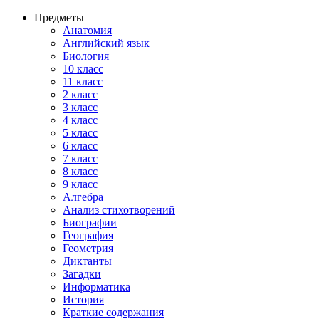
Предметы
Анатомия
Английский язык
Биология
10 класс
11 класс
2 класс
3 класс
4 класс
5 класс
6 класс
7 класс
8 класс
9 класс
Алгебра
Анализ стихотворений
Биографии
География
Геометрия
Диктанты
Загадки
Информатика
История
Краткие содержания