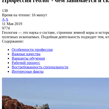
Профессия геолог - чем занимается и с
138
Время на чтение:
16 минут
A
A
11 Мая 2019
9774
Геология — это наука о составе, строении земной коры и исто
полезных ископаемых. Подобная деятельность подходит тем, кт
Содержание:
Особенности профессии
Важные качества
Варианты обучения
Рабочий процесс
Востребованность специальности
Интересные факты