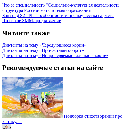
Что за специальность "Социально-культурная деятельность"
Структура Российской системы образования
Samsung S21 Plus: особенности и преимущества гаджета
Что такое SMM-продвижение
Читайте также
Диктанты на тему «Чередующиеся корни»
Диктанты на тему «Причастный оборот»
Диктанты на тему «Непроверяемые гласные в корне»
Рекомендуемые статьи на сайте
Подборка стихотворений про
каникулы