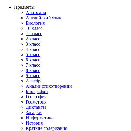
Предметы
Анатомия
Английский язык
Биология
10 класс
11 класс
2 класс
3 класс
4 класс
5 класс
6 класс
7 класс
8 класс
9 класс
Алгебра
Анализ стихотворений
Биографии
География
Геометрия
Диктанты
Загадки
Информатика
История
Краткие содержания