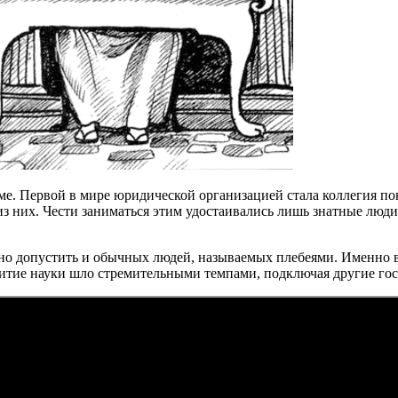
ме. Первой в мире юридической организацией стала коллегия п
 из них. Чести заниматься этим удостаивались лишь знатные лю
ено допустить и обычных людей, называемых плебеями. Именно в 
витие науки шло стремительными темпами, подключая другие гос