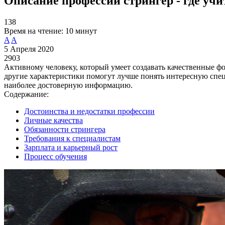
Описание профессии стрингер - где учи
138
Время на чтение:
10 минут
A
A
5 Апреля 2020
2903
Активному человеку, который умеет создавать качественные фот
другие характеристики помогут лучше понять интересную спец
наиболее достоверную информацию.
Содержание:
Достоинства и недостатки профессии
Личные качества
Обязанности стрингера
Требования к специалистам
Зарплата и карьерный рост
Процесс обучения