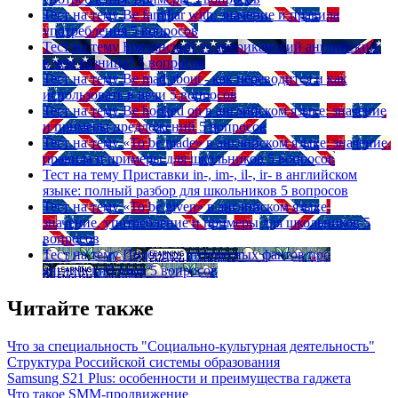
Тест на тему
Be familiar with: значение и правила
употребления
5 вопросов
Тест на тему
Британский vs американский английский:
в чем разница?
5 вопросов
Тест на тему
Be mad about - как переводится и как
использовать в речи
5 вопросов
Тест на тему
Be hooked on в английском языке: значение
и примеры предложений
5 вопросов
Тест на тему
«To be made» в английском языке: значение,
правила и примеры для школьников
5 вопросов
Тест на тему
Приставки in-, im-, il-, ir- в английском
языке: полный разбор для школьников
5 вопросов
Тест на тему
«To be given» в английском языке:
значение, употребление и примеры для школьников
5
вопросов
Тест на тему
Подборка интересных фактов про
английский язык
5 вопросов
Читайте также
Что за специальность "Социально-культурная деятельность"
Структура Российской системы образования
Samsung S21 Plus: особенности и преимущества гаджета
Что такое SMM-продвижение