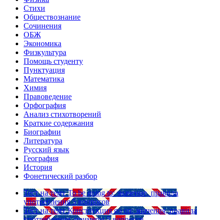
Стихи
Обществознание
Сочинения
ОБЖ
Экономика
Физкультура
Помощь студенту
Пунктуация
Математика
Химия
Правоведение
Орфография
Анализ стихотворений
Краткие содержания
Биографии
Литература
Русский язык
География
История
Фонетический разбор
Тест на тему
To be going to: значение, правила
употребления
5 вопросов
Тест на тему
Конструкция go on: значения, правила
употребления, примеры
5 вопросов