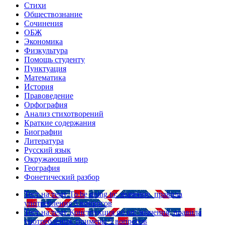
Стихи
Обществознание
Сочинения
ОБЖ
Экономика
Физкультура
Помощь студенту
Пунктуация
Математика
История
Правоведение
Орфография
Анализ стихотворений
Краткие содержания
Биографии
Литература
Русский язык
Окружающий мир
География
Фонетический разбор
Тест на тему
To be going to: значение, правила
употребления
5 вопросов
Тест на тему
Конструкция go on: значения, правила
употребления, примеры
5 вопросов