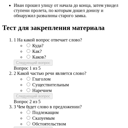
Иван прошел улицу от начала до конца, затем увидел
ступени пролета, по которым дошел донизу и
обнаружил развалины старого замка.
Тест для закрепления материала
1
На какой вопрос отвечает слово?
Куда?
Как?
Каков?
Следующий вопрос
Вопрос
1
из
5
2
Какой частью речи является слово?
Глаголом
Существительным
Наречием
Следующий вопрос
Вопрос
2
из
5
3
Чем будет слово в предложении?
Подлежащим
Сказуемым
Обстоятельством