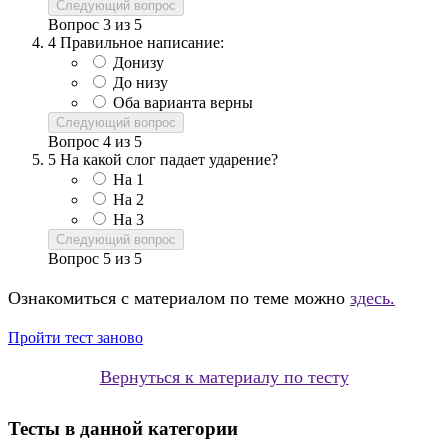
Следующий вопрос
Вопрос
3
из
5
4
Правильное написание:
Донизу
До низу
Оба варианта верны
Следующий вопрос
Вопрос
4
из
5
5
На какой слог падает ударение?
На 1
На 2
На 3
Следующий вопрос
Вопрос
5
из
5
Ознакомиться с материалом по теме можно
здесь.
Пройти тест заново
Вернуться к материалу по тесту
Тесты в данной категории