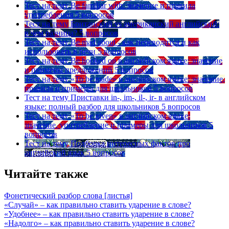
Тест на тему
Be familiar with: значение и правила
употребления
5 вопросов
Тест на тему
Британский vs американский английский:
в чем разница?
5 вопросов
Тест на тему
Be mad about - как переводится и как
использовать в речи
5 вопросов
Тест на тему
Be hooked on в английском языке: значение
и примеры предложений
5 вопросов
Тест на тему
«To be made» в английском языке: значение,
правила и примеры для школьников
5 вопросов
Тест на тему
Приставки in-, im-, il-, ir- в английском
языке: полный разбор для школьников
5 вопросов
Тест на тему
«To be given» в английском языке:
значение, употребление и примеры для школьников
5
вопросов
Тест на тему
Подборка интересных фактов про
английский язык
5 вопросов
Читайте также
Фонетический разбор слова [листья]
«Случай» – как правильно ставить ударение в слове?
«Удобнее» – как правильно ставить ударение в слове?
«Надолго» – как правильно ставить ударение в слове?