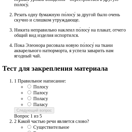
по́лосу́.
Резать одну бумажную по́лосу́ за другой было очень
скучно и слишком утруждающе.
Никита неправильно наклеил по́лосу́ на плакат, отчего
общий вид изделия испортился.
Пока Элеонора рисовала новую по́лосу́ на ткани
акварельного натюрморта, я успела заварить нам
ягодный чай.
Тест для закрепления материала
1
Правильное написание:
Полосу
Палосу
Поласу
Паласу
Следующий вопрос
Вопрос
1
из
5
2
Какой частью речи является слово?
Существительное