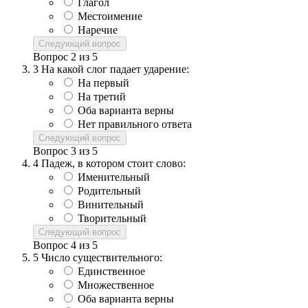
Глагол
Местоимение
Наречие
Следующий вопрос
Вопрос
2
из
5
3
На какой слог падает ударение:
На первый
На третий
Оба варианта верны
Нет правильного ответа
Следующий вопрос
Вопрос
3
из
5
4
Падеж, в котором стоит слово:
Именительный
Родительный
Винительный
Творительный
Следующий вопрос
Вопрос
4
из
5
5
Число существительного:
Единственное
Множественное
Оба варианта верны