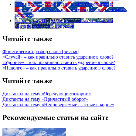
Тест на тему
«To be given» в английском языке:
значение, употребление и примеры для школьников
5
вопросов
Тест на тему
Подборка интересных фактов про
английский язык
5 вопросов
Читайте также
Фонетический разбор слова [листья]
«Случай» – как правильно ставить ударение в слове?
«Удобнее» – как правильно ставить ударение в слове?
«Надолго» – как правильно ставить ударение в слове?
Читайте также
Диктанты на тему «Чередующиеся корни»
Диктанты на тему «Причастный оборот»
Диктанты на тему «Непроверяемые гласные в корне»
Рекомендуемые статьи на сайте