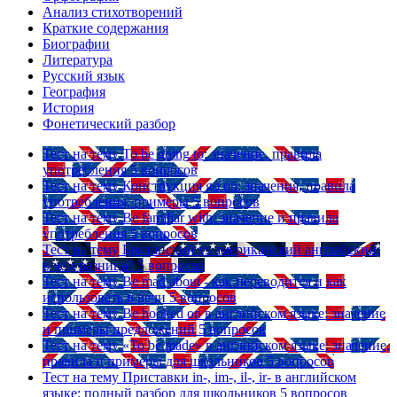
Анализ стихотворений
Краткие содержания
Биографии
Литература
Русский язык
География
История
Фонетический разбор
Тест на тему
To be going to: значение, правила
употребления
5 вопросов
Тест на тему
Конструкция go on: значения, правила
употребления, примеры
5 вопросов
Тест на тему
Be familiar with: значение и правила
употребления
5 вопросов
Тест на тему
Британский vs американский английский:
в чем разница?
5 вопросов
Тест на тему
Be mad about - как переводится и как
использовать в речи
5 вопросов
Тест на тему
Be hooked on в английском языке: значение
и примеры предложений
5 вопросов
Тест на тему
«To be made» в английском языке: значение,
правила и примеры для школьников
5 вопросов
Тест на тему
Приставки in-, im-, il-, ir- в английском
языке: полный разбор для школьников
5 вопросов