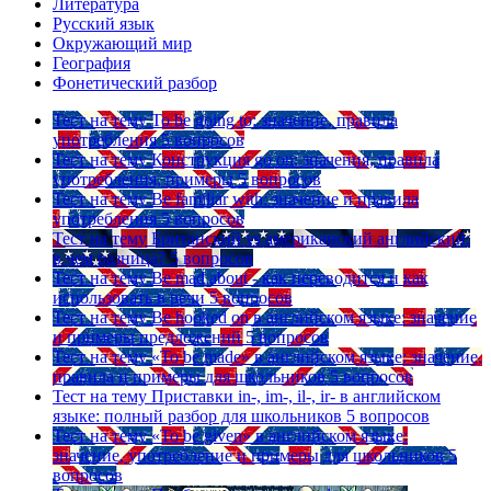
Литература
Русский язык
Окружающий мир
География
Фонетический разбор
Тест на тему
To be going to: значение, правила
употребления
5 вопросов
Тест на тему
Конструкция go on: значения, правила
употребления, примеры
5 вопросов
Тест на тему
Be familiar with: значение и правила
употребления
5 вопросов
Тест на тему
Британский vs американский английский:
в чем разница?
5 вопросов
Тест на тему
Be mad about - как переводится и как
использовать в речи
5 вопросов
Тест на тему
Be hooked on в английском языке: значение
и примеры предложений
5 вопросов
Тест на тему
«To be made» в английском языке: значение,
правила и примеры для школьников
5 вопросов
Тест на тему
Приставки in-, im-, il-, ir- в английском
языке: полный разбор для школьников
5 вопросов
Тест на тему
«To be given» в английском языке:
значение, употребление и примеры для школьников
5
вопросов