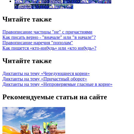
Тест на тему
Подборка интересных фактов про
английский язык
5 вопросов
Читайте также
Правописание частицы "не" с причастиями
Как писать верно - "вначале" или "в начале"?
Правописание наречия "пополам"
Как пишется «кто-нибудь» или «кто нибудь»?
Читайте также
Диктанты на тему «Чередующиеся корни»
Диктанты на тему «Причастный оборот»
Диктанты на тему «Непроверяемые гласные в корне»
Рекомендуемые статьи на сайте