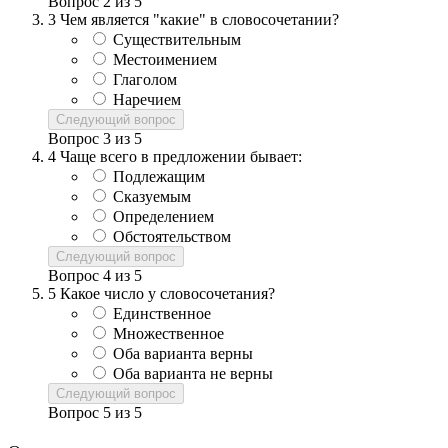
Вопрос
2
из
5
3
Чем является "какие" в словосочетании?
Существительным
Местоимением
Глаголом
Наречием
Следующий вопрос
Вопрос
3
из
5
4
Чаще всего в предложении бывает:
Подлежащим
Сказуемым
Определением
Обстоятельством
Следующий вопрос
Вопрос
4
из
5
5
Какое число у словосочетания?
Единственное
Множественное
Оба варианта верны
Оба варианта не верны
Следующий вопрос
Вопрос
5
из
5