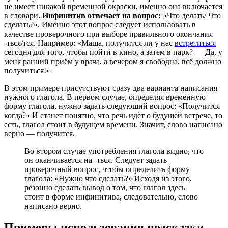
не имеет никакой временной окраски, именно она включается
в словари.
Инфинитив отвечает на вопрос:
«Что делать/ Что
сделать?». Именно этот вопрос следует использовать в
качестве проверочного при выборе правильного окончания
-ться/тся. Например: «Маша, получится ли у нас
встретиться
сегодня для того, чтобы пойти в кино, а затем в парк? — Да, у
меня ранний приём у врача, а вечером я свободна, всё должно
получиться!»
В этом примере присутствуют сразу два варианта написания
нужного глагола. В первом случае, определяя временную
форму глагола, нужно задать следующий вопрос: «Получится
когда?» И станет понятно, что речь идёт о будущей встрече, то
есть, глагол стоит в будущем времени. Значит, слово написано
верно — получится.
Во втором случае употребления глагола видно, что
он оканчивается на -ться. Следует задать
проверочный вопрос, чтобы определить форму
глагола: «Нужно что сделать?» Исходя из этого,
резонно сделать вывод о том, что глагол здесь
стоит в форме инфинитива, следовательно, слово
написано верно.
Примеры использования подсказки