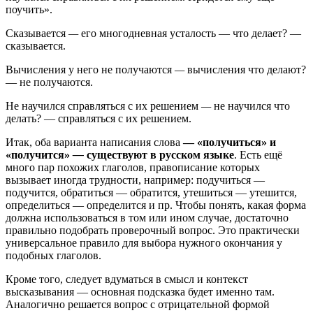
поучить».
Сказывается
—
его многодневная усталость — что делает? —
сказывается.
Вычисления у него не получаются
—
вычисления что делают?
— не получаются.
Не научился справляться с их решением
—
не научился что
делать? — справляться с их решением.
Итак, оба варианта написания слова
— «получиться» и
«получится»
—
существуют в русском языке
. Есть ещё
много пар похожих глаголов, правописание которых
вызывает иногда трудности, например: подучиться —
подучится, обратиться — обратится, утешиться — утешится,
определиться — определится и пр. Чтобы понять, какая форма
должна использоваться в том или ином случае, достаточно
правильно подобрать проверочный вопрос. Это практически
универсальное правило для выбора нужного окончания у
подобных глаголов.
Кроме того, следует вдуматься в смысл и контекст
высказывания — основная подсказка будет именно там.
Аналогично решается вопрос с отрицательной формой