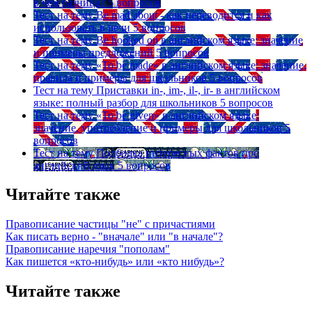
в чем разница?
5 вопросов
Тест на тему
Be mad about - как переводится и как
использовать в речи
5 вопросов
Тест на тему
Be hooked on в английском языке: значение
и примеры предложений
5 вопросов
Тест на тему
«To be made» в английском языке: значение,
правила и примеры для школьников
5 вопросов
Тест на тему
Приставки in-, im-, il-, ir- в английском
языке: полный разбор для школьников
5 вопросов
Тест на тему
«To be given» в английском языке:
значение, употребление и примеры для школьников
5
вопросов
Тест на тему
Подборка интересных фактов про
английский язык
5 вопросов
Читайте также
Правописание частицы "не" с причастиями
Как писать верно - "вначале" или "в начале"?
Правописание наречия "пополам"
Как пишется «кто-нибудь» или «кто нибудь»?
Читайте также