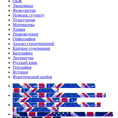
ОБЖ
Экономика
Физкультура
Помощь студенту
Пунктуация
Математика
Химия
Правоведение
Орфография
Анализ стихотворений
Краткие содержания
Биографии
Литература
Русский язык
География
История
Фонетический разбор
Тест на тему
To be going to: значение, правила
употребления
5 вопросов
Тест на тему
Конструкция go on: значения, правила
употребления, примеры
5 вопросов
Тест на тему
Be familiar with: значение и правила
употребления
5 вопросов
Тест на тему
Британский vs американский английский: