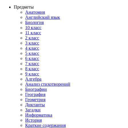
Предметы
Анатомия
Английский язык
Биология
10 класс
11 класс
2 класс
3 класс
4 класс
5 класс
6 класс
7 класс
8 класс
9 класс
Алгебра
Анализ стихотворений
Биографии
География
Геометрия
Диктанты
Загадки
Информатика
История
Краткие содержания