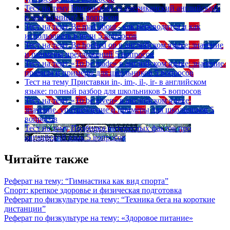
Тест на тему
Британский vs американский английский:
в чем разница?
5 вопросов
Тест на тему
Be mad about - как переводится и как
использовать в речи
5 вопросов
Тест на тему
Be hooked on в английском языке: значение
и примеры предложений
5 вопросов
Тест на тему
«To be made» в английском языке: значение,
правила и примеры для школьников
5 вопросов
Тест на тему
Приставки in-, im-, il-, ir- в английском
языке: полный разбор для школьников
5 вопросов
Тест на тему
«To be given» в английском языке:
значение, употребление и примеры для школьников
5
вопросов
Тест на тему
Подборка интересных фактов про
английский язык
5 вопросов
Читайте также
Реферат на тему: “Гимнастика как вид спорта”
Спорт: крепкое здоровье и физическая подготовка
Реферат по физкультуре на тему: “Техника бега на короткие
дистанции”
Реферат по физкультуре на тему: «Здоровое питание»