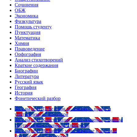
Сочинения
ОБЖ
Экономика
Физкультура
Помощь студенту
Пунктуация
Математика
Химия
Правоведение
Орфография
Анализ стихотворений
Краткие содержания
Биографии
Литература
Русский язык
География
История
Фонетический разбор
Тест на тему
To be going to: значение, правила
употребления
5 вопросов
Тест на тему
Конструкция go on: значения, правила
употребления, примеры
5 вопросов
Тест на тему
Be familiar with: значение и правила
употребления
5 вопросов