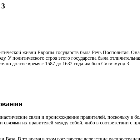
 3
тической жизни Европы государств была Речь Посполитая. Она 
ду. У политического строя этого государства была отличительная
чно долгое время с 1587 до 1632 года им был Сигизмунд 3.
вования
династические связи и происхождение правителей, поскольку в 
 связями их правителей между собой, либо в соответствии с при
 Ваза. В то время в этом государстве вследствие распростран