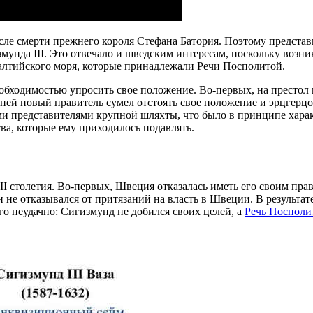
осле смерти прежнего короля Стефана Батория. Поэтому предста
змунда III. Это отвечало и шведским интересам, поскольку возн
алтийского моря, которые принадлежали Речи Посполитой.
еобходимостью упросить свое положение. Во-первых, на престол
ней новый правитель сумел отстоять свое положение и эрцгерцог
 представителями крупной шляхты, что было в принципе характ
тва, которые ему приходилось подавлять.
 столетия. Во-первых, Швеция отказалась иметь его своим прави
не отказывался от притязаний на власть в Швеции. В результате
го неудачно: Сигизмунд не добился своих целей, а
Речь Посполи