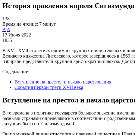
История правления короля Сигизмунда
138
Время на чтение:
7 минут
A
A
17 Июля 2022
1835
В XVI–XVII столетиях одним из крупных и влиятельных в поли
Великого княжества Литовского, которое завершилось в 1569 го
избирали представители крупной аристократии шляхты. Достато
Содержание:
Вступление на престол и начало царствования
События первой трети XVII века
Вступление на престол и начало царст
В те времена в политике государств большое значение имели 
разными странами определялись в соответствии с родственными
ситуация была и с Сигизмундом III.
Он по мужской линии относился к правящей династии в Швеции