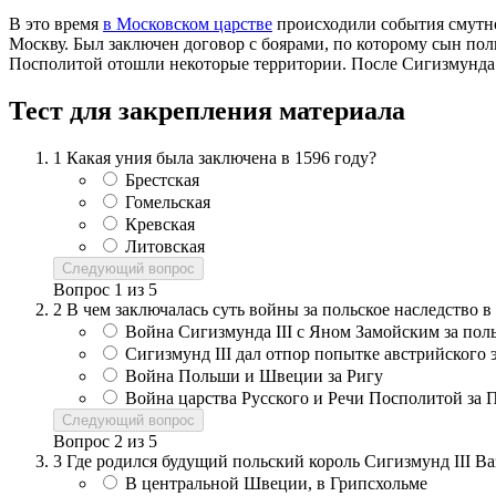
В это время
в Московском царстве
происходили события смутно
Москву. Был заключен договор с боярами, по которому сын по
Посполитой отошли некоторые территории. После Сигизмунда 
Тест для закрепления материала
1
Какая уния была заключена в 1596 году?
Брестская
Гомельская
Кревская
Литовская
Следующий вопрос
Вопрос
1
из
5
2
В чем заключалась суть войны за польское наследство в
Война Сигизмунда III с Яном Замойским за пол
Сигизмунд III дал отпор попытке австрийского 
Война Польши и Швеции за Ригу
Война царства Русского и Речи Посполитой за 
Следующий вопрос
Вопрос
2
из
5
3
Где родился будущий польский король Сигизмунд III Ва
В центральной Швеции, в Грипсхольме