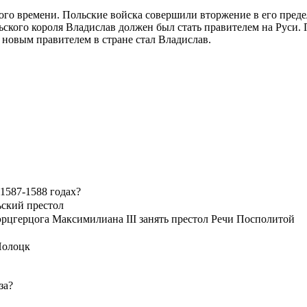
го времени. Польские войска совершили вторжение в его предел
льского короля Владислав должен был стать правителем на Руси
новым правителем в стране стал Владислав.
 1587-1588 годах?
ьский престол
эрцгерцога Максимилиана III занять престол Речи Посполитой
Полоцк
за?