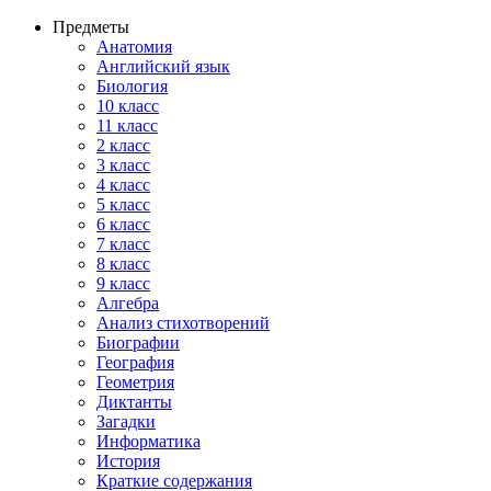
Предметы
Анатомия
Английский язык
Биология
10 класс
11 класс
2 класс
3 класс
4 класс
5 класс
6 класс
7 класс
8 класс
9 класс
Алгебра
Анализ стихотворений
Биографии
География
Геометрия
Диктанты
Загадки
Информатика
История
Краткие содержания