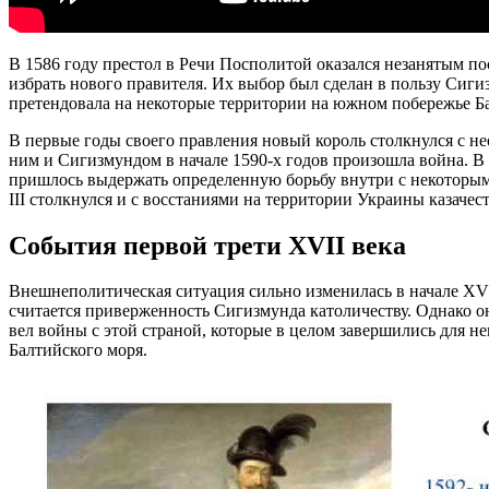
В 1586 году престол в Речи Посполитой оказался незанятым п
избрать нового правителя. Их выбор был сделан в пользу Сиги
претендовала на некоторые территории на южном побережье Б
В первые годы своего правления новый король столкнулся с н
ним и Сигизмундом в начале 1590-х годов произошла война. В 
пришлось выдержать определенную борьбу внутри с некоторыми
III столкнулся и с восстаниями на территории Украины казачес
События первой трети XVII века
Внешнеполитическая ситуация сильно изменилась в начале XVII
считается приверженность Сигизмунда католичеству. Однако он 
вел войны с этой страной, которые в целом завершились для не
Балтийского моря.