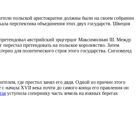
вители польской аристократии должны были на своем собрании
икала перспектива объединения этих двух государств. Швеция
 претендовал австрийский эрцгерцог Максимилиан III. Между
 перестал претендовать на польское королевство. Затем
ерно для политического строя этого государства. Сигизмунд
телем, где престол занял его дядя. Одной из причин этого
 с начала XVII века почти до самого конца его правления он
тая
уступила сопернику часть земель на южных берегах