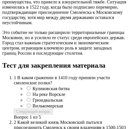
преимущества, что привело к изнурительной тяжбе. Ситуация
изменилась в 1522 году, когда было подписано перемирие,
подтверждающие присоединение Смоленска к Московскому
государству, хотя мир между двумя державами оставался
неустойчивым.
Это событие не только расширило территориальные границы
Московии, но и усилило ее статус среди европейских держав.
Город стал важным стратегическим и экономическим
центром, играющим ключевую роль в защите западных
границ России в последующие столетия.
Тест для закрепления материала
1
В каком сражении в 1410 году приняли участи
смоленские полки?
Куликовская битва
На реке Ворскле
Грюндвальская
Вилькомирская
Следующий вопрос
Вопрос
1
из
5
2
Какой великий князь Московский пытался
присоединить Смоленск к своим владениям в 1500-1503