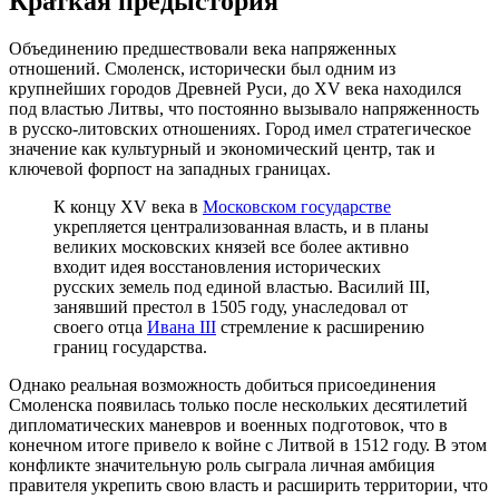
Краткая предыстория
Объединению предшествовали века напряженных
отношений. Смоленск, исторически был одним из
крупнейших городов Древней Руси, до XV века находился
под властью Литвы, что постоянно вызывало напряженность
в русско-литовских отношениях. Город имел стратегическое
значение как культурный и экономический центр, так и
ключевой форпост на западных границах.
К концу XV века в
Московском государстве
укрепляется централизованная власть, и в планы
великих московских князей все более активно
входит идея восстановления исторических
русских земель под единой властью. Василий III,
занявший престол в 1505 году, унаследовал от
своего отца
Ивана III
стремление к расширению
границ государства.
Однако реальная возможность добиться присоединения
Смоленска появилась только после нескольких десятилетий
дипломатических маневров и военных подготовок, что в
конечном итоге привело к войне с Литвой в 1512 году. В этом
конфликте значительную роль сыграла личная амбиция
правителя укрепить свою власть и расширить территории, что