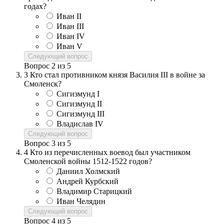
годах?
Иван II
Иван III
Иван IV
Иван V
Следующий вопрос
Вопрос
2
из
5
3
Кто стал противником князя Василия III в войне за
Смоленск?
Сигизмунд I
Сигизмунд II
Сигизмунд III
Владислав IV
Следующий вопрос
Вопрос
3
из
5
4
Кто из перечисленных воевод был участником
Смоленской войны 1512-1522 годов?
Даниил Холмский
Андрей Курбский
Владимир Старицкий
Иван Челядин
Следующий вопрос
Вопрос
4
из
5