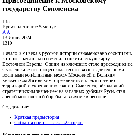
Присоединение к Московскому
государству Смоленска
138
Время на чтение:
5 минут
A
A
13 Июня 2024
1310
Начало XVI века в русской истории ознаменовано событиями,
которое значительно изменило политическую карту
Восточной Европы. Одним из ключевых стало присоединение
Смоленска. Этот процесс был тесно связан с длительными
военными конфликтами между Московией и Великим
княжеством Литовским, стремлениями к расширению
территорий и укреплению границ. Смоленск, обладавший
стратегическим значением на западных рубежах Руси, стал
ареной многолетней борьбы за влияние в регионе.
Содержание:
Краткая предыстория
События войны 1512-1522 годов