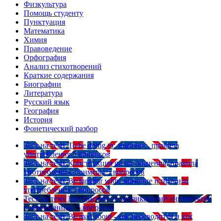
Физкультура
Помощь студенту
Пунктуация
Математика
Химия
Правоведение
Орфография
Анализ стихотворений
Краткие содержания
Биографии
Литература
Русский язык
География
История
Фонетический разбор
Тест на тему
To be going to: значение, правила
употребления
5 вопросов
Тест на тему
Конструкция go on: значения, правила
употребления, примеры
5 вопросов
Тест на тему
Be familiar with: значение и правила
употребления
5 вопросов
Тест на тему
Британский vs американский английский:
в чем разница?
5 вопросов
Тест на тему
Be mad about - как переводится и как