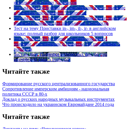
использовать в речи
5 вопросов
Тест на тему
Be hooked on в английском языке: значение
и примеры предложений
5 вопросов
Тест на тему
«To be made» в английском языке: значение,
правила и примеры для школьников
5 вопросов
Тест на тему
Приставки in-, im-, il-, ir- в английском
языке: полный разбор для школьников
5 вопросов
Тест на тему
«To be given» в английском языке:
значение, употребление и примеры для школьников
5
вопросов
Тест на тему
Подборка интересных фактов про
английский язык
5 вопросов
Читайте также
Формирование русского централизованного государства
Сопротивление имперским амбициям - национальная
политика СССР в 80-х
Доклад о русских народных музыкальных инструментах
Что происходило на украинском Евромайдане 2014 года
Читайте также
Диктанты на тему «Чередующиеся корни»