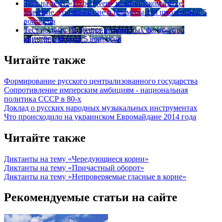
Тест на тему
«To be given» в английском языке:
значение, употребление и примеры для школьников
5
вопросов
Тест на тему
Подборка интересных фактов про
английский язык
5 вопросов
Читайте также
Формирование русского централизованного государства
Сопротивление имперским амбициям - национальная
политика СССР в 80-х
Доклад о русских народных музыкальных инструментах
Что происходило на украинском Евромайдане 2014 года
Читайте также
Диктанты на тему «Чередующиеся корни»
Диктанты на тему «Причастный оборот»
Диктанты на тему «Непроверяемые гласные в корне»
Рекомендуемые статьи на сайте