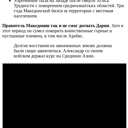
Упрочнение тыла на Западе после смерти Агиса.
Трудности с покорением среднеазиатских областей. Три
года Македонский бился за территории с местным
населением.
Правитель Македонии так и не смог догнать Дария
. Зато в
этот период он сумел покорить воинственные горные и
пустынные племена, в том числе Арейю.
Долгие восстания на завоеванных землях должны
были скоро закончиться. Александр со своим
войском держал курс на Среднюю Азию.