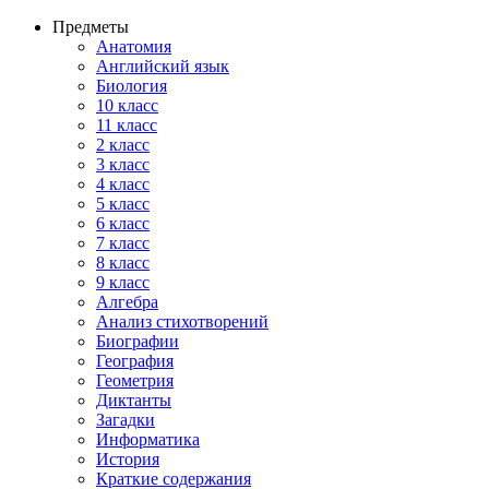
Предметы
Анатомия
Английский язык
Биология
10 класс
11 класс
2 класс
3 класс
4 класс
5 класс
6 класс
7 класс
8 класс
9 класс
Алгебра
Анализ стихотворений
Биографии
География
Геометрия
Диктанты
Загадки
Информатика
История
Краткие содержания