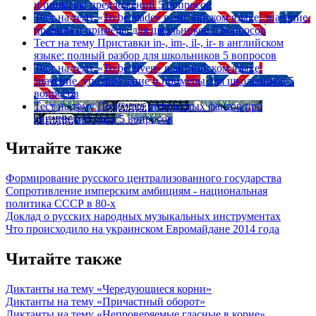
и примеры предложений
5 вопросов
Тест на тему
«To be made» в английском языке: значение,
правила и примеры для школьников
5 вопросов
Тест на тему
Приставки in-, im-, il-, ir- в английском
языке: полный разбор для школьников
5 вопросов
Тест на тему
«To be given» в английском языке:
значение, употребление и примеры для школьников
5
вопросов
Тест на тему
Подборка интересных фактов про
английский язык
5 вопросов
Читайте также
Формирование русского централизованного государства
Сопротивление имперским амбициям - национальная
политика СССР в 80-х
Доклад о русских народных музыкальных инструментах
Что происходило на украинском Евромайдане 2014 года
Читайте также
Диктанты на тему «Чередующиеся корни»
Диктанты на тему «Причастный оборот»
Диктанты на тему «Непроверяемые гласные в корне»