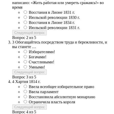
написано: «Жить работая или умереть сражаясь!» во
время
Восстания в Лионе 1831 г.
Июльской революции 1830 г.
Восстания в Лионе 1834 г.
Июльской революции 1831 г.
Следующий вопрос
Вопрос
2
из
5
3
Обогащайтесь посредством труда и бережливости, и
вы станете …
Избирателями!
Богачами!
Счастливыми!
Умными!
Следующий вопрос
Вопрос
3
из
5
4
Хартия 1814 г.
Ввела всеобщее избирательное право
Ввела парламент
Восстановила абсолютную монархию
Ограничила власть короля
Следующий вопрос
Вопрос
4
из
5