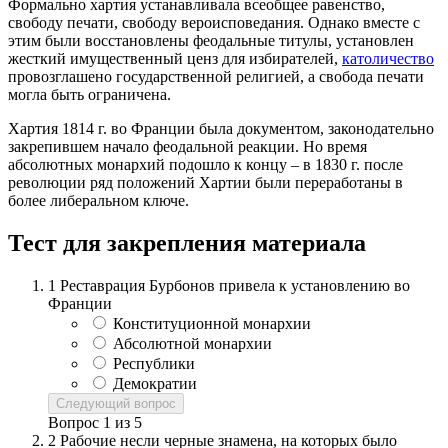
Формально хартия устанавливала всеобщее равенство,
свободу печати, свободу вероисповедания. Однако вместе с
этим были восстановлены феодальные титулы, установлен
жесткий имущественный ценз для избирателей,
католичество
провозглашено государственной религией, а свобода печати
могла быть ограничена.
Хартия 1814 г. во Франции была документом, законодательно
закрепившем начало феодальной реакции. Но время
абсолютных монархий подошло к концу – в 1830 г. после
революции ряд положений Хартии были переработаны в
более либеральном ключе.
Тест для закрепления материала
1
Реставрация Бурбонов привела к установлению во
Франции
Конституционной монархии
Абсолютной монархии
Республики
Демократии
Следующий вопрос
Вопрос
1
из
5
2
Рабочие несли черные знамена, на которых было