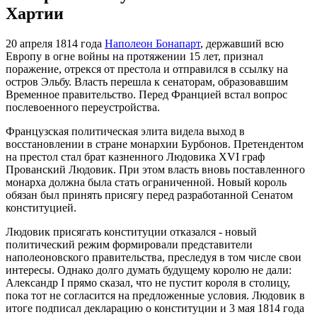
Хартии
20 апреля 1814 года
Наполеон Бонапарт
, державший всю
Европу в огне войны на протяжении 15 лет, признал
поражение, отрекся от престола и отправился в ссылку на
остров Эльбу. Власть перешла к сенаторам, образовавшим
Временное правительство. Перед Францией встал вопрос
послевоенного переустройства.
Французская политическая элита видела выход в
восстановлении в стране монархии Бурбонов. Претендентом
на престол стал брат казненного Людовика XVI граф
Прованский Людовик. При этом власть вновь поставленного
монарха должна была стать ограниченной. Новый король
обязан был принять присягу перед разработанной Сенатом
конституцией.
Людовик присягать конституции отказался - новый
политический режим формировали представители
наполеоновского правительства, преследуя в том числе свои
интересы. Однако долго думать будущему королю не дали:
Александр I прямо сказал, что не пустит короля в столицу,
пока тот не согласится на предложенные условия. Людовик в
итоге подписал декларацию о конституции и 3 мая 1814 года