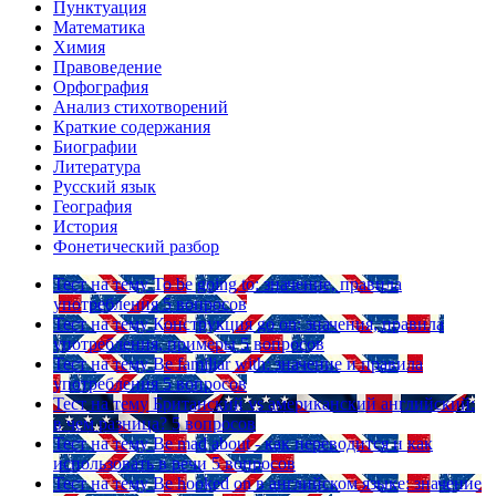
Пунктуация
Математика
Химия
Правоведение
Орфография
Анализ стихотворений
Краткие содержания
Биографии
Литература
Русский язык
География
История
Фонетический разбор
Тест на тему
To be going to: значение, правила
употребления
5 вопросов
Тест на тему
Конструкция go on: значения, правила
употребления, примеры
5 вопросов
Тест на тему
Be familiar with: значение и правила
употребления
5 вопросов
Тест на тему
Британский vs американский английский:
в чем разница?
5 вопросов
Тест на тему
Be mad about - как переводится и как
использовать в речи
5 вопросов
Тест на тему
Be hooked on в английском языке: значение